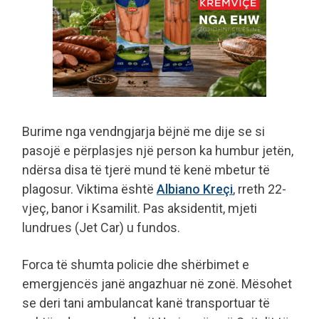
Burime nga vendngjarja bëjnë me dije se si
pasojë e përplasjes një person ka humbur jetën,
ndërsa disa të tjerë mund të kenë mbetur të
plagosur. Viktima është
Albiano Kreçi
, rreth 22-
vjeç, banor i Ksamilit. Pas aksidentit, mjeti
lundrues (Jet Car) u fundos.
Forca të shumta policie dhe shërbimet e
emergjencës janë angazhuar në zonë. Mësohet
se deri tani ambulancat kanë transportuar të