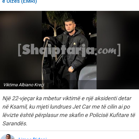
e Ulzës (EMRI)
Viktima Albiano Kreçi
Një 22-vjeçar ka mbetur viktimë e një aksidenti detar
në Ksamil, ku mjeti lundrues Jet Car me të cilin ai po
lëvizte është përplasur me skafin e Policisë Kufitare të
Sarandës.