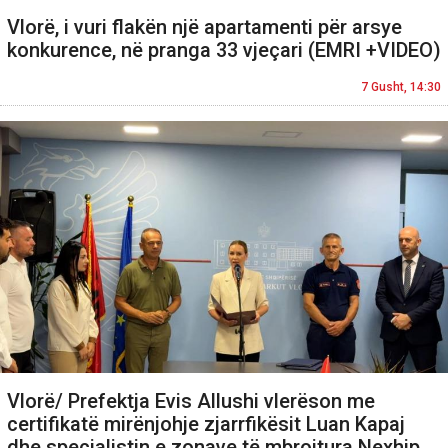
Vlorë, i vuri flakën një apartamenti për arsye
konkurence, në pranga 33 vjeçari (EMRI +VIDEO)
7 Gusht, 14:30
Vlorë/ Prefektja Evis Allushi vlerëson me
certifikatë mirënjohje zjarrfikësit Luan Kapaj
dhe specialistin e zonave të mbrojtura Nexhip