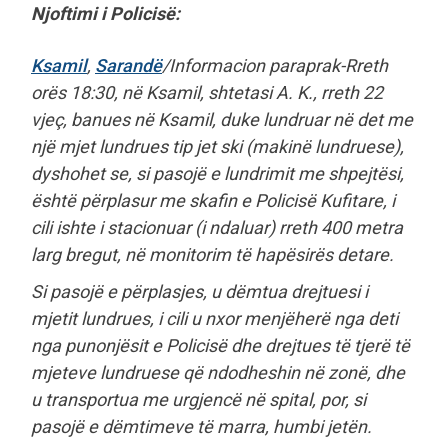
Njoftimi i Policisë:
Ksamil
,
Sarandë
/Informacion paraprak-Rreth
orës 18:30, në Ksamil, shtetasi A. K., rreth 22
vjeç, banues në Ksamil, duke lundruar në det me
një mjet lundrues tip jet ski (makinë lundruese),
dyshohet se, si pasojë e lundrimit me shpejtësi,
është përplasur me skafin e Policisë Kufitare, i
cili ishte i stacionuar (i ndaluar) rreth 400 metra
larg bregut, në monitorim të hapësirës detare.
Si pasojë e përplasjes, u dëmtua drejtuesi i
mjetit lundrues, i cili u nxor menjëherë nga deti
nga punonjësit e Policisë dhe drejtues të tjerë të
mjeteve lundruese që ndodheshin në zonë, dhe
u transportua me urgjencë në spital, por, si
pasojë e dëmtimeve të marra, humbi jetën.