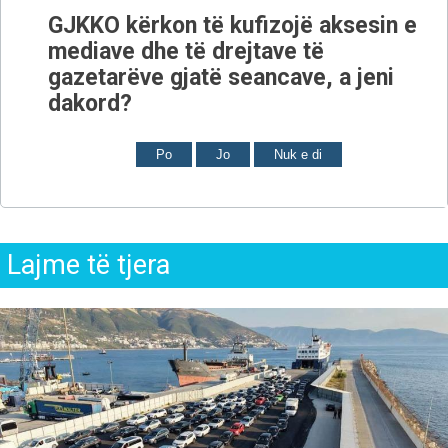
GJKKO kërkon të kufizojë aksesin e
mediave dhe të drejtave të
gazetarëve gjatë seancave, a jeni
dakord?
Po
Jo
Nuk e di
Lajme të tjera