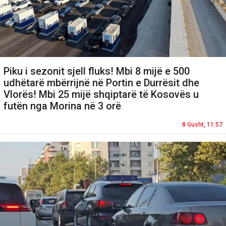
Piku i sezonit sjell fluks! Mbi 8 mijë e 500
udhëtarë mbërrijnë në Portin e Durrësit dhe
Vlorës! Mbi 25 mijë shqiptarë të Kosovës u
futën nga Morina në 3 orë
8 Gusht, 11:57