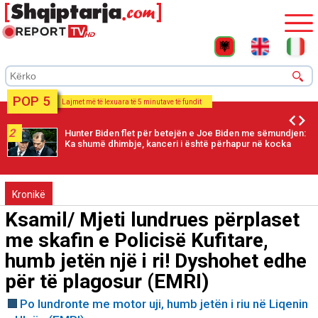
POP 5
Lajmet më të lexuara të 5 minutave të fundit
2
Hunter Biden flet për betejën e Joe Biden me sëmundjen:
Ka shumë dhimbje, kanceri i është përhapur në kocka
Kronikë
Ksamil/ Mjeti lundrues përplaset
me skafin e Policisë Kufitare,
humb jetën një i ri! Dyshohet edhe
për të plagosur (EMRI)
Po lundronte me motor uji, humb jetën i riu në Liqenin