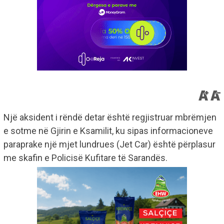
Një aksident i rëndë detar është regjistruar mbrëmjen
e sotme në Gjirin e Ksamilit, ku sipas informacioneve
paraprake një mjet lundrues (Jet Car) është përplasur
me skafin e Policisë Kufitare të Sarandës.