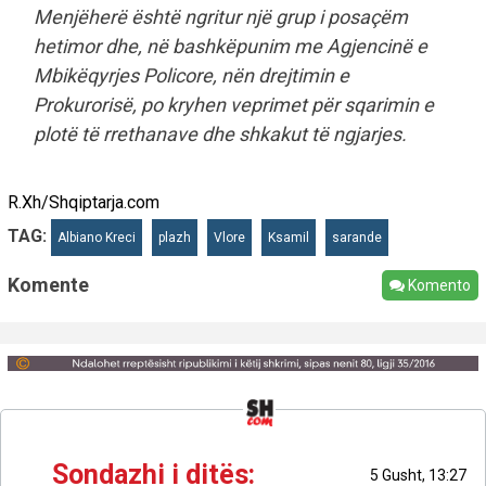
Menjëherë është ngritur një grup i posaçëm
hetimor dhe, në bashkëpunim me Agjencinë e
Mbikëqyrjes Policore, nën drejtimin e
Prokurorisë, po kryhen veprimet për sqarimin e
plotë të rrethanave dhe shkakut të ngjarjes.
R.Xh/Shqiptarja.com
TAG:
Albiano Kreci
plazh
Vlore
Ksamil
sarande
Komente
Komento
Sondazhi i ditës:
5 Gusht, 13:27