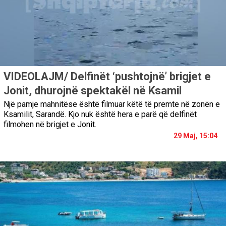
VIDEOLAJM/ Delfinët ‘pushtojnë’ brigjet e
Jonit, dhurojnë spektakël në Ksamil
Një pamje mahnitëse është filmuar këtë të premte në zonën e
Ksamilit, Sarandë. Kjo nuk është hera e parë që delfinët
filmohen në brigjet e Jonit.
29 Maj, 15:04