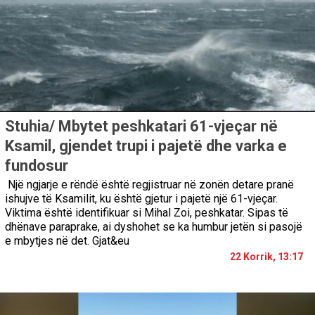
Stuhia/ Mbytet peshkatari 61-vjeçar në
Ksamil, gjendet trupi i pajetë dhe varka e
fundosur
Një ngjarje e rëndë është regjistruar në zonën detare pranë
ishujve të Ksamilit, ku është gjetur i pajetë një 61-vjeçar.
Viktima është identifikuar si Mihal Zoi, peshkatar. Sipas të
dhënave paraprake, ai dyshohet se ka humbur jetën si pasojë
e mbytjes në det. Gjat&eu
22 Korrik, 13:17