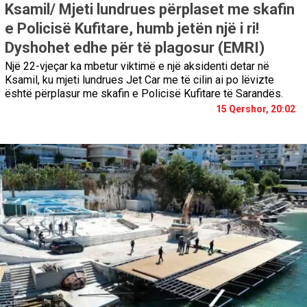
Ksamil/ Mjeti lundrues përplaset me skafin
e Policisë Kufitare, humb jetën një i ri!
Dyshohet edhe për të plagosur (EMRI)
Një 22-vjeçar ka mbetur viktimë e një aksidenti detar në
Ksamil, ku mjeti lundrues Jet Car me të cilin ai po lëvizte
është përplasur me skafin e Policisë Kufitare të Sarandës.
15 Qershor, 20:02