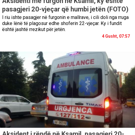
Aksidenti me furgon në Ksamil, ky është
pasagjeri 20-vjeçar që humbi jetën (FOTO)
I riu ishte pasagjer në furgonin e mallrave, i cili doli nga rruga
duke lënë të plagosur edhe shoferin 22-vjeçar. Ky i fundit
është jashtë rrezikut për jetën.
4 Gusht, 07:57
Aksident i rëndë në Ksamil, pasagjeri 20-