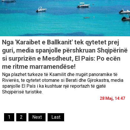
Nga 'Karaibet e Ballkanit' tek qytetet prej
guri, media spanjolle përshkruan Shqipërinë
si surprizën e Mesdheut, El Pais: Po ecën
me ritme marramendëse!
Nga plazhet turkeze të Ksamilit dhe rrugët panoramike të
Rivierës, te qytetet otomane si Berati dhe Gjirokastra, media
spanjolle El País i ka kushtuar një reportazh të gjatë
Shqipërisë turistike.
28 Maj, 14:47
1
2
Next
Last