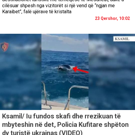
cilësuar shpesh nga vizitorët si një vend që “ngjan me
Karaibet”, falë ujërave të kristalta
23 Qershor, 10:02
Ksamil/ Iu fundos skafi dhe rrezikuan të
mbyteshin në det, Policia Kufitare shpëton
dy turistë ukrainas (VIDEO)