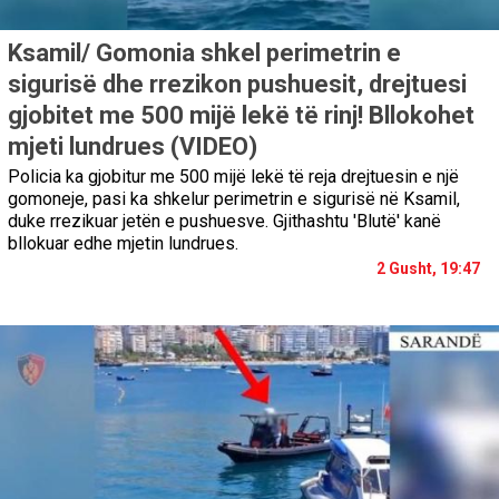
Ksamil/ Gomonia shkel perimetrin e
sigurisë dhe rrezikon pushuesit, drejtuesi
gjobitet me 500 mijë lekë të rinj! Bllokohet
mjeti lundrues (VIDEO)
Policia ka gjobitur me 500 mijë lekë të reja drejtuesin e një
gomoneje, pasi ka shkelur perimetrin e sigurisë në Ksamil,
duke rrezikuar jetën e pushuesve. Gjithashtu 'Blutë' kanë
bllokuar edhe mjetin lundrues.
2 Gusht, 19:47