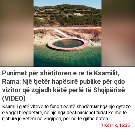
Punimet për shëtitoren e re të Ksamilit,
Rama: Një tjetër hapësirë publike për çdo
vizitor që zgjedh këtë perlë të Shqipërisë
(VIDEO)
Ksamili gjatë viteve të fundit është shndërruar nga një qytezë
e vogël bregdetare, në një nga destinacionet turistike më të
njohura jo vetëm në Shqipëri, por në të gjithë botën.
17 Korrik, 16:35