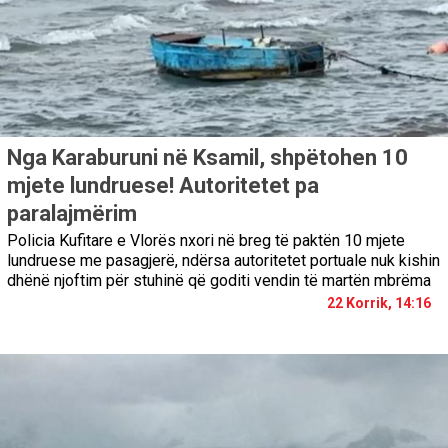
Nga Karaburuni në Ksamil, shpëtohen 10
mjete lundruese! Autoritetet pa
paralajmërim
Policia Kufitare e Vlorës nxori në breg të paktën 10 mjete
lundruese me pasagjerë, ndërsa autoritetet portuale nuk kishin
dhënë njoftim për stuhinë që goditi vendin të martën mbrëma
22 Korrik, 14:16