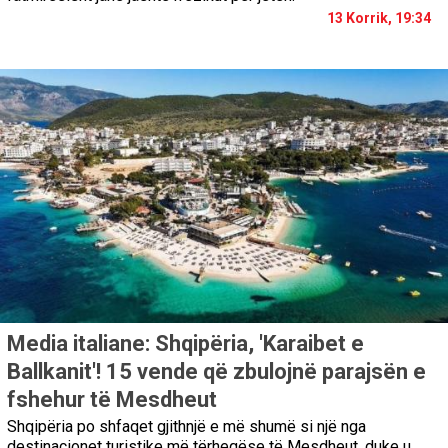
13 Korrik, 19:34
Media italiane: Shqipëria, 'Karaibet e
Ballkanit'! 15 vende që zbulojnë parajsën e
fshehur të Mesdheut
Shqipëria po shfaqet gjithnjë e më shumë si një nga
destinacionet turistike më tërheqëse të Mesdheut, duke u