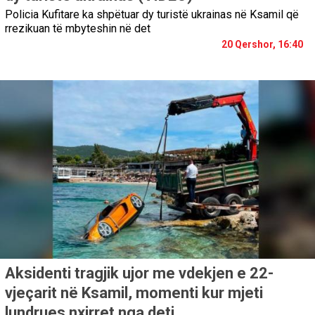
Policia Kufitare ka shpëtuar dy turistë ukrainas në Ksamil që
rrezikuan të mbyteshin në det
20 Qershor, 16:40
Aksidenti tragjik ujor me vdekjen e 22-
vjeçarit në Ksamil, momenti kur mjeti
lundrues nxirret nga deti