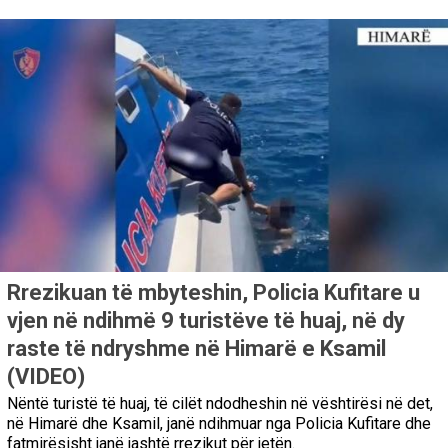
Rrezikuan të mbyteshin, Policia Kufitare u
vjen në ndihmë 9 turistëve të huaj, në dy
raste të ndryshme në Himarë e Ksamil
(VIDEO)
Nëntë turistë të huaj, të cilët ndodheshin në vështirësi në det,
në Himarë dhe Ksamil, janë ndihmuar nga Policia Kufitare dhe
fatmirësisht janë jashtë rrezikut për jetën.