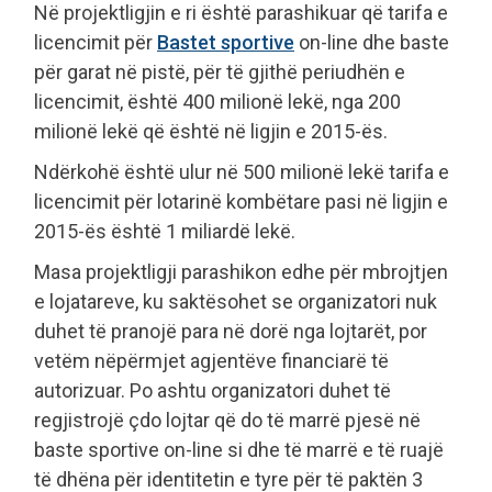
Në projektligjin e ri është parashikuar që tarifa e
licencimit për
Bastet sportive
on-line dhe baste
për garat në pistë, për të gjithë periudhën e
licencimit, është 400 milionë lekë, nga 200
milionë lekë që është në ligjin e 2015-ës.
Ndërkohë është ulur në 500 milionë lekë tarifa e
licencimit për lotarinë kombëtare pasi në ligjin e
2015-ës është 1 miliardë lekë.
Masa projektligji parashikon edhe për mbrojtjen
e lojatareve, ku saktësohet se organizatori nuk
duhet të pranojë para në dorë nga lojtarët, por
vetëm nëpërmjet agjentëve financiarë të
autorizuar. Po ashtu organizatori duhet të
regjistrojë çdo lojtar që do të marrë pjesë në
baste sportive on-line si dhe të marrë e të ruajë
të dhëna për identitetin e tyre për të paktën 3