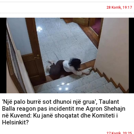
28 Korrik, 19:17
'Një palo burrë sot dhunoi një grua', Taulant
Balla reagon pas incidentit me Agron Shehajn
në Kuvend: Ku janë shoqatat dhe Komiteti i
Helsinkit?
27 Korrik, 20:25