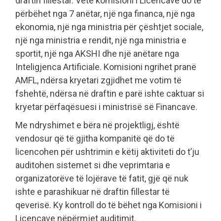
draftin fillestar. Vetë komisioni i Licencave do të
përbëhet nga 7 anëtar, një nga financa, një nga
ekonomia, një nga ministria për çështjet sociale,
një nga ministria e rendit, një nga ministria e
sportit, një nga AKSHI dhe një anëtare nga
Inteligjenca Artificiale. Komisioni ngrihet pranë
AMFL, ndërsa kryetari zgjidhet me votim të
fshehtë, ndërsa në draftin e parë ishte caktuar si
kryetar përfaqësuesi i ministrisë së Financave.
Me ndryshimet e bëra në projektligj, është
vendosur që të gjitha kompanitë që do të
licencohen për ushtrimin e këtij aktiviteti do t’ju
auditohen sistemet si dhe veprimtaria e
organizatorëve të lojërave të fatit, gjë që nuk
ishte e parashikuar në draftin fillestar të
qeverisë. Ky kontroll do të bëhet nga Komisioni i
Licencave nëpërmjet auditimit.