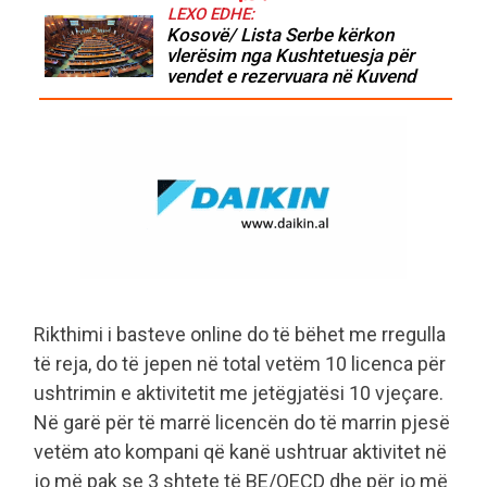
LEXO EDHE:
Kosovë/ Lista Serbe kërkon
vlerësim nga Kushtetuesja për
vendet e rezervuara në Kuvend
Rikthimi i basteve online do të bëhet me rregulla
të reja, do të jepen në total vetëm 10 licenca për
ushtrimin e aktivitetit me jetëgjatësi 10 vjeçare.
Në garë për të marrë licencën do të marrin pjesë
vetëm ato kompani që kanë ushtruar aktivitet në
jo më pak se 3 shtete të BE/OECD dhe për jo më