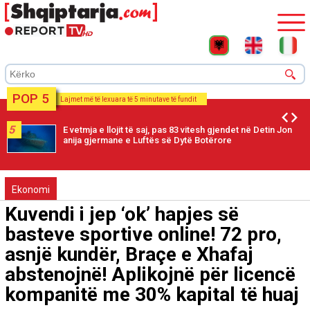
POP 5
Lajmet më të lexuara të 5 minutave të fundit
5
E vetmja e llojit të saj, pas 83 vitesh gjendet në Detin Jon
anija gjermane e Luftës së Dytë Botërore
Ekonomi
Kuvendi i jep ‘ok’ hapjes së
basteve sportive online! 72 pro,
asnjë kundër, Braçe e Xhafaj
abstenojnë! Aplikojnë për licencë
kompanitë me 30% kapital të huaj