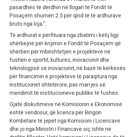
pasardhës të derdhin në llogari të Fondit të
Posaçëm shumën 2.5 për qind të të ardhurave
bruto nga loja.”.
Të ardhurat e përfituara nga zbatimi i këtij ligji
shërbejnë për krijimin e Fondit të Posaçëm që
shërben për mbështetjen e projekteve në
fushën e sportit, kulturës, inovacionit dhe
teknologjisë së inovacionit, në bazë të kërkesës
për financimin e projekteve të paraqitura nga
institucionet shtetërore, pas marrjes së
mendimit të institucioneve publike të fushës.
Gjatë diskutimeve në Komisionin e Ekonomisë
është vendosur, që licenca për Bingon
Kombëtare të jepet nga Komisioni i Licencave
dhe jo nga Ministri i Financave siç ishte në