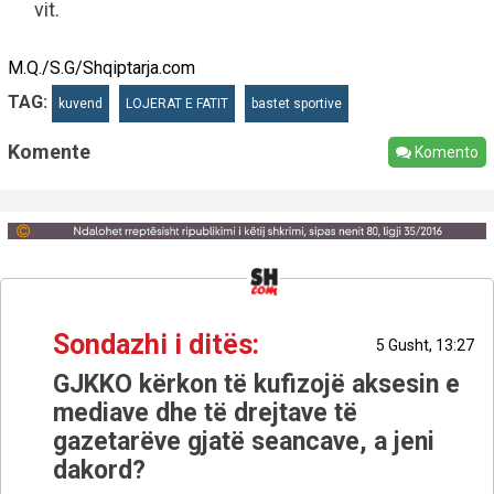
vit.
M.Q./S.G/Shqiptarja.com
TAG:
kuvend
LOJERAT E FATIT
bastet sportive
Komente
Komento
Sondazhi i ditës:
5 Gusht, 13:27
GJKKO kërkon të kufizojë aksesin e
mediave dhe të drejtave të
gazetarëve gjatë seancave, a jeni
dakord?