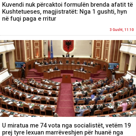
Kuvendi nuk përcaktoi formulën brenda afatit të
Kushtetueses, magjistratët: Nga 1 gushti, hyn
në fuqi paga e rritur
3 Gusht, 11:10
U miratua me 74 vota nga socialistët, vetëm 19
prej tyre lexuan marrëveshjen për huanë nga