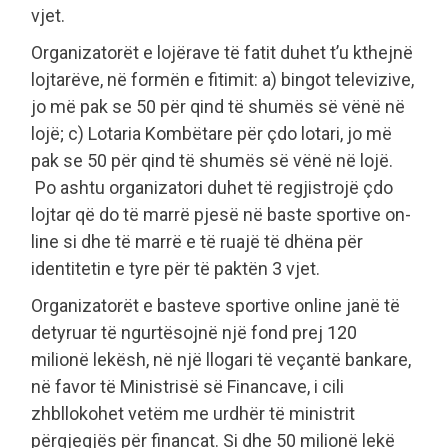
vjet.
Organizatorët e lojërave të fatit duhet t’u kthejnë
lojtarëve, në formën e fitimit: a) bingot televizive,
jo më pak se 50 për qind të shumës së vënë në
lojë; c) Lotaria Kombëtare për çdo lotari, jo më
pak se 50 për qind të shumës së vënë në lojë.
Po ashtu organizatori duhet të regjistrojë çdo
lojtar që do të marrë pjesë në baste sportive on-
line si dhe të marrë e të ruajë të dhëna për
identitetin e tyre për të paktën 3 vjet.
Organizatorët e basteve sportive online janë të
detyruar të ngurtësojnë një fond prej 120
milionë lekësh, në një llogari të veçantë bankare,
në favor të Ministrisë së Financave, i cili
zhbllokohet vetëm me urdhër të ministrit
përgjegjës për financat. Si dhe 50 milionë lekë