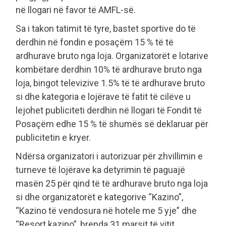
në llogari në favor të AMFL-së.
Sa i takon tatimit të tyre, bastet sportive do të
derdhin në fondin e posaçëm 15 % të të
ardhurave bruto nga loja. Organizatorët e lotarive
kombëtare derdhin 10% të ardhurave bruto nga
loja, bingot televizive 1.5% të të ardhurave bruto
si dhe kategoria e lojërave të fatit të cilëve u
lejohet publiciteti derdhin në llogari të Fondit të
Posaçëm edhe 15 % të shumës së deklaruar për
publicitetin e kryer.
Ndërsa organizatori i autorizuar për zhvillimin e
turneve të lojërave ka detyrimin të paguajë
masën 25 për qind të të ardhurave bruto nga loja
si dhe organizatorët e kategorive “Kazino”,
“Kazino të vendosura në hotele me 5 yje” dhe
“Resort kazino”, brenda 31 marsit të vitit