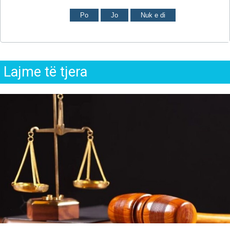
Po
Jo
Nuk e di
Lajme të tjera