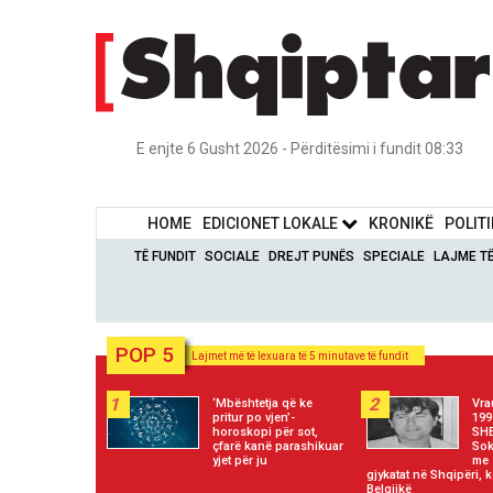
E enjte 6 Gusht 2026 - Përditësimi i fundit 08:33
HOME
EDICIONET LOKALE
KRONIKË
POLIT
TË FUNDIT
SOCIALE
DREJT PUNËS
SPECIALE
LAJME T
POP 5
Lajmet më të lexuara të 5 minutave të fundit
1
2
‘Mbështetja që ke
Vra
pritur po vjen’-
199
horoskopi për sot,
SHB
çfarë kanë parashikuar
Sok
yjet për ju
me 
gjykatat në Shqipëri, 
Belgjikë