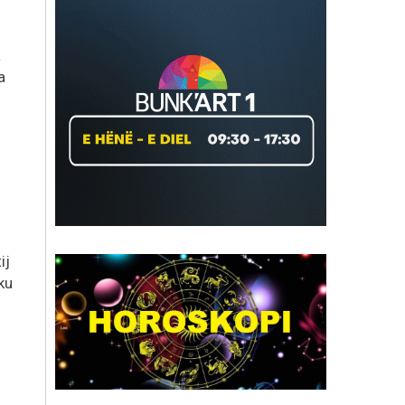
a
a
ij
ku