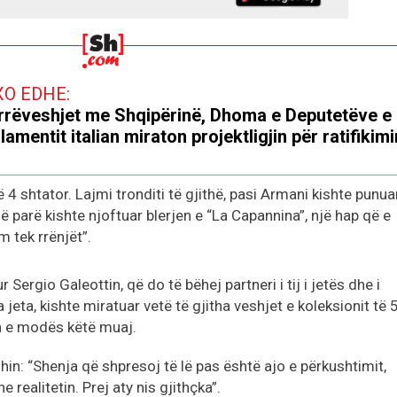
XO EDHE:
rëveshjet me Shqipërinë, Dhoma e Deputetëve e
lamentit italian miraton projektligjin për ratifikimi
4 shtator. Lajmi tronditi të gjithë, pasi Armani kishte punua
ë parë kishte njoftuar blerjen e “La Capannina”, një hap që e
im tek rrënjët”.
ur Sergio Galeottin, që do të bëhej partneri i tij i jetës dhe i
jeta, kishte miratuar vetë të gjitha veshjet e koleksionit të 
vën e modës këtë muaj.
ishin: “Shenja që shpresoj të lë pas është ajo e përkushtimit,
 realitetin. Prej aty nis gjithçka”.