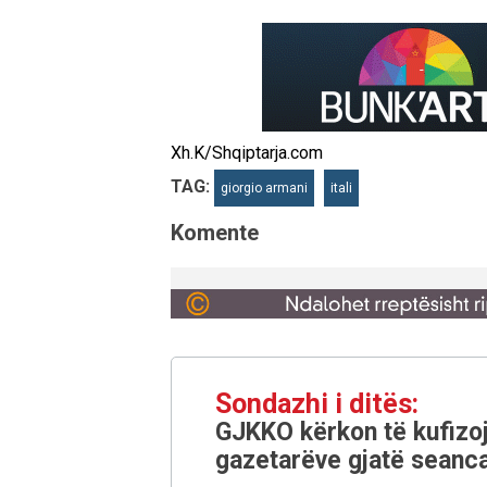
Xh.K/Shqiptarja.com
TAG:
giorgio armani
itali
Komente
Sondazhi i ditës:
GJKKO kërkon të kufizoj
gazetarëve gjatë seanca