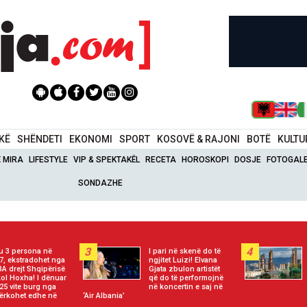
IKË
SHËNDETI
EKONOMI
SPORT
KOSOVË & RAJONI
BOTË
KULTU
Ë MIRA
LIFESTYLE
VIP & SPEKTAKËL
RECETA
HOROSKOPI
DOSJE
FOTOGALE
SONDAZHE
3
4
u 3 persona në
I pari në skenë do të
7, ekstradohet nga
ngjitet Luizi! Elvana
A drejt Shqipërisë
Gjata zbulon artistët
ol Hoxha! I dënuar
që do të performojnë
25 vite burg nga
në koncertin e saj në
kërkohet edhe në
‘Air Albania’