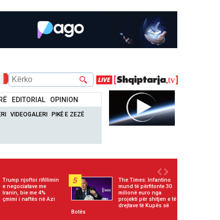
RË
EDITORIAL
OPINION
RI
VIDEOGALERI
PIKË E ZEZË
5
Trump njoftoi rifillimin
The Times: Infantino
e negociatave me
mund të përfitonte 30
Iranin, bie me 4%
milionë euro nga
çmimi i naftës në Azi
projekti për shitjen e të
drejtave të Kupës së
Botës