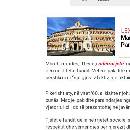
LE
Mar
Par
Mbreti i modës, 91-vjeç
ndërroi jetë
më 
deri në ditët e fundit. Vetëm pak ditë m
përshkroi si “një gjest afektiv, një rikth
Pikërisht aty, në vitet ’60, ai kishte njoh
punës. Madje, pak ditë para ndarjes nga 
vjetorit, i cili do të prezantohej në ja
Fjalët e fundit që la në rrjetet sociale 
respektit dhe vëmendjes për njerëzit dhe