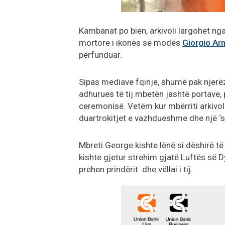
Kambanat po bien, arkivoli largohet ng
mortore i ikonës së modës
Giorgio Ar
përfunduar.
Sipas mediave fqinje, shumë pak njerë
adhurues të tij mbetën jashtë portave, 
ceremonisë. Vetëm kur mbërriti arkivoli
duartrokitjet e vazhdueshme dhe një ‘sh
Mbreti George kishte lënë si dëshirë të 
kishte gjetur strehim gjatë Luftës së D
prehen prindërit dhe vëllai i tij.