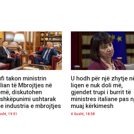
fi takon ministrin
U hodh për një zhytje n
alian të Mbrojtjes në
liqen e nuk doli më,
më, diskutohen
gjendet trupi i burrit të
shkëpunimi ushtarak
ministres italiane pas n
e industria e mbrojtjes
muaj kërkimesh
usht, 19:51
4 Gusht, 18:58