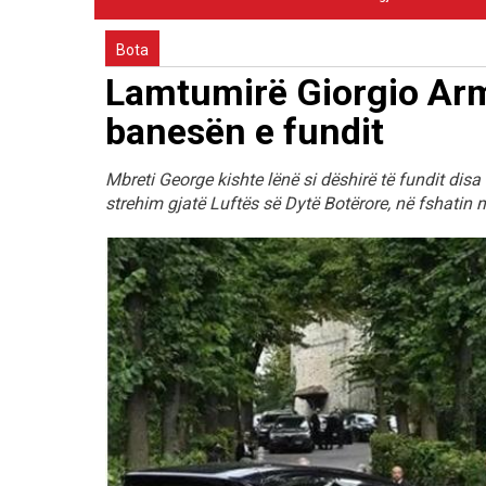
Bota
Lamtumirë Giorgio Arma
banesën e fundit
Mbreti George kishte lënë si dëshirë të fundit disa 
strehim gjatë Luftës së Dytë Botërore, në fshatin 