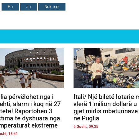
Po
Jo
Nuk e di
alia përvëlohet nga i
Itali/ Një biletë lotarie
ehti, alarm i kuq në 27
vlerë 1 milion dollarë u
tete! Raportohen 3
gjet midis mbeturinave
ktima të dyshuara nga
në Puglia
mperaturat ekstreme
5 Gusht, 09:35
usht, 13:41