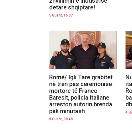
zhvillimin e industrisë
detare shqiptare!
5 Gusht, 16:37
Romë/ Igli Tare grabitet
Nu
në tren pas ceremonisë
it
mortore të Franco
Ro
Baresit, policia italiane
ba
arreston autorin brenda
dh
pak minutash
4 G
5 Gusht, 08:48