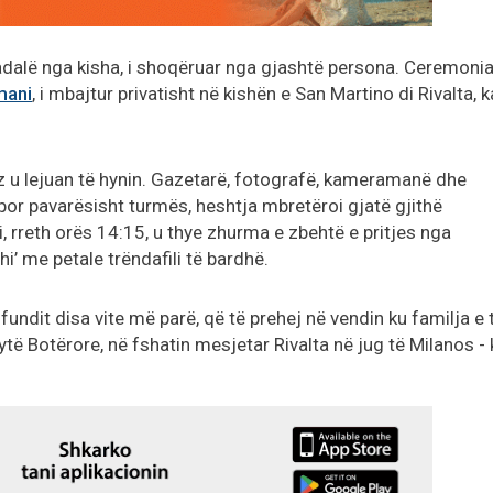
adalë nga kisha, i shoqëruar nga gjashtë persona. Ceremoni
mani
, i mbajtur privatisht në kishën e San Martino di Rivalta, k
z u lejuan të hynin. Gazetarë, fotografë, kameramanë dhe
por pavarësisht turmës, heshtja mbretëroi gjatë gjithë
, rreth orës 14:15, u thye zhurma e zbehtë e pritjes nga
i’ me petale trëndafili të bardhë.
fundit disa vite më parë, që të prehej në vendin ku familja e t
ytë Botërore, në fshatin mesjetar Rivalta në jug të Milanos - 