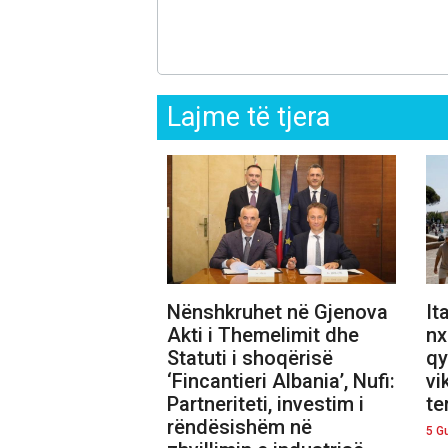
Lajme të tjera
Nënshkruhet në Gjenova
It
Akti i Themelimit dhe
nx
Statuti i shoqërisë
qy
‘Fincantieri Albania’, Nufi:
vi
Partneriteti, investim i
te
rëndësishëm në
5 G