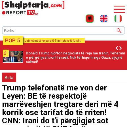
POP 5
Lajmet më të lexuara të 5 minutave të fundit
2
Donald Trump njofton negociata të reja me Iranin, Teherani
e përgënjeshtron! Izraeli: Nuk tërhiqemi nga Gaza, vijojnë
sulmet!
Bota
Trump telefonatë me von der
Leyen: BE të respektojë
marrëveshjen tregtare deri më 4
korrik ose tarifat do të rriten!
CNN: Irani do t’i përgjigjet sot