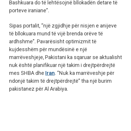
Bashkuara do të lehtësojnë bllokadën detare të
porteve iraniane”.
Sipas portalit, “një zgjidhje për nisjen e anijeve
të bllokuara mund të vijë brenda orëve të
ardhshme”. Pavarësisht optimizmit të
kujdesshëm për mundësinë e një
marrëveshjeje, Pakistani ka sqaruar se aktualisht
nuk është planifikuar një takim i drejtpërdrejtë
mes SHBA dhe
Iran
. “Nuk ka marrëveshje për
ndonjë takim të drejtpërdrejtë” tha një burim
pakistanez për Al Arabiya.