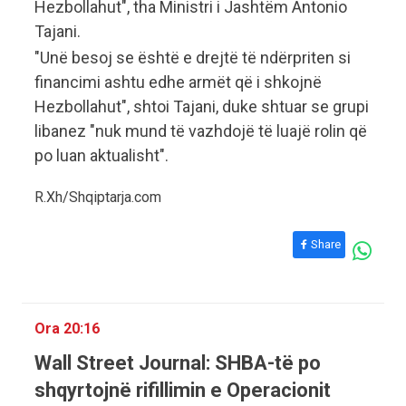
Hezbollahut", tha Ministri i Jashtëm Antonio
Tajani.
"Unë besoj se është e drejtë të ndërpriten si
financimi ashtu edhe armët që i shkojnë
Hezbollahut", shtoi Tajani, duke shtuar se grupi
libanez "nuk mund të vazhdojë të luajë rolin që
po luan aktualisht".
R.Xh/Shqiptarja.com
Share
Ora 20:16
Wall Street Journal: SHBA-të po
shqyrtojnë rifillimin e Operacionit