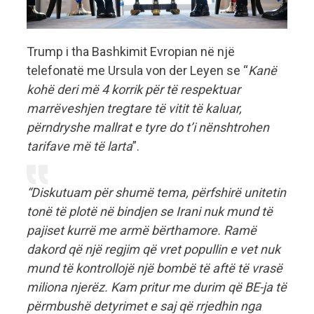
Trump i tha Bashkimit Evropian në një
telefonatë me Ursula von der Leyen se “
Kanë
kohë deri më 4 korrik për të respektuar
marrëveshjen tregtare të vitit të kaluar,
përndryshe mallrat e tyre do t’i nënshtrohen
tarifave më të larta
”.
“Diskutuam për shumë tema, përfshirë unitetin
tonë të plotë në bindjen se Irani nuk mund të
pajiset kurrë me armë bërthamore. Ramë
dakord që një regjim që vret popullin e vet nuk
mund të kontrollojë një bombë të aftë të vrasë
miliona njerëz. Kam pritur me durim që BE-ja të
përmbushë detyrimet e saj që rrjedhin nga