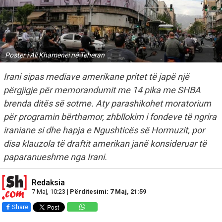
Poster i Ali Khamenei në Teheran
Irani sipas mediave amerikane pritet të japë një
përgjigje për memorandumit me 14 pika me SHBA
brenda ditës së sotme. Aty parashikohet moratorium
për programin bërthamor, zhbllokim i fondeve të ngrira
iraniane si dhe hapja e Ngushticës së Hormuzit, por
disa klauzola të draftit amerikan janë konsideruar të
paparanueshme nga Irani.
Redaksia
7 Maj, 10:23 |
Përditesimi: 7 Maj, 21:59
Share