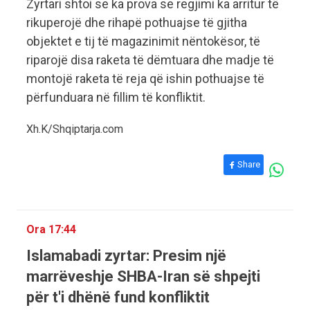
Zyrtari shtoi se ka prova se regjimi ka arritur të
rikuperojë dhe rihapë pothuajse të gjitha
objektet e tij të magazinimit nëntokësor, të
riparojë disa raketa të dëmtuara dhe madje të
montojë raketa të reja që ishin pothuajse të
përfunduara në fillim të konfliktit.
Xh.K/Shqiptarja.com
Share
Ora 17:44
Islamabadi zyrtar: Presim një
marrëveshje SHBA-Iran së shpejti
për t'i dhënë fund konfliktit