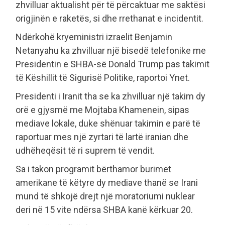
zhvilluar aktualisht për të përcaktuar me saktësi
origjinën e raketës, si dhe rrethanat e incidentit.
Ndërkohë kryeministri izraelit Benjamin
Netanyahu ka zhvilluar një bisedë telefonike me
Presidentin e SHBA-së Donald Trump pas takimit
të Këshillit të Sigurisë Politike, raportoi Ynet.
Presidenti i Iranit tha se ka zhvilluar një takim dy
orë e gjysmë me Mojtaba Khamenein, sipas
mediave lokale, duke shënuar takimin e parë të
raportuar mes një zyrtari të lartë iranian dhe
udhëheqësit të ri suprem të vendit.
Sa i takon programit bërthamor burimet
amerikane të këtyre dy mediave thanë se Irani
mund të shkojë drejt një moratoriumi nuklear
deri në 15 vite ndërsa SHBA kanë kërkuar 20.