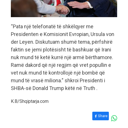
“Pata një telefonatë të shkëlqyer me
Presidenten e Komisionit Evropian, Ursula von
der Leyen. Diskutuam shumë tema, përfshirë
faktin se jemi plotësisht të bashkuar që Irani
nuk mund të ketë kurrë një armë bërthamore.
Ramë dakord që një regjim që vret popullin e
vet nuk mund të kontrollojë një bombë që
mund të vrasë miliona.” shkroi Presidenti i
SHBA-së Donald Trump këtë në Truth .
K.B/Shqiptarja.com
Share