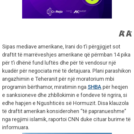
Sipas mediave amerikane, Irani do t’i përgjigjet sot
draftit të marrëveshjes amerikane që përmban 14 pika
për t’i dhënë fund luftës dhe për të vendosur një
kuadër për negociata më të detajuara. Plani parashikon
angazhimin e Teheranit për një moratorium mbi
programin bërthamor, miratimin nga
SHBA
për heqjen
e sanksioneve dhe zhbllokimin e fondeve të ngrira, si
edhe hapjen e Ngushticës së Hormuzit. Disa klauzola
të draftit amerikan konsiderohen “të papranueshme”
nga regjimi islamik, raportoi CNN duke cituar burime të
informuara.