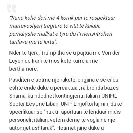
“Kanë kohë deri më 4 korrik për të respektuar
marrëveshjen tregtare të vitit të kaluar,
përndryshe mallrat e tyre do t’i nënshtrohen
tarifave më të larta”.
Ndër të tjera, Trump tha se u pajtua me Von der
Leyen që Irani të mos ketë kurrë armë
bërthamore.
Pasditen e sotme një raketë, origjina e së cilës
është ende duke u përcaktuar, ra brenda bazës
Shama, ku ndodhet kontingjenti italian i UNIFIL
Sector Ëest, në Liban. UNIFIL njoftoi lajmin, duke
specifikuar se "nuk u raportuan të lënduar midis
personelit italian, vetëm dëme të vogla në një
automjet ushtarak". Hetimet janë duke u