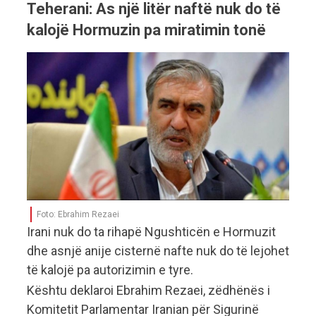
Teherani: As një litër naftë nuk do të
kalojë Hormuzin pa miratimin tonë
Foto: Ebrahim Rezaei
Irani nuk do ta rihapë Ngushticën e Hormuzit
dhe asnjë anije cisternë nafte nuk do të lejohet
të kalojë pa autorizimin e tyre.
Kështu deklaroi Ebrahim Rezaei, zëdhënës i
Komitetit Parlamentar Iranian për Sigurinë