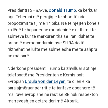
Presidenti i SHBA-ve,
Donald Trump
, ka kërkuar
nga Teherani një përgjigje të shpejtë ndaj
propozimit të tij me 14 pika. Në të njëjtën kohë ai
ka lënë të hapur edhe mundësinë e rikthimit të
sulmeve kur të mërkurën tha se Irani duhet të
pranojë memorandumin ose SHBA do të
rikthehet në luftë me sulme edhe më të ashpra
se më parë.
Ndërkohë presidenti Trump ka zhvilluar sot një
telefonatë me Presidenten e Komisionit
Evropian
Ursula von der Leyen
, të cilën e ka
paralajmëruar për rritje të tarifave doganore të
mallrave evropianë në rast se BE nuk respekton
marrëveshjen detare deri më 4 korrik.