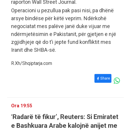
raporton Wall Street Journal.
Operacioni u pezullua pak pasi nisi, pa dhënë
arsye bindëse për këtë veprim. Ndërkohë
negociatat mes palëve janë duke vijuar me
ndërmjetësimin e Pakistanit, për gjetjen e një
zgjidhjeje që do t’i jepte fund konfliktit mes
Iranit dhe SHBA-së.
R.Xh/Shqiptarja.com
Share
Ora 19:55
‘Radarë të fikur’, Reuters: Si Emiratet
e Bashkuara Arabe kalojnë anijet me