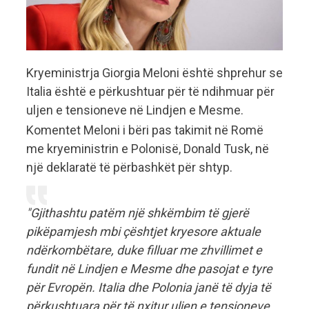
Kryeministrja Giorgia Meloni është shprehur se
Italia është e përkushtuar për të ndihmuar për
uljen e tensioneve në Lindjen e Mesme.
Komentet Meloni i bëri pas takimit në Romë
me kryeministrin e Polonisë, Donald Tusk, në
një deklaratë të përbashkët për shtyp.
"Gjithashtu patëm një shkëmbim të gjerë
pikëpamjesh mbi çështjet kryesore aktuale
ndërkombëtare, duke filluar me zhvillimet e
fundit në Lindjen e Mesme dhe pasojat e tyre
për Evropën. Italia dhe Polonia janë të dyja të
përkushtuara për të nxitur uljen e tensioneve