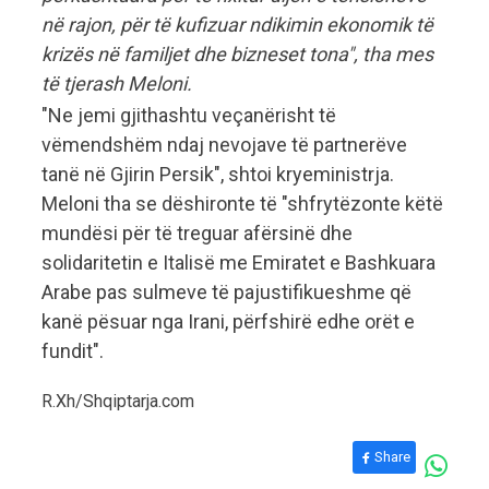
në rajon, për të kufizuar ndikimin ekonomik të
krizës në familjet dhe bizneset tona", tha mes
të tjerash Meloni.
"Ne jemi gjithashtu veçanërisht të
vëmendshëm ndaj nevojave të partnerëve
tanë në Gjirin Persik", shtoi kryeministrja.
Meloni tha se dëshironte të "shfrytëzonte këtë
mundësi për të treguar afërsinë dhe
solidaritetin e Italisë me Emiratet e Bashkuara
Arabe pas sulmeve të pajustifikueshme që
kanë pësuar nga Irani, përfshirë edhe orët e
fundit".
R.Xh/Shqiptarja.com
Share