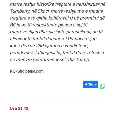
marrëveshja historike tregtare e nënshkruar në
Turnberry, në Skoci, marrëveshja më e madhe
tregtare e të gjitha kohërave! U bë premtimi që
BE-ja do të respektonte pjesën e saj të
marrëveshjes dhe, siç ishte parashikuar, do të
eliminonte tarifat doganore! Pranova t’i jap
kohë deri në 250-vjetorin e vendit tonë,
përndryshe, fatkeqësisht, tarifat do të rriteshin
në mënyrë marramendëse”, tha Trump.
K.B/Shqiptarja.com
Share
Ora 21:42