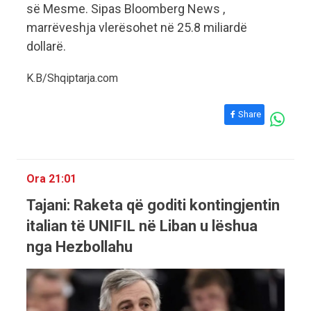
së Mesme. Sipas Bloomberg News ,
marrëveshja vlerësohet në 25.8 miliardë
dollarë.
K.B/Shqiptarja.com
Share
Ora 21:01
Tajani: Raketa që goditi kontingjentin
italian të UNIFIL në Liban u lëshua
nga Hezbollahu