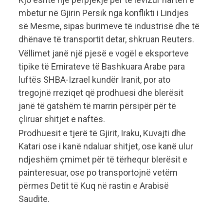
mbetur në Gjirin Persik nga konflikti i Lindjes
së Mesme, sipas burimeve të industrisë dhe të
dhënave të transportit detar, shkruan Reuters.
Vëllimet janë një pjesë e vogël e eksporteve
tipike të Emirateve të Bashkuara Arabe para
luftës SHBA-Izrael kundër Iranit, por ato
tregojnë rreziqet që prodhuesi dhe blerësit
janë të gatshëm të marrin përsipër për të
çliruar shitjet e naftës.
Prodhuesit e tjerë të Gjirit, Iraku, Kuvajti dhe
Katari ose i kanë ndaluar shitjet, ose kanë ulur
ndjeshëm çmimet për të tërhequr blerësit e
painteresuar, ose po transportojnë vetëm
përmes Detit të Kuq në rastin e Arabisë
Saudite.