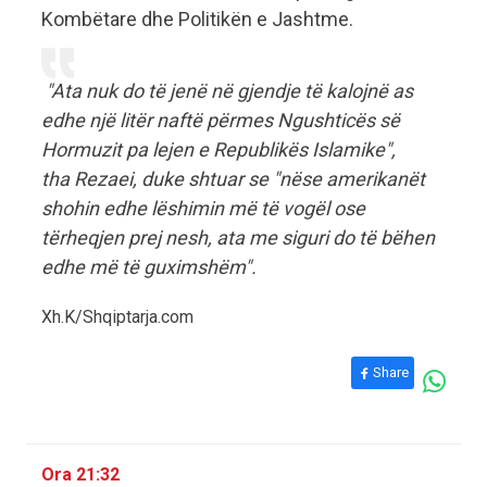
Kombëtare dhe Politikën e Jashtme.
"Ata nuk do të jenë në gjendje të kalojnë as
edhe një litër naftë përmes Ngushticës së
Hormuzit pa lejen e Republikës Islamike",
tha Rezaei, duke shtuar se "nëse amerikanët
shohin edhe lëshimin më të vogël ose
tërheqjen prej nesh, ata me siguri do të bëhen
edhe më të guximshëm".
Xh.K/Shqiptarja.com
Share
Ora 21:32