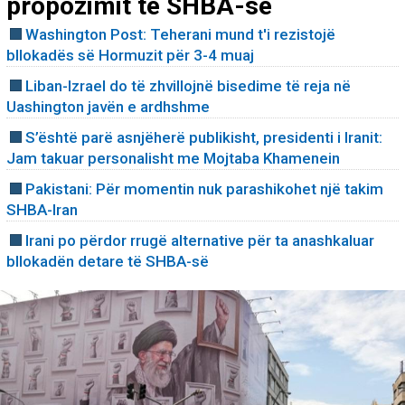
propozimit të SHBA-së
Washington Post: Teherani mund t'i rezistojë
bllokadës së Hormuzit për 3-4 muaj
Liban-Izrael do të zhvillojnë bisedime të reja në
Uashington javën e ardhshme
S’është parë asnjëherë publikisht, presidenti i Iranit:
Jam takuar personalisht me Mojtaba Khamenein
Pakistani: Për momentin nuk parashikohet një takim
SHBA-Iran
Irani po përdor rrugë alternative për ta anashkaluar
bllokadën detare të SHBA-së