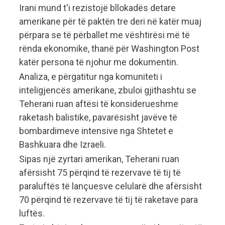
Irani mund t'i rezistojë bllokadës detare
amerikane për të paktën tre deri në katër muaj
përpara se të përballet me vështirësi më të
rënda ekonomike, thanë për Washington Post
katër persona të njohur me dokumentin.
Analiza, e përgatitur nga komuniteti i
inteligjencës amerikane, zbuloi gjithashtu se
Teherani ruan aftësi të konsiderueshme
raketash balistike, pavarësisht javëve të
bombardimeve intensive nga Shtetet e
Bashkuara dhe Izraeli.
Sipas një zyrtari amerikan, Teherani ruan
afërsisht 75 përqind të rezervave të tij të
paraluftës të lançuesve celularë dhe afërsisht
70 përqind të rezervave të tij të raketave para
luftës.