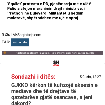
'Squllet' protesta e PD, pjesëmarrja më e ulët!
Policia s'lejon marshimin drejt ministrive, i
‘rrethon’ në Bulevard! Militantët u hedhin
molotovë, shpërndahen me ujë e spraj
R.Xh/I.M/Shqiptarja.com
TAG:
sali berisha
Sondazhi i ditës:
5 Gusht, 13:27
GJKKO kërkon të kufizojë aksesin e
mediave dhe të drejtave të
gazetarëve gjatë seancave, a jeni
dakord?