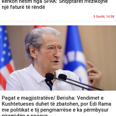
kërkon hetim nga SPAK: Shqiptarët rrezikojnë
një faturë të rëndë
5 Gusht, 14:58
Pagat e magjistratëve/ Berisha: Vendimet e
Kushtetueses duhet të zbatohen, por Edi Rama
me politikat e tij pengmarrëse e ka përmbysur
piramidën e pagave