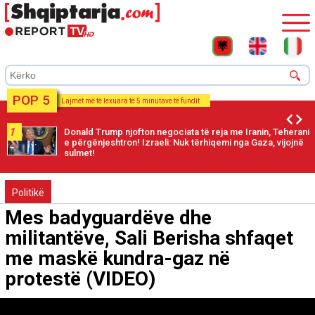
POP 5
Lajmet më të lexuara të 5 minutave të fundit
2
gociata të reja me Iranin, Teherani
Arbenita Ismajli ndan f
li: Nuk tërhiqemi nga Gaza, vijojnë
Politikë
Mes badyguardëve dhe
militantëve, Sali Berisha shfaqet
me maskë kundra-gaz në
protestë (VIDEO)