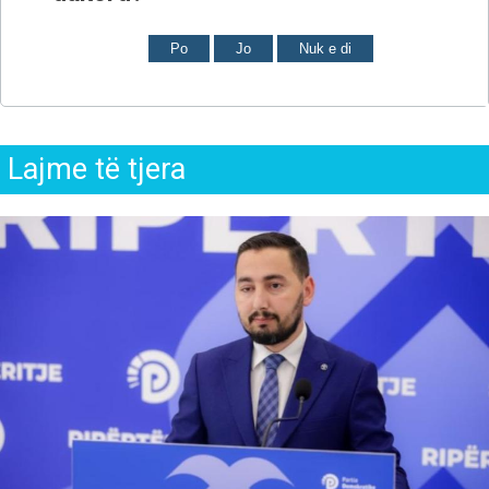
Po
Jo
Nuk e di
Lajme të tjera