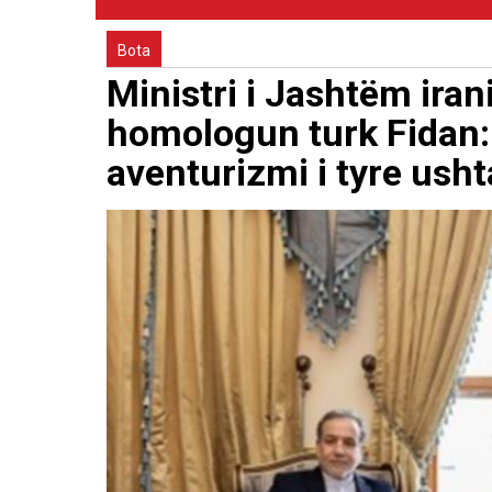
Bota
Ministri i Jashtëm ira
homologun turk Fidan
aventurizmi i tyre ush