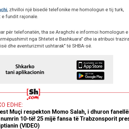
chi
, zhvilloi një bisedë telefonike me homologun e tij turk,
t e fundit rajonale.
uar për telefonatën, tha se Araghchi e informoi homologun e 
 armëpushimit nga Shtetet e Bashkuara" dhe ia atribuoi trazir
isë dhe aventurizmit ushtarak" të SHBA-së.
XO EDHE:
est Muçi respekton Momo Salah, i dhuron fanellë
numrin 10-të! 25 mijë fansa të Trabzonsporit pre
iptianin (VIDEO)