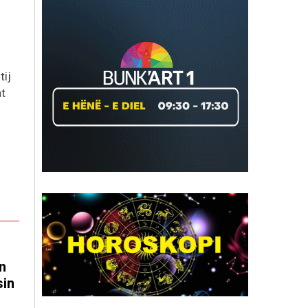
tij
at
n
sin