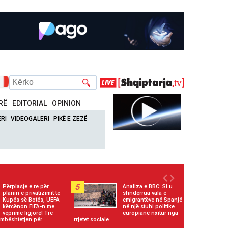
RË
EDITORIAL
OPINION
RI
VIDEOGALERI
PIKË E ZEZË
5
Përplasje e re për
Analiza e BBC: Si u
planin e privatizimit të
shndërrua vala e
Kupës së Botës, UEFA
emigrantëve në Spanjë
kërcënon FIFA-n me
në një stuhi politike
veprime ligjore! Tre
europiane nxitur nga
 mbështetjen për
rrjetet sociale