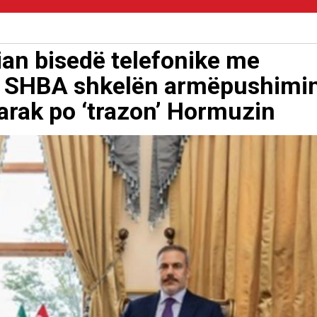
nian bisedë telefonike me
: SHBA shkelën armëpushimin
tarak po ‘trazon’ Hormuzin