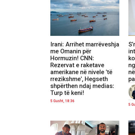
Irani: Arrihet marrëveshja
S’
me Omanin për
in
Hormuzin! CNN:
ko
Rezervat e raketave
ng
amerikane në nivele 'të
në
rrezikshme', Hegseth
pa
shpërthen ndaj medias:
Turp të keni!
5 Gusht, 18:36
5 G