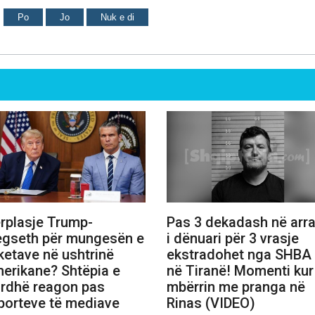
Po
Jo
Nuk e di
rplasje Trump-
Pas 3 dekadash në arrat
gseth për mungesën e
i dënuari për 3 vrasje
ketave në ushtrinë
ekstradohet nga SHBA
erikane? Shtëpia e
në Tiranë! Momenti kur
rdhë reagon pas
mbërrin me pranga në
porteve të mediave
Rinas (VIDEO)