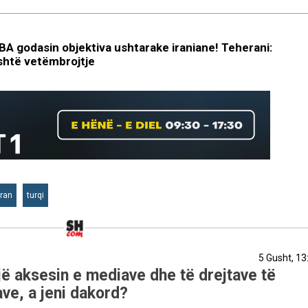
 godasin objektiva ushtarake iraniane! Teherani:
shtë vetëmbrojtje
Iran
turqi
5 Gusht, 13
ë aksesin e mediave dhe të drejtave të
ve, a jeni dakord?