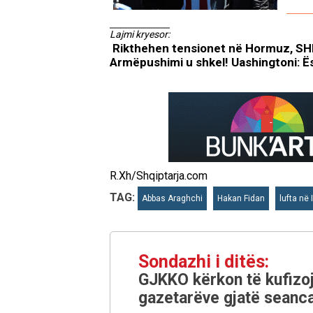
Lajmi kryesor:
Rikthehen tensionet në Hormuz, SHBA
Armëpushimi u shkel! Uashingtoni: Ë
R.Xh/Shqiptarja.com
TAG:
Abbas Araghchi
Hakan Fidan
lufta në 
Sondazhi i ditës:
GJKKO kërkon të kufizoj
gazetarëve gjatë seanca