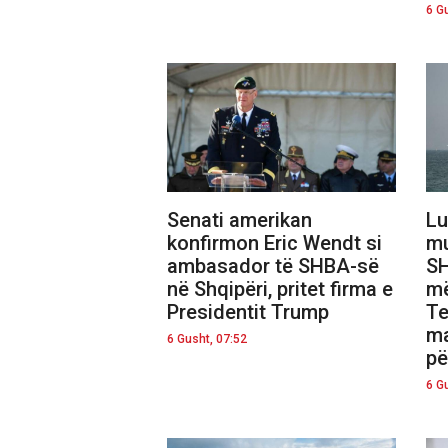
6 G
Senati amerikan
Lu
konfirmon Eric Wendt si
mu
ambasador të SHBA-së
SH
në Shqipëri, pritet firma e
më
Presidentit Trump
Te
ma
6 Gusht, 07:52
pë
6 G