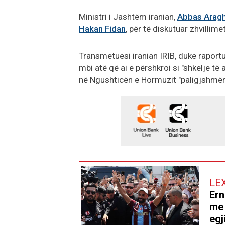
Ministri i Jashtëm iranian,
Abbas Aragh
Hakan Fidan
, për të diskutuar zhvillime
Transmetuesi iranian IRIB, duke raport
mbi atë që ai e përshkroi si "shkelje të
në Ngushticën e Hormuzit "paligjshmër
LE
Ern
me 
egj