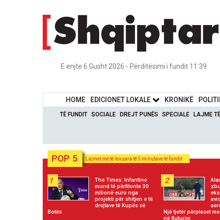
E enjte 6 Gusht 2026 - Përditësimi i fundit 11:39
HOME
EDICIONET LOKALE
KRONIKË
POLIT
TË FUNDIT
SOCIALE
DREJT PUNËS
SPECIALE
LAJME T
POP 5
Lajmet më të lexuara të 5 minutave të fundit
1
2
The Times: Infantino
Ala
mund të përfitonte 30
zbu
milionë euro nga
eks
projekti për shitjen e të
avi
drejtave të Kupës së
aer
Botës
Një tjetër përplaset m
në fluturim