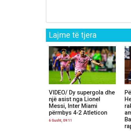
Lajme të tjera
VIDEO/ Dy supergola dhe
Pë
një asist nga Lionel
He
Messi, Inter Miami
ra
përmbys 4-2 Atleticon
am
Ba
6 Gusht, 09:11
ra