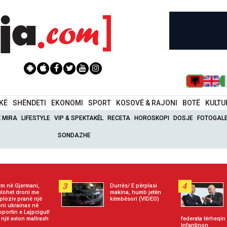
IKË
SHËNDETI
EKONOMI
SPORT
KOSOVË & RAJONI
BOTË
KULTU
Ë MIRA
LIFESTYLE
VIP & SPEKTAKËL
RECETA
HOROSKOPI
DOSJE
FOTOGALE
SONDAZHE
3
4
rm në Gjermani,
Durrës/ E përplasi
lohet droni me
makina, humb jetën
ploziv pranë një
këmbësori (VIDEO)
oni ukrainas në
oportin e Lajpcigut!
e një avion mallrash
federata tërheqin
Infantinon