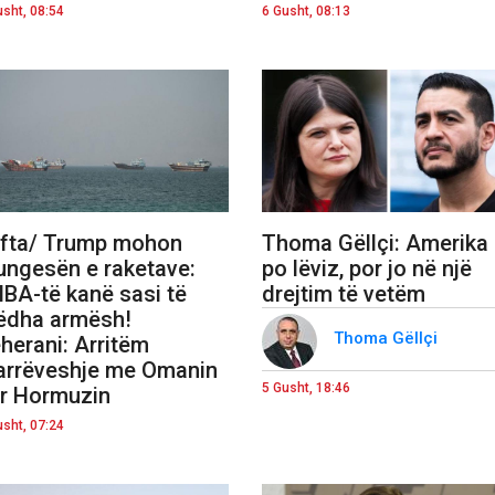
usht, 08:54
6 Gusht, 08:13
fta/ Trump mohon
Thoma Gëllçi: Amerika
ngesën e raketave:
po lëviz, por jo në një
BA-të kanë sasi të
drejtim të vetëm
dha armësh!
Thoma Gëllçi
herani: Arritëm
rrëveshje me Omanin
5 Gusht, 18:46
r Hormuzin
usht, 07:24