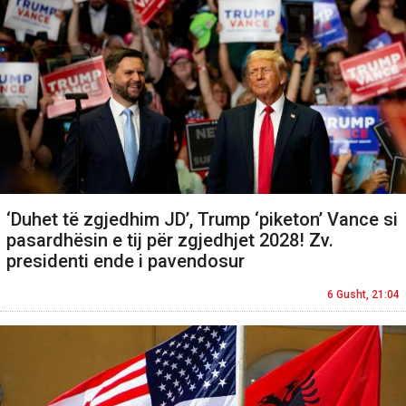
‘Duhet të zgjedhim JD’, Trump ‘piketon’ Vance si
pasardhësin e tij për zgjedhjet 2028! Zv.
presidenti ende i pavendosur
6 Gusht, 21:04