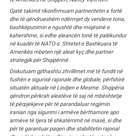
Gjatë takimit rikonfirmuam partneritetin e fortë
dhe të qëndrueshëm ndërmjet dy vendeve tona,
bashkëpunimin e ngushtë dhe miqësinë e
kahershme, si edhe aleancën tonë të palëkundur
në kuadër të NATO-s. Shtetet e Bashkuara të
Amerikës mbeten një aleat kyç dhe partner
strategjik për Shqipërinë.
Diskutuam gjithashtu zhvillimet më të fundit në
fushën e sigurisë rajonale dhe globale, përfshirë
situatën aktuale në Lindjen e Mesme. Shqipëria
qëndron përkrah aleatëve të saj në mbështetje
të përpjekjeve për të parandaluar regjimin
iranian nga sigurimi i armëve bërthamore apo
armëve të tjera të shkatërrimit në masë, si dhe
për të garantuar paqen dhe stabilitetin rajonal