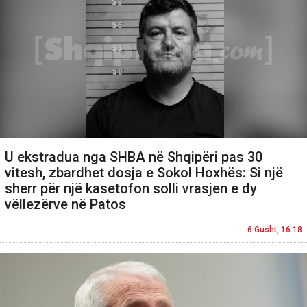
U ekstradua nga SHBA në Shqipëri pas 30
vitesh, zbardhet dosja e Sokol Hoxhës: Si një
sherr për një kasetofon solli vrasjen e dy
vëllezërve në Patos
6 Gusht, 16:18