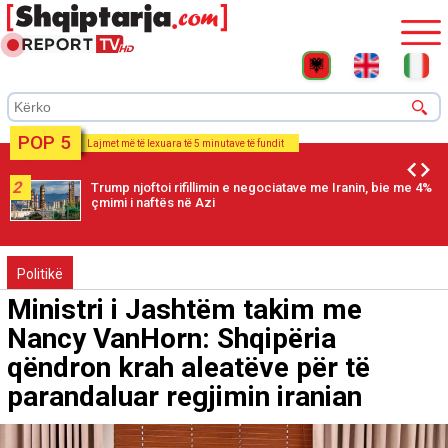
POP 5
Lajmet më të lexuara të 5 minutave të fundit
2
Trump njoftoi rifillimin e negociatave me Iranin, bie me 4%
çmimi i naftës në Azi
Politikë
Ministri i Jashtëm takim me
Nancy VanHorn: Shqipëria
qëndron krah aleatëve për të
parandaluar regjimin iranian