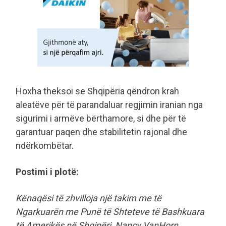
Hoxha theksoi se Shqipëria qëndron krah
aleatëve për të parandaluar regjimin iranian nga
sigurimi i armëve bërthamore, si dhe për të
garantuar paqen dhe stabilitetin rajonal dhe
ndërkombëtar.
Postimi i plotë:
Kënaqësi të zhvilloja një takim me të
Ngarkuarën me Punë të Shteteve të Bashkuara
të Amerikës në Shqipëri, Nancy VanHorn.