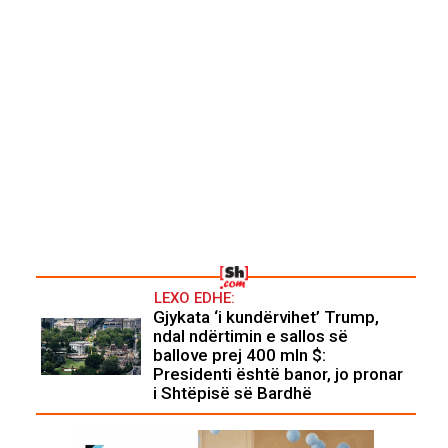
LEXO EDHE:
Gjykata ‘i kundërvihet’ Trump,
ndal ndërtimin e sallos së
ballove prej 400 mln $:
Presidenti është banor, jo pronar
i Shtëpisë së Bardhë