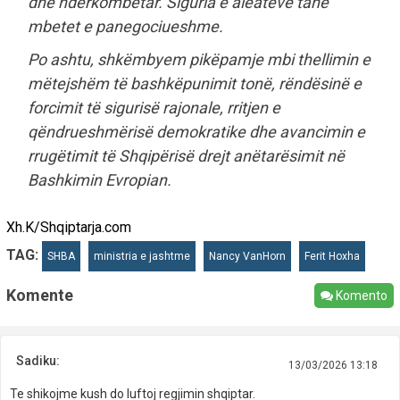
dhe ndërkombëtar. Siguria e aleatëve tanë
mbetet e panegociueshme.
Po ashtu, shkëmbyem pikëpamje mbi thellimin e
mëtejshëm të bashkëpunimit tonë, rëndësinë e
forcimit të sigurisë rajonale, rritjen e
qëndrueshmërisë demokratike dhe avancimin e
rrugëtimit të Shqipërisë drejt anëtarësimit në
Bashkimin Evropian.
Xh.K/Shqiptarja.com
TAG:
SHBA
ministria e jashtme
Nancy VanHorn
Ferit Hoxha
Komente
Komento
Sadiku:
13/03/2026 13:18
Te shikojme kush do luftoj regjimin shqiptar.