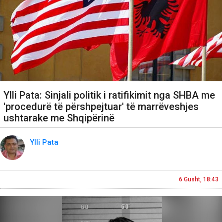
Ylli Pata: Sinjali politik i ratifikimit nga SHBA me
'procedurë të përshpejtuar' të marrëveshjes
ushtarake me Shqipërinë
Ylli Pata
6 Gusht, 18:43