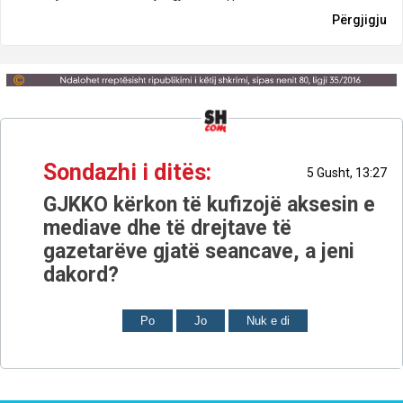
Përgjigju
Sondazhi i ditës:
5 Gusht, 13:27
GJKKO kërkon të kufizojë aksesin e
mediave dhe të drejtave të
gazetarëve gjatë seancave, a jeni
dakord?
Po
Jo
Nuk e di