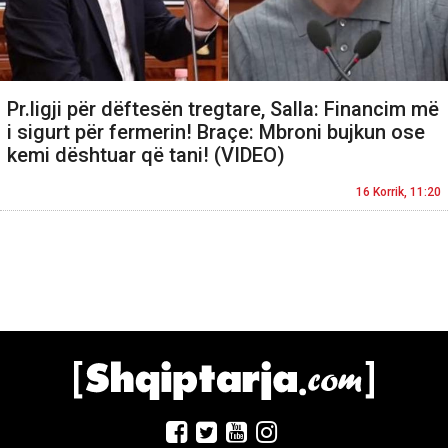
Pr.ligji për dëftesën tregtare, Salla: Financim më
i sigurt për fermerin! Braçe: Mbroni bujkun ose
kemi dështuar që tani! (VIDEO)
16 Korrik, 11:20