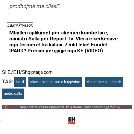
prodhojmë me cilësi”.
Lajmi kryesor:
Mbyllen aplikimet për skemën kombëtare,
ministri Salla për Report Tv: Vlera e kërkesave
nga fermerët ka kaluar 7 mld lekë! Fondet
IPARD? Presim përgjigje nga KE (VIDEO)
SI.E./E.H/Shqiptarja.com
TAG:
ipard
skema kombetare e bujqesise
Ministria e bujqësisë
andis salla