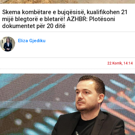
Skema kombëtare e bujqësisë, kualifikohen 21
mijë blegtorë e bletarë! AZHBR: Plotësoni
dokumentet për 20 ditë
Eliza Gjediku
22 Korrik, 14:14