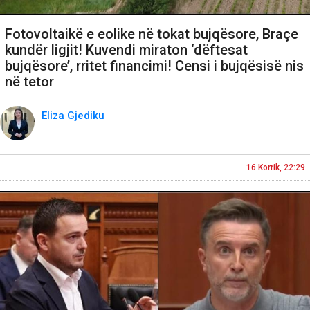
Fotovoltaikë e eolike në tokat bujqësore, Braçe
kundër ligjit! Kuvendi miraton ‘dëftesat
bujqësore’, rritet financimi! Censi i bujqësisë nis
në tetor
Eliza Gjediku
16 Korrik, 22:29