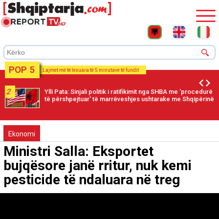
POP 5
Lajmet më të lexuara të 5 minutave të fundit
2
Ylli Pata: Sinjali politik i ratifikimit nga SHBA me 'procedurë
të përshpejtuar' të marrëveshjes ushtarake me Shqipërinë
Ekonomi
Ministri Salla: Eksportet
bujqësore janë rritur, nuk kemi
pesticide të ndaluara në treg