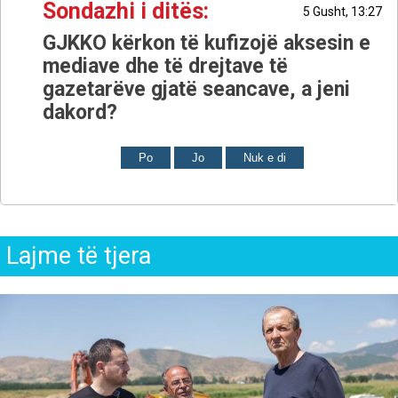
Sondazhi i ditës:
5 Gusht, 13:27
GJKKO kërkon të kufizojë aksesin e
mediave dhe të drejtave të
gazetarëve gjatë seancave, a jeni
dakord?
Po
Jo
Nuk e di
Lajme të tjera