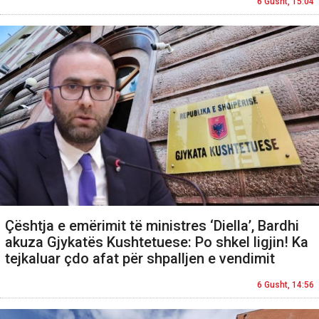
6 Gusht, 15:04
Çështja e emërimit të ministres ‘Diella’, Bardhi
akuza Gjykatës Kushtetuese: Po shkel ligjin! Ka
tejkaluar çdo afat për shpalljen e vendimit
6 Gusht, 14:56