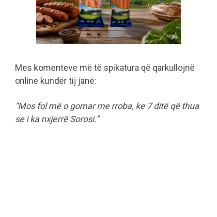
Mes komenteve më të spikatura që qarkullojnë
online kundër tij janë:
“Mos fol më o gomar me rroba, ke 7 ditë që thua
se i ka nxjerrë Sorosi.”