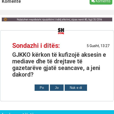
Komente
Komento
Sondazhi i ditës:
5 Gusht, 13:27
GJKKO kërkon të kufizojë aksesin e
mediave dhe të drejtave të
gazetarëve gjatë seancave, a jeni
dakord?
Po
Jo
Nuk e di