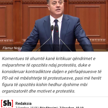
Flamur Noka
Komentues të shumtë kanë kritikuar qëndrimet e
mëparshme të opozitës ndaj protestës, duke e
konsideruar kontradiktore daljen e përfaqësuesve të
PD-së në mbështetje të protestuesve, pasi më herët
figura të opozitës kishin hedhur dyshime mbi
organizatorët dhe motivet e protestës.
Redaksia
7 Qershor, 15:05 |
Përditesimi: 7 Qershor, 15:10