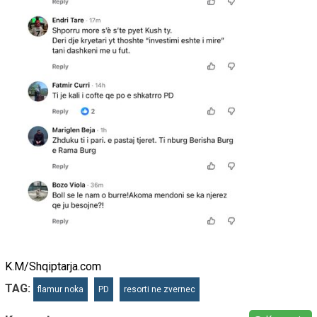
K.M/Shqiptarja.com
TAG:
flamur noka
PD
resorti ne zvernec