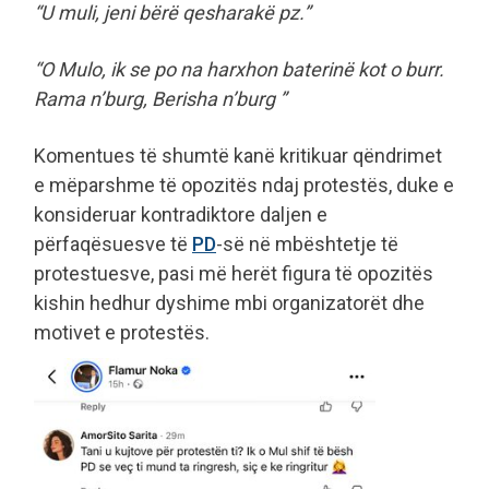
“U muli, jeni bërë qesharakë pz.”
“O Mulo, ik se po na harxhon baterinë kot o burr.
Rama n’burg, Berisha n’burg ”
Komentues të shumtë kanë kritikuar qëndrimet
e mëparshme të opozitës ndaj protestës, duke e
konsideruar kontradiktore daljen e
përfaqësuesve të
PD
-së në mbështetje të
protestuesve, pasi më herët figura të opozitës
kishin hedhur dyshime mbi organizatorët dhe
motivet e protestës.