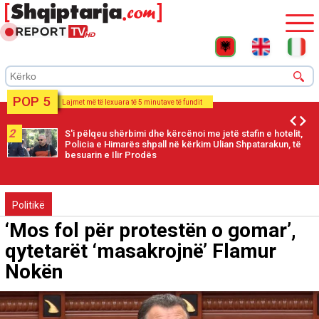
POP 5
Lajmet më të lexuara të 5 minutave të fundit
2
S'i pëlqeu shërbimi dhe kërcënoi me jetë stafin e hotelit,
Policia e Himarës shpall në kërkim Ulian Shpatarakun, të
besuarin e Ilir Prodës
Politikë
‘Mos fol për protestën o gomar’,
qytetarët ‘masakrojnë’ Flamur
Nokën