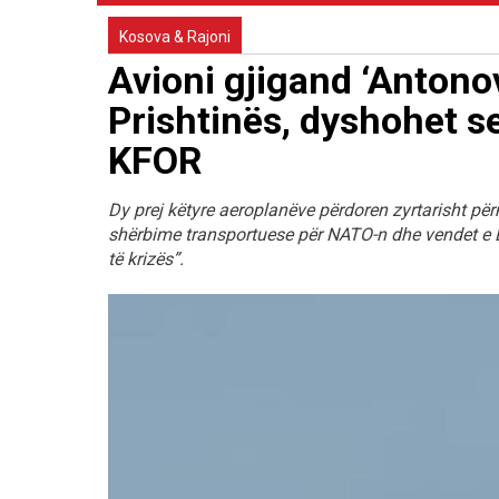
Kosova & Rajoni
Avioni gjigand ‘Antono
Prishtinës, dyshohet se
KFOR
Dy prej këtyre aeroplanëve përdoren zyrtarisht p
shërbime transportuese për NATO-n dhe vendet e B
të krizës”.