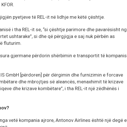
- KFOR.
igjën pyetjeve të REL-it në lidhje me këtë çështje.
nisë i tha REL-it se, “si çështje parimore dhe pavarësisht n
tet ushtarake”, si dhe që përgjigja e saj nuk përbën as
 fluturim.
osura gjermane përdorin shërbimin e transportit të kompani
LIS GmbH [përdoren] për dërgimin dhe furnizimin e forcave
mbëtare dhe mbrojtjes së aleancës, menaxhimit të krizave
eve dhe krizave kombëtare”, i tha REL-it një zëdhënës i
nov?
 nga vetë kompania ajrore, Antonov Airlines është një degë e