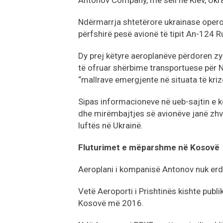
Antonov Company, me seli në Kiev, Ukra
Ndërmarrja shtetërore ukrainase operon
përfshirë pesë avionë të tipit An-124 R
Dy prej këtyre aeroplanëve përdoren z
të ofruar shërbime transportuese për 
“mallrave emergjente në situata të kriz
Sipas informacioneve në ueb-sajtin e k
dhe mirëmbajtjes së avionëve janë zhv
luftës në Ukrainë.
Fluturimet e mëparshme në Kosovë
Aeroplani i kompanisë Antonov nuk erd
Vetë Aeroporti i Prishtinës kishte publik
Kosovë më 2016.