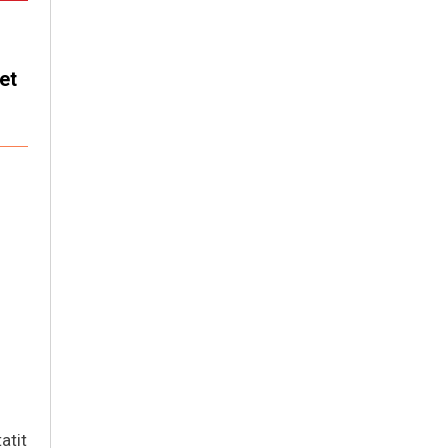
et
atit