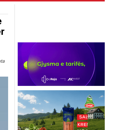
e
ër
ata