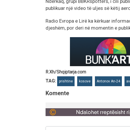
Ndërkaq, grupi BBKRspotters, i cili publ
publikuar një video të uljes së këtij ae
Radio Evropa e Lirë ka kërkuar informa
djeshëm, por deri në momentin e publiki
R.Xh/Shqiptarja.com
TAG:
prishtine
kosove
Antonov An-24
av
Komente