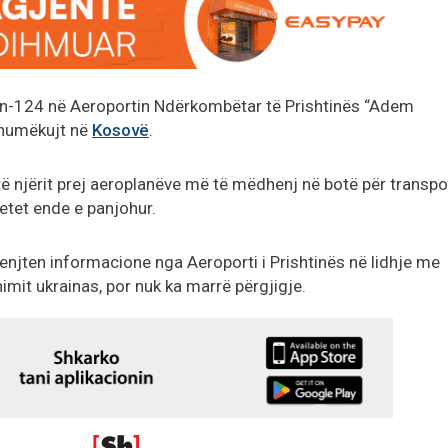
v An-124 në Aeroportin Ndërkombëtar të Prishtinës “Adem
 shumëkujt në
Kosovë
.
 të njërit prej aeroplanëve më të mëdhenj në botë për transpo
etet ende e panjohur.
 enjten informacione nga Aeroporti i Prishtinës në lidhje me
imit ukrainas, por nuk ka marrë përgjigje.