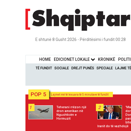
E shtunë 8 Gusht 2026 - Përditësimi i fundit 00:28
HOME
EDICIONET LOKALE
KRONIKË
POLIT
TË FUNDIT
SOCIALE
DREJT PUNËS
SPECIALE
LAJME T
POP 5
Lajmet më të lexuara të 5 minutave të fundit
1
2
Teherani rrëzon një
'Ma
dron amerikan në
dor
Ngushticën e
Do
Hormuzit
par
bll
Iranit do të vazhdojë