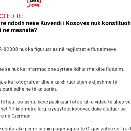
XO EDHE:
rë ndodh nëse Kuvendi i Kosovës nuk konstituoh
i në mesnatë?
UR-82008 nuk ka figuruar as në regjistrat e fluturimeve
ë se nuk ka informacione zyrtare lidhur me këtë fluturim.
i, e ka fotografuar dhe e ka xhiruar uljen e djeshme të
të parë edhe në të kaluarën.
të huaj, po ashtu kanë publikuar fotografi e video të uljes së
et 17 kilometra larg kryeqytetit kosovar, duke aluduar se
ore në Gjermani.
sje ushtarake për misionin paqeruajtës të Organizatës së Trakt