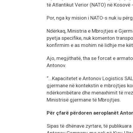
të Atlantikut Verior (NATO) në Kosovë 
Por, nga ky mision i NATO-s nuk iu përgj
Ndërkaq, Ministria e Mbrojtjes e Gjerma
pyetja specifike, nuk komenton transpor
konfirmim e as mohim në lidhje me këtë
Ajo, megjithatë, tha se forcat e armat
Antonov.
“...Kapacitetet e Antonov Logistics SA
gjermane në kontekstin e mbrojtjes ko
ndërkombëtare dhe menaxhimit të rreziq
Ministrisë gjermane të Mbrojtjes.
Për çfarë përdoren aeroplanët Anto
Sipas të dhënave zyrtare, të publikuara