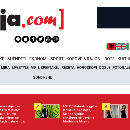
IKË
SHËNDETI
EKONOMI
SPORT
KOSOVË & RAJONI
BOTË
KULTU
Ë MIRA
LIFESTYLE
VIP & SPEKTAKËL
RECETA
HOROSKOPI
DOSJE
FOTOGALE
SONDAZHE
3
4
rrëveshje ose
FOTO/ Mahniti të gjithë
ëzim të plotë'
me stilin e veshjes,
nald Trump
Marina Vjollca
alajmëron se
shkëlqen në Javën e
okada detare ndaj
Modës në Milano