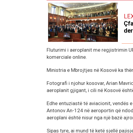
LE
Çfa
der
Fluturimi i aeroplanit me regjistrimin 
komerciale online.
Ministria e Mbrojtjes në Kosovë ka thën
Fotografi i njohur kosovar, Arian Mavriq
aeroplanit gjigant, i cili në Kosovë ësh
Edhe entuziastë të aviacionit, vendës e 
Antonov An-124 në aeroportin që ndodh
aeroplani është nisur nga një bazë ajr
Sipas tyre, ai mund të ketë sjellë paji