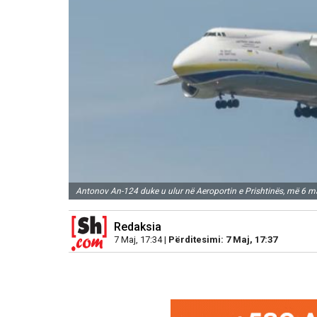
Antonov An-124 duke u ulur në Aeroportin e Prishtinës, më 6 m
Redaksia
7 Maj, 17:34 |
Përditesimi: 7 Maj, 17:37