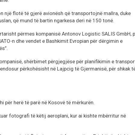
inë.
 një flotë të gjerë avionësh që transportojnë mallra, duke
uslan, që mund të bartin ngarkesa deri në 150 tonë.
yrtarisht përmes kompanisë Antonov Logistic SALIS GmbH, 
NATO-n dhe vendet e Bashkimit Evropian për dërgimin e
ës”.
ompanisë, shërbimet përgjegjëse për planifikimin e transport
endosur përkohësisht në Lajpcig të Gjermanisë, për shkak t
hi për herë të parë në Kosovë të mërkurën.
uar fotografi të këtij aeroplani, kur ai kishte mbërritur në