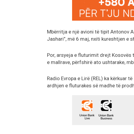
Mbërritja e një avioni të tipit Antono
Jashari”, më 6 maj, nxiti kureshtjen e
Por, arsyeja e fluturimit drejt Kosovës
e mallrave, përfshirë ato ushtarake, mb
Radio Evropa e Lirë (REL) ka kërkuar të
ardhjen e fluturakes së madhe të prodh