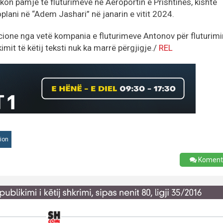
ikon pamje të fluturimeve në Aeroportin e Prishtinës, kishte
roplani në “Adem Jashari” në janarin e vitit 2024.
cione nga vetë kompania e fluturimeve Antonov për fluturimi
mit të këtij teksti nuk ka marrë përgjigje./
REL
ion
Koment