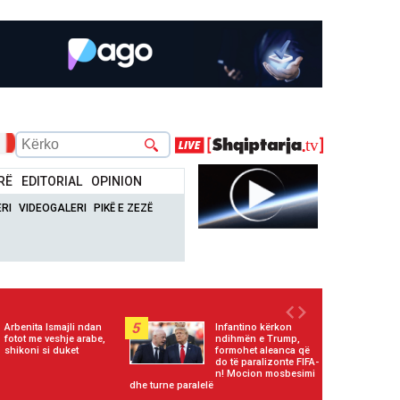
RË
EDITORIAL
OPINION
RI
VIDEOGALERI
PIKË E ZEZË
5
Arbenita Ismajli ndan
Infantino kërkon
fotot me veshje arabe,
ndihmën e Trump,
shikoni si duket
formohet aleanca që
do të paralizonte FIFA-
n! Mocion mosbesimi
dhe turne paralelë