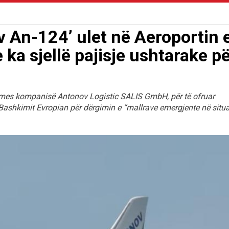
v An-124’ ulet në Aeroportin 
 ka sjellë pajisje ushtarake p
ërmes kompanisë Antonov Logistic SALIS GmbH, për të ofruar
ashkimit Evropian për dërgimin e “mallrave emergjente në situ