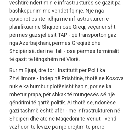
vështirë ndërtimin e infrastrukturës së gazit pa
bashkëpunim me vendet fqinje. Një nga
opsionet është lidhja me infrastrukturën e
planifikuar në Shqipëri ose Greqi, veçanërisht
përmes gazsjellësit TAP - që transporton gaz
nga Azerbajxhani, përmes Greqisë dhe
Shqipërisë, deri në Itali - ose përmes terminalit
të gazit të lëngshëm në Vlorë.
Burim Ejupi, drejtor i Institutit për Politika
Zhvillimore - Indep në Prishtinë, thotë se Kosova
nuk e ka humbur plotësisht hapin, por se ka
mbetur prapa, për shkak të mungesës së një
qëndrimi të qartë politik. Ai thotë se, ndonëse
gazi tashmë është afër - me infrastrukturën në
Shqipëri dhe atë në Maqedoni të Veriut - vendi
vazhdon të lëvizë pa një drejtim të prerë.