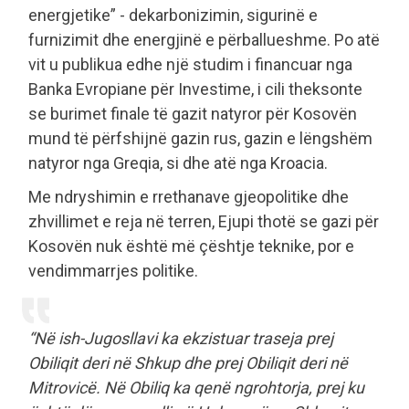
energjetike” - dekarbonizimin, sigurinë e
furnizimit dhe energjinë e përballueshme. Po atë
vit u publikua edhe një studim i financuar nga
Banka Evropiane për Investime, i cili theksonte
se burimet finale të gazit natyror për Kosovën
mund të përfshijnë gazin rus, gazin e lëngshëm
natyror nga Greqia, si dhe atë nga Kroacia.
Me ndryshimin e rrethanave gjeopolitike dhe
zhvillimet e reja në terren, Ejupi thotë se gazi për
Kosovën nuk është më çështje teknike, por e
vendimmarrjes politike.
“Në ish-Jugosllavi ka ekzistuar traseja prej
Obiliqit deri në Shkup dhe prej Obiliqit deri në
Mitrovicë. Në Obiliq ka qenë ngrohtorja, prej ku