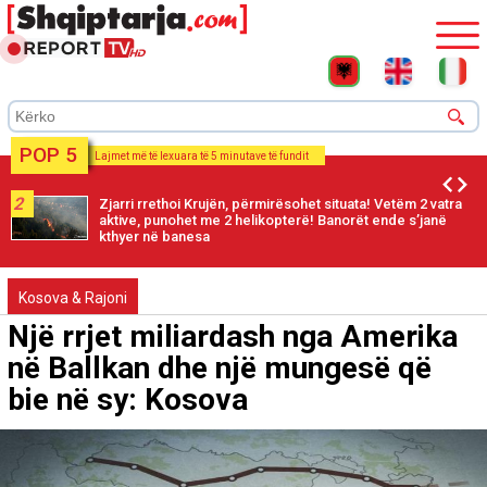
POP 5
Lajmet më të lexuara të 5 minutave të fundit
3
Trump njoftoi rifillimin e negociatave me Iranin, bie me 4%
çmimi i naftës në Azi
Kosova & Rajoni
Një rrjet miliardash nga Amerika
në Ballkan dhe një mungesë që
bie në sy: Kosova