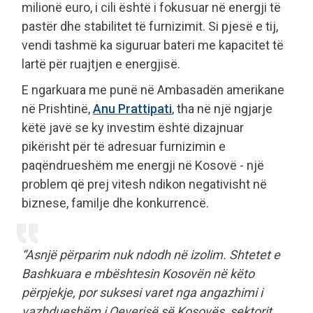
milionë euro, i cili është i fokusuar në energji të
pastër dhe stabilitet të furnizimit. Si pjesë e tij,
vendi tashmë ka siguruar bateri me kapacitet të
lartë për ruajtjen e energjisë.
E ngarkuara me punë në Ambasadën amerikane
në Prishtinë,
Anu Prattipati
, tha në një ngjarje
këtë javë se ky investim është dizajnuar
pikërisht për të adresuar furnizimin e
paqëndrueshëm me energji në Kosovë - një
problem që prej vitesh ndikon negativisht në
biznese, familje dhe konkurrencë.
“Asnjë përparim nuk ndodh në izolim. Shtetet e
Bashkuara e mbështesin Kosovën në këto
përpjekje, por suksesi varet nga angazhimi i
vazhdueshëm i Qeverisë së Kosovës, sektorit