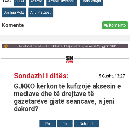
TAG:
SHBA
kosove
Artane Rizvanolli
Chris Wright
Joshua Volz
Anu Prattipati
Komente
Komento
Sondazhi i ditës:
5 Gusht, 13:27
GJKKO kërkon të kufizojë aksesin e
mediave dhe të drejtave të
gazetarëve gjatë seancave, a jeni
dakord?
Po
Jo
Nuk e di