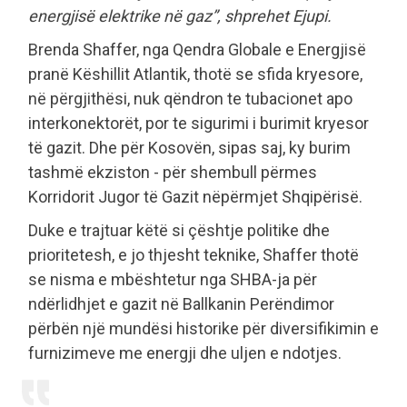
energjisë elektrike në gaz”, shprehet Ejupi.
Brenda Shaffer, nga Qendra Globale e Energjisë
pranë Këshillit Atlantik, thotë se sfida kryesore,
në përgjithësi, nuk qëndron te tubacionet apo
interkonektorët, por te sigurimi i burimit kryesor
të gazit. Dhe për Kosovën, sipas saj, ky burim
tashmë ekziston - për shembull përmes
Korridorit Jugor të Gazit nëpërmjet Shqipërisë.
Duke e trajtuar këtë si çështje politike dhe
prioritetesh, e jo thjesht teknike, Shaffer thotë
se nisma e mbështetur nga SHBA-ja për
ndërlidhjet e gazit në Ballkanin Perëndimor
përbën një mundësi historike për diversifikimin e
furnizimeve me energji dhe uljen e ndotjes.