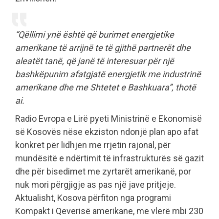
“Qëllimi ynë është që burimet energjetike
amerikane të arrijnë te të gjithë partnerët dhe
aleatët tanë, që janë të interesuar për një
bashkëpunim afatgjatë energjetik me industrinë
amerikane dhe me Shtetet e Bashkuara”, thotë
ai.
Radio Evropa e Lirë pyeti Ministrinë e Ekonomisë
së Kosovës nëse ekziston ndonjë plan apo afat
konkret për lidhjen me rrjetin rajonal, për
mundësitë e ndërtimit të infrastrukturës së gazit
dhe për bisedimet me zyrtarët amerikanë, por
nuk mori përgjigje as pas një jave pritjeje.
Aktualisht, Kosova përfiton nga programi
Kompakt i Qeverisë amerikane, me vlerë mbi 230