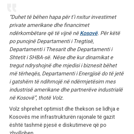
“Duhet të bëhen hapa për t’i nxitur investimet
private amerikane dhe financimet
ndërkombëtare që të vijnë në
Kosovë
. Për këtë
po punojnë Departamenti i Tregtisë,
Departamenti i Thesarit dhe Departamenti i
Shtetit i SHBA-së. Nëse dhe kur dinamikat e
tregut ndryshojnë dhe mjedisi i biznesit bëhet
më tërheqës, Departamenti i Energjisë do të jetë
i gatshëm të ndihmojë në ndërmjetësim mes
industrisë amerikane dhe partnerëve industrialë
në Kosovë”, thotë Volz.
Volz shprehet optimist dhe thekson se lidhja e
Kosovës me infrastrukturën rajonale të gazit
është tashmë pjesë e diskutimeve që po
zhvillohen.