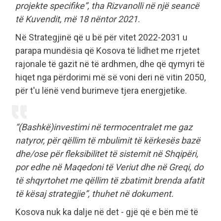
projekte specifike”, tha Rizvanolli në një seancë
të Kuvendit, më 18 nëntor 2021.
Në Strategjinë që u bë për vitet 2022-2031 u
parapa mundësia që Kosova të lidhet me rrjetet
rajonale të gazit në të ardhmen, dhe që qymyri të
hiqet nga përdorimi më së voni deri në vitin 2050,
për t'u lënë vend burimeve tjera energjetike.
“(Bashkë)investimi në termocentralet me gaz
natyror, për qëllim të mbulimit të kërkesës bazë
dhe/ose për fleksibilitet të sistemit në Shqipëri,
por edhe në Maqedoni të Veriut dhe në Greqi, do
të shqyrtohet me qëllim të zbatimit brenda afatit
të kësaj strategjie”, thuhet në dokument.
Kosova nuk ka dalje në det - gjë që e bën më të