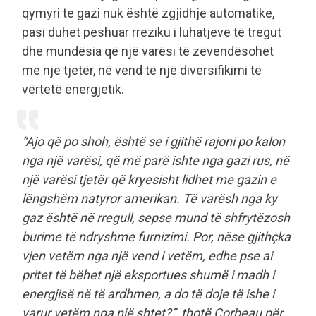
qymyri te gazi nuk është zgjidhje automatike,
pasi duhet peshuar rreziku i luhatjeve të tregut
dhe mundësia që një varësi të zëvendësohet
me një tjetër, në vend të një diversifikimi të
vërtetë energjetik.
“Ajo që po shoh, është se i gjithë rajoni po kalon
nga një varësi, që më parë ishte nga gazi rus, në
një varësi tjetër që kryesisht lidhet me gazin e
lëngshëm natyror amerikan. Të varësh nga ky
gaz është në rregull, sepse mund të shfrytëzosh
burime të ndryshme furnizimi. Por, nëse gjithçka
vjen vetëm nga një vend i vetëm, edhe pse ai
pritet të bëhet një eksportues shumë i madh i
energjisë në të ardhmen, a do të doje të ishe i
varur vetëm nga një shtet?”, thotë Corbeau për