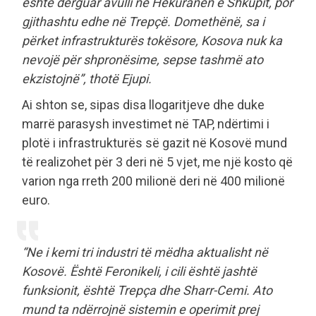
është dërguar avulli në Hekuranën e Shkupit, por
gjithashtu edhe në Trepçë. Domethënë, sa i
përket infrastrukturës tokësore, Kosova nuk ka
nevojë për shpronësime, sepse tashmë ato
ekzistojnë”, thotë Ejupi.
Ai shton se, sipas disa llogaritjeve dhe duke
marrë parasysh investimet në TAP, ndërtimi i
plotë i infrastrukturës së gazit në Kosovë mund
të realizohet për 3 deri në 5 vjet, me një kosto që
varion nga rreth 200 milionë deri në 400 milionë
euro.
“Ne i kemi tri industri të mëdha aktualisht në
Kosovë. Është Feronikeli, i cili është jashtë
funksionit, është Trepça dhe Sharr-Cemi. Ato
mund ta ndërrojnë sistemin e operimit prej