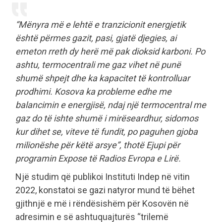
“Mënyra më e lehtë e tranzicionit energjetik
është përmes gazit, pasi, gjatë djegies, ai
emeton rreth dy herë më pak dioksid karboni. Po
ashtu, termocentrali me gaz vihet në punë
shumë shpejt dhe ka kapacitet të kontrolluar
prodhimi. Kosova ka probleme edhe me
balancimin e energjisë, ndaj një termocentral me
gaz do të ishte shumë i mirëseardhur, sidomos
kur dihet se, viteve të fundit, po paguhen gjoba
milionëshe për këtë arsye”, thotë Ejupi për
programin Expose të Radios Evropa e Lirë.
Një studim që publikoi Instituti Indep në vitin
2022, konstatoi se gazi natyror mund të bëhet
gjithnjë e më i rëndësishëm për Kosovën në
adresimin e së ashtuquajturës “trilemë