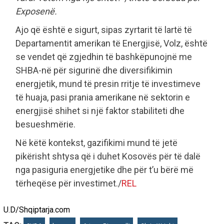
Exposenë.
Ajo që është e sigurt, sipas zyrtarit të lartë të
Departamentit amerikan të Energjisë, Volz, është
se vendet që zgjedhin të bashkëpunojnë me
SHBA-në për sigurinë dhe diversifikimin
energjetik, mund të presin rritje të investimeve
të huaja, pasi prania amerikane në sektorin e
energjisë shihet si një faktor stabiliteti dhe
besueshmërie.
Në këtë kontekst, gazifikimi mund të jetë
pikërisht shtysa që i duhet Kosovës për të dalë
nga pasiguria energjetike dhe për t’u bërë më
tërheqëse për investimet./
REL
U.D/Shqiptarja.com