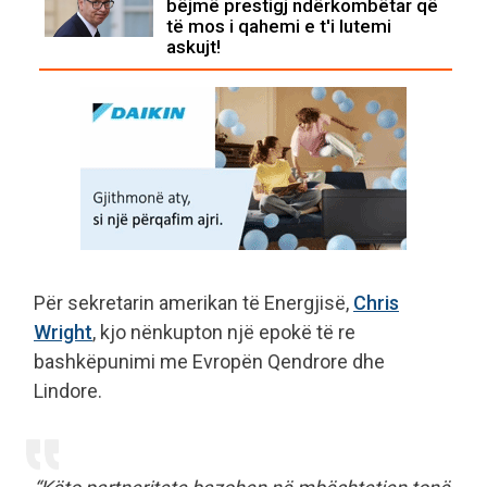
bëjmë prestigj ndërkombëtar që
të mos i qahemi e t'i lutemi
askujt!
Për sekretarin amerikan të Energjisë,
Chris
Wright
, kjo nënkupton një epokë të re
bashkëpunimi me Evropën Qendrore dhe
Lindore.