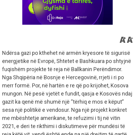
Ndërsa gazi po kthehet në armën kryesore të sigurisë
energjetike në Evropë, Shtetet e Bashkuara po shtyjnë
fuqishëm projekte të reja në Ballkanin Perëndimor.
Nga Shqipëria në Bosnje e Hercegovinë, rrjeti i ri po
merr formë. Por, në hartën e re që po krijohet, Kosova
mungon. Në pesë vjetët e fundit, qasja e Kosovës ndaj
gazit ka qenë më shumë një “tërhiq e mos e këput”
sesa një politikë e vendosur. Nga një projekt konkret
me mbështetje amerikane, te refuzimi i tij në vitin
2021, e deri te rikthimi i diskutimeve për mundësi të
reja këtë vit, vendi është ende pa një drejtim të qartë.