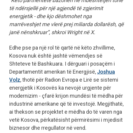
“Këto partneritete bazohen në mbështetjen tonë
të ndërsjellë për një agjendë të zgjerimit
energjetik - dhe kjo dëshmohet nga
marrëveshjet me vlerë prej miliarda dollarësh, që
janë nënshkruar”, shkroi Wright në X.
Edhe pse pa një rol të qartë në këto zhvillime,
Kosova nuk është jashtë vëmendjes së
Shteteve të Bashkuara. I dërguari i posaçëm i
Departamentit amerikan të Energjisë,
Joshua
Volz
, thotë për Radion Evropa e Lirë se sistemi
energjetik i Kosovës ka nevojë urgjente për
modernizim - çfarë krijon mundësi të mëdha për
industrinë amerikane që të investojë. Megjithatë,
ai thekson se projektet e mëdha do të varen nga
vetë Kosova, përkatësisht përmirësimi i mjedisit
biznesor dhe rregullator në vend.