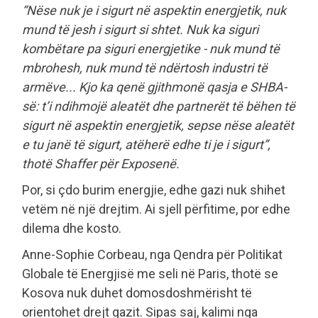
“Nëse nuk je i sigurt në aspektin energjetik, nuk
mund të jesh i sigurt si shtet. Nuk ka siguri
kombëtare pa siguri energjetike - nuk mund të
mbrohesh, nuk mund të ndërtosh industri të
armëve... Kjo ka qenë gjithmonë qasja e SHBA-
së: t’i ndihmojë aleatët dhe partnerët të bëhen të
sigurt në aspektin energjetik, sepse nëse aleatët
e tu janë të sigurt, atëherë edhe ti je i sigurt”,
thotë Shaffer për Exposenë.
Por, si çdo burim energjie, edhe gazi nuk shihet
vetëm në një drejtim. Ai sjell përfitime, por edhe
dilema dhe kosto.
Anne-Sophie Corbeau, nga Qendra për Politikat
Globale të Energjisë me seli në Paris, thotë se
Kosova nuk duhet domosdoshmërisht të
orientohet drejt gazit. Sipas saj, kalimi nga