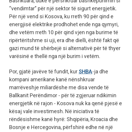
Bashkuara, duke e përshkruar bashkëpunimin si
“vendimtar” për një sektor të sigurt energjetik.
Për një vend si Kosova, ku rreth 90 për qind e
energjisë elektrike prodhohet ende nga qymyri,
dhe vetëm rreth 10 për qind vjen nga burime të
ripërtëritshme si uji, era dhe dielli, është fakt që
gazi mund të shërbejë si alternativë për të thyer
varësinë e thellë nga një burim i vetëm.
Por, gjatë javëve të fundit, kur
SHBA
-ja dhe
kompani amerikane kanë nënshkruar
marrëveshje miliardëshe me disa vende të
Ballkanit Perëndimor - për të zgjeruar ndikimin
energjetik në rajon - Kosova nuk ka qenë pjesë e
kësaj vale investimesh. Në iniciativa të
rëndësishme kanë hyrë: Shqipëria, Kroacia dhe
Bosnje e Hercegovina, përfshirë edhe në një