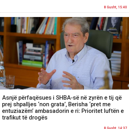
8 Gusht, 15:40
Asnjë përfaqësues i SHBA-së në zyrën e tij që
prej shpalljes ‘non grata’, Berisha ‘pret me
entuziazëm’ ambasadorin e ri: Prioritet luftën e
trafikut të drogës
8 Gusht, 14:37