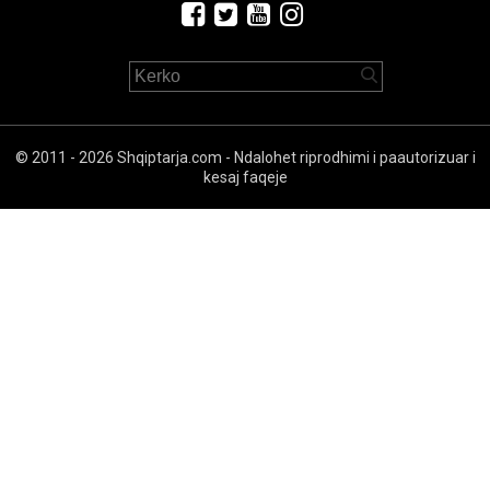
© 2011 - 2026 Shqiptarja.com - Ndalohet riprodhimi i paautorizuar i
kesaj faqeje