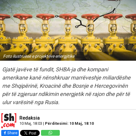
Foto ilustruese e projekteve energjitike
Gjatë javëve të fundit, SHBA-ja dhe kompani
amerikane kanë nënshkruar marrëveshje miliardëshe
me Shqipërinë, Kroacinë dhe Bosnje e Hercegovinën
për të zgjeruar ndikimin energjetik në rajon dhe për të
ulur varësinë nga Rusia.
Redaksia
10 Maj, 18:03 |
Përditesimi: 10 Maj, 18:10
Share