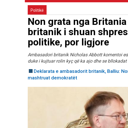
Politikë
Non grata nga Britania
britanik i shuan shpre
politike, por ligjore
Ambasadori britanik Nicholas Abbott komentoi edh
duke i kujtuar rolin kyç që ka ajo dhe se bllokada
Deklarata e ambasadorit britanik, Balliu: Non
mashtruat demokratët