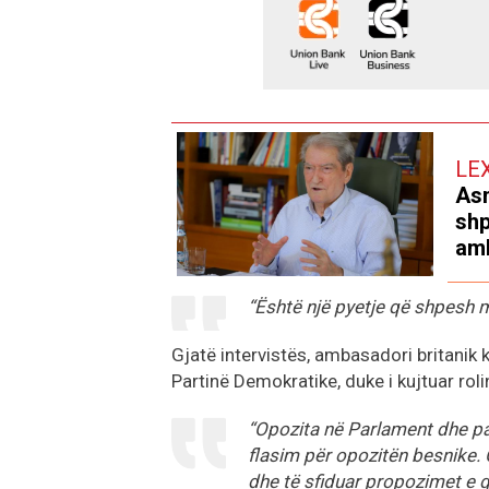
LE
Asn
shp
amb
“Është një pyetje që shpesh më
Gjatë intervistës, ambasadori britanik
Partinë Demokratike, duke i kujtuar rol
“Opozita në Parlament dhe part
flasim për opozitën besnike. Op
dhe të sfiduar propozimet e 