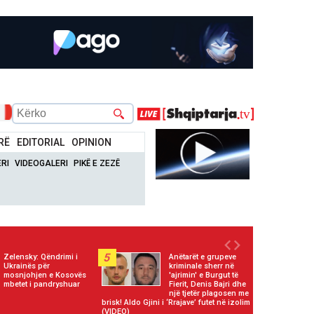
RË
EDITORIAL
OPINION
RI
VIDEOGALERI
PIKË E ZEZË
5
Zelensky: Qëndrimi i
Anëtarët e grupeve
Ukrainës për
kriminale sherr në
mosnjohjen e Kosovës
'ajrimin' e Burgut të
mbetet i pandryshuar
Fierit, Denis Bajri dhe
një tjetër plagosen me
brisk! Aldo Gjini i ‘Rrajave’ futet në izolim
(VIDEO)