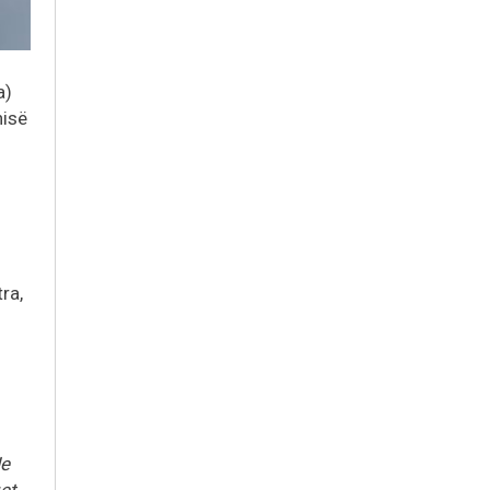
a)
nisë
ra,
Je