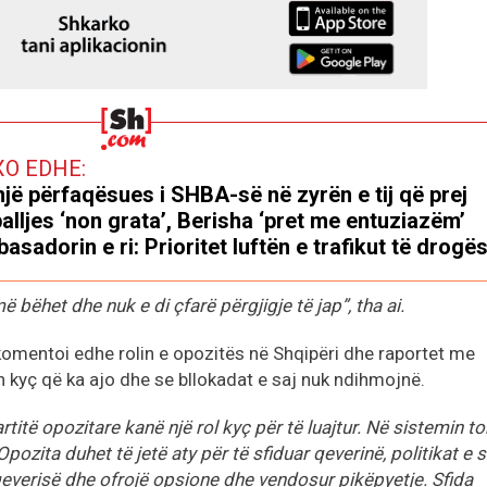
XO EDHE:
jë përfaqësues i SHBA-së në zyrën e tij që prej
alljes ‘non grata’, Berisha ‘pret me entuziazëm’
asadorin e ri: Prioritet luftën e trafikut të drogë
 bëhet dhe nuk e di çfarë përgjigje të jap”, tha ai.
 komentoi edhe rolin e opozitës në Shqipëri dhe raportet me
in kyç që ka ajo dhe se bllokadat e saj nuk ndihmojnë.
itë opozitare kanë një rol kyç për të luajtur. Në sistemin t
ozita duhet të jetë aty për të sfiduar qeverinë, politikat e s
qeverisë dhe ofrojë opsione dhe vendosur pikëpyetje. Sfida