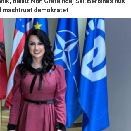
nik, Balliu: Non Grata ndaj Sali Berishës nuk
Boll mashtruat demokratët