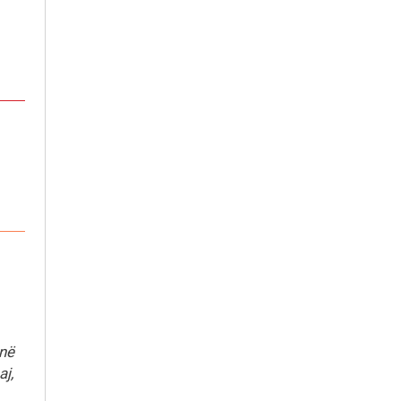
s
onë
aj,