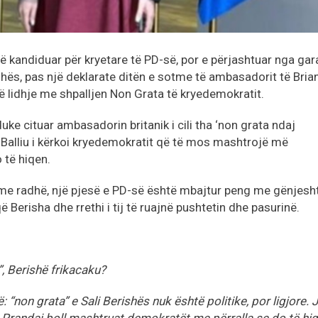
 të kandiduar për kryetare të PD-së, por e përjashtuar nga gar
shës, pas një deklarate ditën e sotme të ambasadorit të Bria
ë lidhje me shpalljen Non Grata të kryedemokratit.
uke cituar ambasadorin britanik i cili tha ‘non grata ndaj
’, Balliu i kërkoi kryedemokratit që të mos mashtrojë më
 të hiqen.
e me radhë, një pjesë e PD-së është mbajtur peng me gënjesht
erisha dhe rrethi i tij të ruajnë pushtetin dhe pasurinë.
, Berishë frikacaku?
: “non grata” e Sali Berishës nuk është politike, por ligjore. 