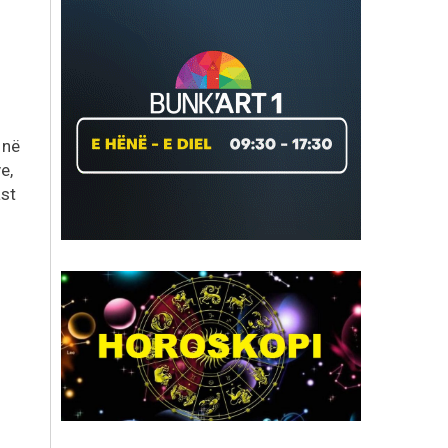
 në
e,
ast