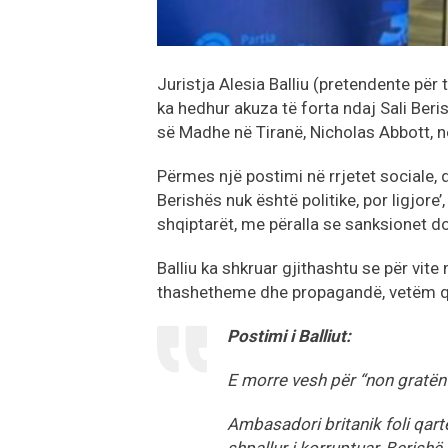
Juristja Alesia Balliu (pretendente për
ka hedhur akuza të forta ndaj Sali Beri
së Madhe në Tiranë, Nicholas Abbott, n
Përmes një postimi në rrjetet sociale, d
Berishës nuk është politike, por ligjore
shqiptarët, me përalla se sanksionet do
Balliu ka shkruar gjithashtu se për vit
thashetheme dhe propagandë, vetëm që B
Postimi i Balliut:
E morre vesh për “non gratën”
Ambasadori britanik foli qartë