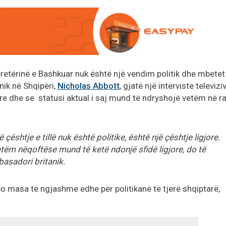
etërinë e Bashkuar nuk është një vendim politik dhe mbetet
nik në Shqipëri,
Nicholas Abbott
, gjatë një interviste televiziv
ore dhe se statusi aktual i saj mund të ndryshojë vetëm në r
çështje e tillë nuk është politike, është një çështje ligjore.
tëm nëqoftëse mund të ketë ndonjë sfidë ligjore, do të
mbasadori britanik.
po masa të ngjashme edhe për politikanë të tjerë shqiptarë,