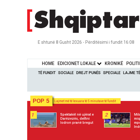
E shtunë 8 Gusht 2026 - Përditësimi i fundit 16:08
HOME
EDICIONET LOKALE
KRONIKË
POLIT
TË FUNDIT
SOCIALE
DREJT PUNËS
SPECIALE
LAJME T
POP 5
Lajmet më të lexuara të 5 minutave të fundit
1
2
Spektakël në ujërat e
Mil
Darëzezës, delfini
miq
lodron pranë bregut
mpo
Ind