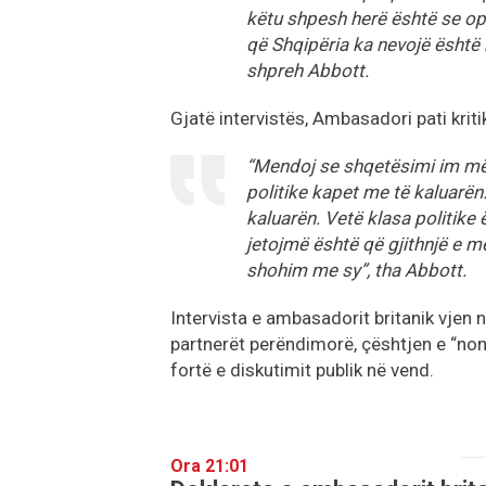
këtu shpesh herë është se opo
që Shqipëria ka nevojë është 
shpreh Abbott.
Gjatë intervistës, Ambasadori pati krit
“Mendoj se shqetësimi im më 
politike kapet me të kaluarën
kaluarën. Vetë klasa politike 
jetojmë është që gjithnjë e m
shohim me sy”, tha Abbott.
Intervista e ambasadorit britanik vjen 
partnerët perëndimorë, çështjen e “non
fortë e diskutimit publik në vend.
Ora 21:01