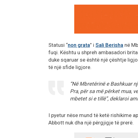
Statusi “
non grata
” i
Sali Berisha
në Mbr
fuqi. Kështu u shpreh ambasadori brita
duke sqaruar se është një çështje ligj
të një sfide ligjore.
“Në Mbretërinë e Bashkuar një 
Pra, për sa më përket mua, ve
mbetet si e tillë”, deklaroi a
I pyetur nëse mund të ketë rishikime a
Abbott nuk dha një përgjigje të prerë.