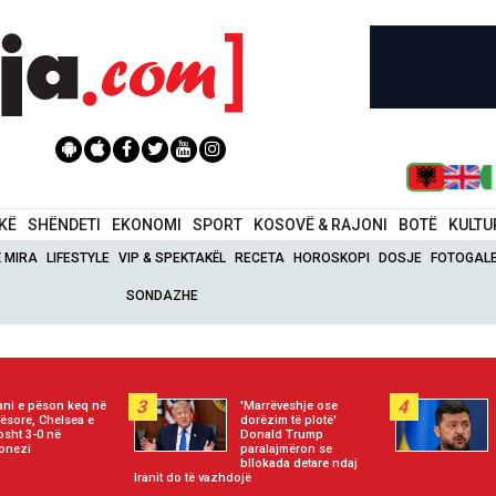
IKË
SHËNDETI
EKONOMI
SPORT
KOSOVË & RAJONI
BOTË
KULTU
Ë MIRA
LIFESTYLE
VIP & SPEKTAKËL
RECETA
HOROSKOPI
DOSJE
FOTOGALE
SONDAZHE
3
4
ani e pëson keq në
'Marrëveshje ose
ësore, Chelsea e
dorëzim të plotë'
sht 3-0 në
Donald Trump
onezi
paralajmëron se
bllokada detare ndaj
Iranit do të vazhdojë