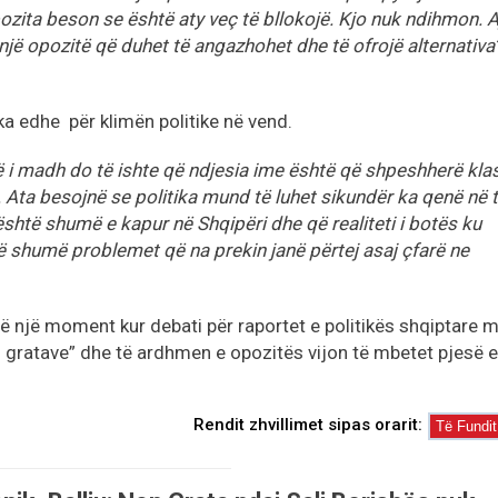
zita beson se është aty veç të bllokojë. Kjo nuk ndihmon. A
një opozitë që duhet të angazhohet dhe të ofrojë alternativa”
ika edhe për klimën politike në vend.
i madh do të ishte që ndjesia ime është që shpeshherë kla
. Ata besojnë se politika mund të luhet sikundër ka qenë në 
është shumë e kapur në Shqipëri dhe që realiteti i botës ku
ë shumë problemet që na prekin janë përtej asaj çfarë ne
në një moment kur debati për raportet e politikës shqiptare 
 gratave” dhe të ardhmen e opozitës vijon të mbetet pjesë e
Rendit zhvillimet sipas orarit: