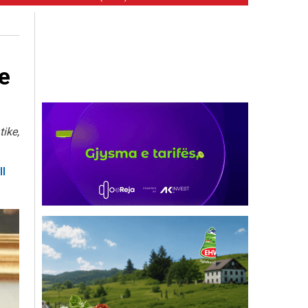
e
ike,
ll