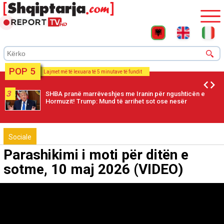
POP 5
Lajmet më të lexuara të 5 minutave të fundit
3
SHBA pranë marrëveshjes me Iranin për ngushticën e
Hormuzit! Trump: Mund të arrihet sot ose nesër
Sociale
Parashikimi i moti për ditën e
sotme, 10 maj 2026 (VIDEO)