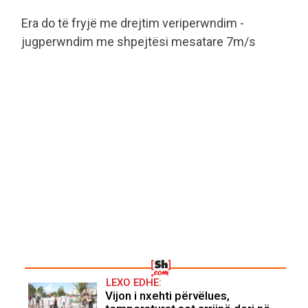
Era do të fryjë me drejtim veriperwndim -
jugperwndim me shpejtësi mesatare 7m/s
LEXO EDHE:
Vijon i nxehti përvëlues,