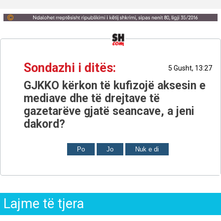
Sondazhi i ditës:
5 Gusht, 13:27
GJKKO kërkon të kufizojë aksesin e
mediave dhe të drejtave të
gazetarëve gjatë seancave, a jeni
dakord?
Po
Jo
Nuk e di
Lajme të tjera