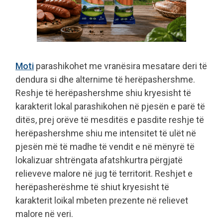
Moti
parashikohet me vranësira mesatare deri të
dendura si dhe alternime të herëpashershme.
Reshje të herëpashershme shiu kryesisht të
karakterit lokal parashikohen në pjesën e parë të
ditës, prej orëve të mesditës e pasdite reshje të
herëpashershme shiu me intensitet të ulët në
pjesën më të madhe të vendit e në mënyrë të
lokalizuar shtrëngata afatshkurtra përgjatë
relieveve malore në jug të territorit. Reshjet e
herëpasherëshme të shiut kryesisht të
karakterit loikal mbeten prezente në relievet
malore në veri.