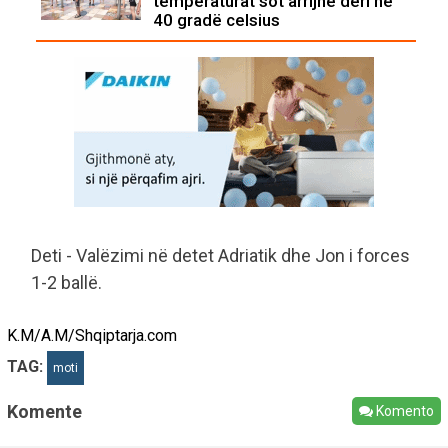
temperaturat sot arrijnë deri në
40 gradë celsius
Deti - Valëzimi në detet Adriatik dhe Jon i forces
1-2 ballë.
K.M/A.M/Shqiptarja.com
TAG:
moti
Komente
Komento