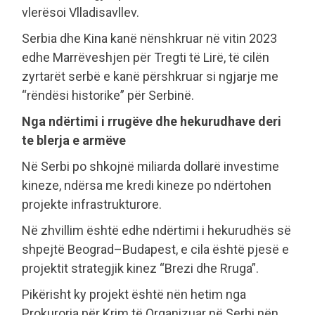
vlerësoi Vlladisavllev.
Serbia dhe Kina kanë nënshkruar në vitin 2023
edhe Marrëveshjen për Tregti të Lirë, të cilën
zyrtarët serbë e kanë përshkruar si ngjarje me
“rëndësi historike” për Serbinë.
Nga ndërtimi i rrugëve dhe hekurudhave deri
te blerja e armëve
Në Serbi po shkojnë miliarda dollarë investime
kineze, ndërsa me kredi kineze po ndërtohen
projekte infrastrukturore.
Në zhvillim është edhe ndërtimi i hekurudhës së
shpejtë Beograd–Budapest, e cila është pjesë e
projektit strategjik kinez “Brezi dhe Rruga”.
Pikërisht ky projekt është nën hetim nga
Prokuroria për Krim të Organizuar në Serbi nën