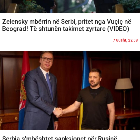
Zelensky mbërrin në Serbi, pritet nga Vuçiç në
Beograd! Të shtunën takimet zyrtare (VIDEO)
7 Gusht, 22:58
Serbia s'mbështet sanksionet për Rusinë,