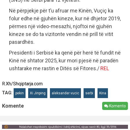
Në përpjekje për t’u afruar me Kinën, Vuçiç ka
folur edhe në gjuhën kineze, kur në dhjetor 2019,
përmes një video-mesazhi, njoftoi në gjuhën
kineze se do ta vizitonte vendin në prill të vitit
pasardhës.
Presidenti i Serbisë ka qenë për herë të fundit në
Kinë në shtator 2025, kur mori pjesë në paradën
ushtarake me rastin e Ditës së Fitores./
REL
R.Xh/Shqiptarja.com
TAG:
pekin
Xi Jinping
aleksander vucic
serbi
Kina
Komente
Komento