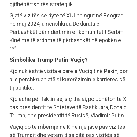
gjithëpërfshirës strategjik.
Gjatë vizitës së dytë të Xi Jinpingut në Beograd
në maj 2024, u nënshkrua Deklarata e
Përbashkët për ndërtimin e “komunitetit Serbi–
Kinë me të ardhme të përbashkët në epokën e
re”.
Simbolika Trump-Putin-Vuçiç?
Kjo nuk është vizita e parë e Vuçiqit në Pekin, por
ai e përshkruan atë si kurorëzimin e karrierës së
tij politike.
Kjo edhe për faktin se, siç tha ai, po udhëton te Xi
pas presidentit të Shteteve të Bashkuara, Donald
Trump, dhe presidentit të Rusisë, Vladimir Putin.
Vuçiq do të mbërrijë në Kinë një javë pas vizitës
së Trumpit dhe vetëm disa ditë pas vizitës së