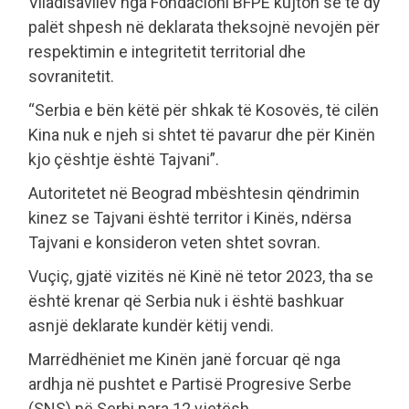
Vlladisavllev nga Fondacioni BFPE kujton se të dy
palët shpesh në deklarata theksojnë nevojën për
respektimin e integritetit territorial dhe
sovranitetit.
“Serbia e bën këtë për shkak të Kosovës, të cilën
Kina nuk e njeh si shtet të pavarur dhe për Kinën
kjo çështje është Tajvani”.
Autoritetet në Beograd mbështesin qëndrimin
kinez se Tajvani është territor i Kinës, ndërsa
Tajvani e konsideron veten shtet sovran.
Vuçiç, gjatë vizitës në Kinë në tetor 2023, tha se
është krenar që Serbia nuk i është bashkuar
asnjë deklarate kundër këtij vendi.
Marrëdhëniet me Kinën janë forcuar që nga
ardhja në pushtet e Partisë Progresive Serbe
(SNS) në Serbi para 12 vjetësh.