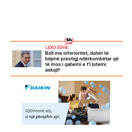
LEXO EDHE:
Boll me inferioritet, duhet të
bëjmë prestigj ndërkombëtar që
të mos i qahemi e t'i lutemi
askujt!