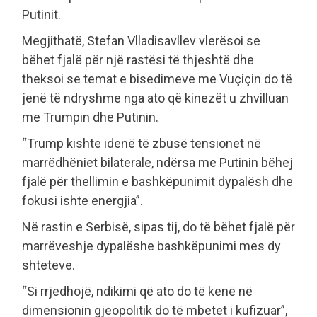
Putinit.
Megjithatë, Stefan Vlladisavllev vlerësoi se
bëhet fjalë për një rastësi të thjeshtë dhe
theksoi se temat e bisedimeve me Vuçiçin do të
jenë të ndryshme nga ato që kinezët u zhvilluan
me Trumpin dhe Putinin.
“Trump kishte idenë të zbusë tensionet në
marrëdhëniet bilaterale, ndërsa me Putinin bëhej
fjalë për thellimin e bashkëpunimit dypalësh dhe
fokusi ishte energjia”.
Në rastin e Serbisë, sipas tij, do të bëhet fjalë për
marrëveshje dypalëshe bashkëpunimi mes dy
shteteve.
“Si rrjedhojë, ndikimi që ato do të kenë në
dimensionin gjeopolitik do të mbetet i kufizuar”,