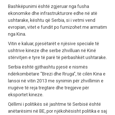
Bashkëpunimi është zgjeruar nga fusha
ekonomike dhe infrastrukturore edhe në atë
ushtarake, kështu që Serbia, si i vetmi vend
evropian, vitet e fundit po furnizohet me armatim
nga Kina.
Vitin e kaluar, pjesëtarët e njësive speciale të
ushtrive kineze dhe serbe zhvilluan në Kinë
stërvitjen e tyre të parë të përbashkët ushtarake.
Serbia është gjithashtu pjesë e nismës
ndërkombëtare “Brezi dhe Rruga”, të cilën Kina e
lansoi në vitin 2013 me synimin për zhvillimin e
rrugëve të reja tregtare dhe tregjeve për
eksportet kineze.
Qëllimi i politikës së jashtme të Serbisë është
anëtarësimi në BE, por njëkohësisht politika e saj