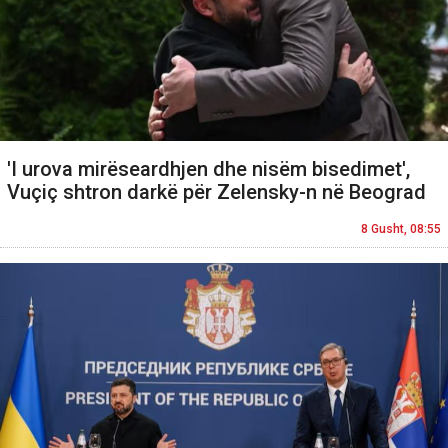
'I urova mirëseardhjen dhe nisëm bisedimet',
Vuçiç shtron darkë për Zelensky-n në Beograd
8 Gusht, 08:55