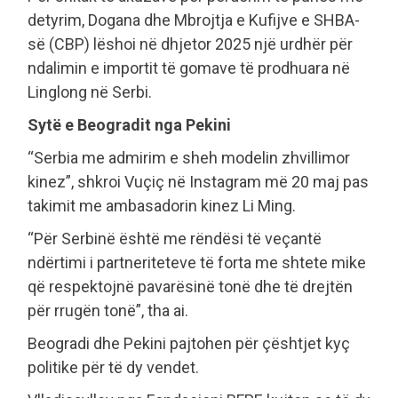
detyrim, Dogana dhe Mbrojtja e Kufijve e SHBA-
së (CBP) lëshoi në dhjetor 2025 një urdhër për
ndalimin e importit të gomave të prodhuara në
Linglong në Serbi.
Sytë e Beogradit nga Pekini
“Serbia me admirim e sheh modelin zhvillimor
kinez”, shkroi Vuçiç në Instagram më 20 maj pas
takimit me ambasadorin kinez Li Ming.
“Për Serbinë është me rëndësi të veçantë
ndërtimi i partneriteteve të forta me shtete mike
që respektojnë pavarësinë tonë dhe të drejtën
për rrugën tonë”, tha ai.
Beogradi dhe Pekini pajtohen për çështjet kyç
politike për të dy vendet.