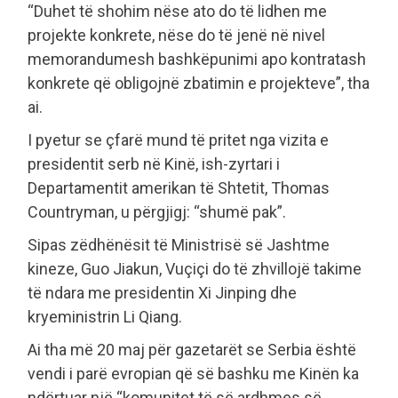
“Duhet të shohim nëse ato do të lidhen me
projekte konkrete, nëse do të jenë në nivel
memorandumesh bashkëpunimi apo kontratash
konkrete që obligojnë zbatimin e projekteve”, tha
ai.
I pyetur se çfarë mund të pritet nga vizita e
presidentit serb në Kinë, ish-zyrtari i
Departamentit amerikan të Shtetit, Thomas
Countryman, u përgjigj: “shumë pak”.
Sipas zëdhënësit të Ministrisë së Jashtme
kineze, Guo Jiakun, Vuçiçi do të zhvillojë takime
të ndara me presidentin Xi Jinping dhe
kryeministrin Li Qiang.
Ai tha më 20 maj për gazetarët se Serbia është
vendi i parë evropian që së bashku me Kinën ka
ndërtuar një “komunitet të së ardhmes së