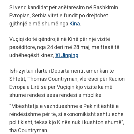
Si vend kandidat për anëtarësim në Bashkimin
Evropian, Serbia vitet e fundit po drejtohet
gjithnjë e më shumë nga
Kina
.
Vuçiqi do të qëndrojë në Kinë për një vizitë
pesëditore, nga 24 deri më 28 maj, me ftesë të
udhëheqësit kinez,
Xi Jinping
.
Ish-zyrtari i lartë i Departamentit amerikan të
Shtetit, Thomas Countryman, vlerësoi për Radion
Evropa e Lirë se për Vuçiqin kjo vizitë ka më
shumë rëndësi sesa rëndësi simbolike.
“Mbështetja e vazhdueshme e Pekinit është e
rëndësishme për të, si ekonomikisht ashtu edhe
politikisht, teksa kjo Kinës nuk i kushton shumë”,
tha Countryman.