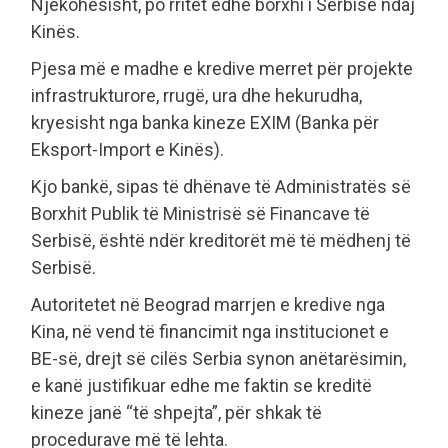
Njëkohësisht, po rritet edhe borxhi i Serbisë ndaj
Kinës.
Pjesa më e madhe e kredive merret për projekte
infrastrukturore, rrugë, ura dhe hekurudha,
kryesisht nga banka kineze EXIM (Banka për
Eksport-Import e Kinës).
Kjo bankë, sipas të dhënave të Administratës së
Borxhit Publik të Ministrisë së Financave të
Serbisë, është ndër kreditorët më të mëdhenj të
Serbisë.
Autoritetet në Beograd marrjen e kredive nga
Kina, në vend të financimit nga institucionet e
BE-së, drejt së cilës Serbia synon anëtarësimin,
e kanë justifikuar edhe me faktin se kreditë
kineze janë “të shpejta”, për shkak të
procedurave më të lehta.