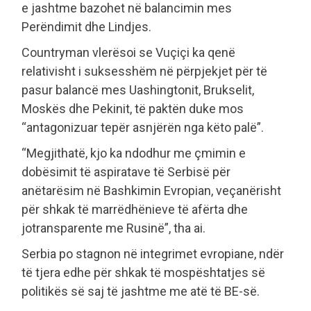
e jashtme bazohet në balancimin mes
Perëndimit dhe Lindjes.
Countryman vlerësoi se Vuçiçi ka qenë
relativisht i suksesshëm në përpjekjet për të
pasur balancë mes Uashingtonit, Brukselit,
Moskës dhe Pekinit, të paktën duke mos
“antagonizuar tepër asnjërën nga këto palë”.
“Megjithatë, kjo ka ndodhur me çmimin e
dobësimit të aspiratave të Serbisë për
anëtarësim në Bashkimin Evropian, veçanërisht
për shkak të marrëdhënieve të afërta dhe
jotransparente me Rusinë”, tha ai.
Serbia po stagnon në integrimet evropiane, ndër
të tjera edhe për shkak të mospështatjes së
politikës së saj të jashtme me atë të BE-së.