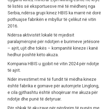
të listës së eksportuesve më të mëdhenj nga
Serbia, ndërsa grupi kinez HBIS ka marrë në dorë
pothuajse fabrikën e mbyllur të çelikut në vitin
2016.
Ndërsa aktivistët lokalë të mjedisit
paralajmërojnë për ndotjen e burimeve jetësore
– ajrit, ujit dhe tokës – kompanitë kineze i kanë
hedhur poshtë këto akuza.
Kompania HBIS u gjobit në vitin 2024 për ndotje
të ajrit.
Ndër investimet më të fundit të mëdha kineze
është fabrika e gomave për automjete Linglong,
e cila gjithashtu është shoqëruar me akuza për
ndotje dhe punë të detyruar.
Për shkak të akuzave për përdorim të punës me