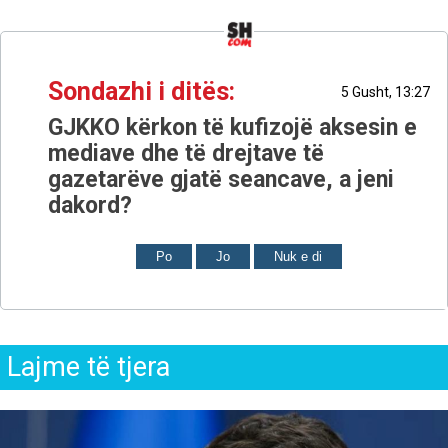
Sondazhi i ditës:
5 Gusht, 13:27
GJKKO kërkon të kufizojë aksesin e
mediave dhe të drejtave të
gazetarëve gjatë seancave, a jeni
dakord?
Po
Jo
Nuk e di
Lajme të tjera