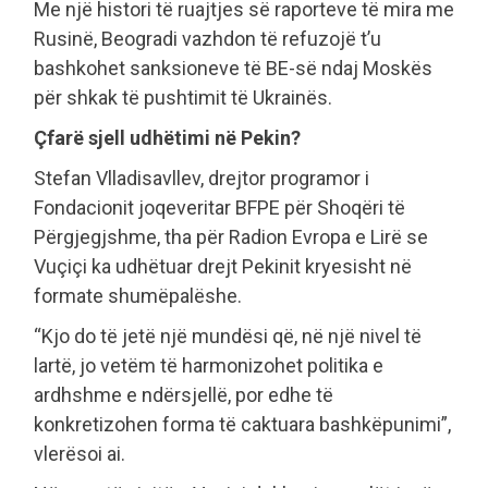
Me një histori të ruajtjes së raporteve të mira me
Rusinë, Beogradi vazhdon të refuzojë t’u
bashkohet sanksioneve të BE-së ndaj Moskës
për shkak të pushtimit të Ukrainës.
Çfarë sjell udhëtimi në Pekin?
Stefan Vlladisavllev, drejtor programor i
Fondacionit joqeveritar BFPE për Shoqëri të
Përgjegjshme, tha për Radion Evropa e Lirë se
Vuçiçi ka udhëtuar drejt Pekinit kryesisht në
formate shumëpalëshe.
“Kjo do të jetë një mundësi që, në një nivel të
lartë, jo vetëm të harmonizohet politika e
ardhshme e ndërsjellë, por edhe të
konkretizohen forma të caktuara bashkëpunimi”,
vlerësoi ai.