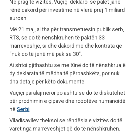
Në prag të vizitës, Vuçiçi deklaroi se palët janë
rënë dakord për investime në vlerë prej 1 miliard
eurosh.
Më 21 maj, ai tha për transmetuesin publik serb,
RTS, se do të nënshkruhen të paktën 33
marrëveshje, si dhe dakordime dhe kontrata që
“nuk do të jenë më pak se 30”.
Ai shtoi gjithashtu se me Xinë do të nënshkruajë
dy deklarata të mëdha të përbashkëta, por nuk
dha detaje për këto dokumente.
Vuçiçi paralajmëroi po ashtu se do të diskutohet
për prodhimin e çipave dhe robotëve humanoidë
në
Serbi
.
Vlladisavllev theksoi se rëndësia e vizitës do të
varet nga marrëveshjet që do të nënshkruhen.