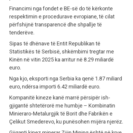
Financimi nga fondet e BE-së do të kërkonte
respektimin e procedurave evropiane, të cilat
përfshijnë transparencë dhe shpallje të
tenderëve.
Sipas të dhënave të Entit Republikan të
Statistikës të Serbisë, shkëmbimi tregtar me
Kinën në vitin 2025 ka arritur në 8.29 miliardë
euro.
Nga kjo, eksporti nga Serbia ka qenë 1.87 miliard
euro, ndërsa importi 6.42 miliardë euro.
Kompanitë kineze kanë marrë përsipër ish-
gjigantë shtetërorë me humbje – Kombinatin
Minieraro-Metalurgjik të Borit dhe Fabrikën e
Çelikut Smederevo, ku punësohen mijëra njerëz.
Gjiganti kinez minerar Zijin Mining është në krye