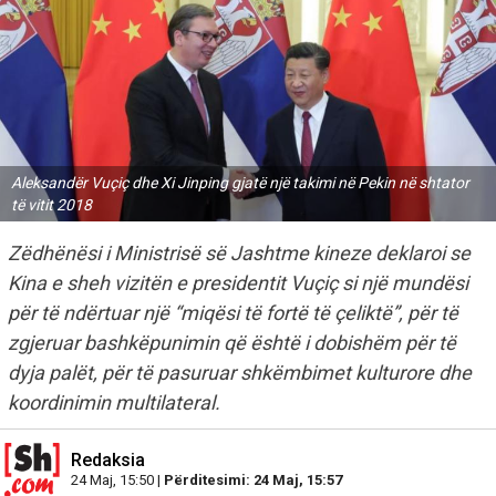
Aleksandër Vuçiç dhe Xi Jinping gjatë një takimi në Pekin në shtator
të vitit 2018
Zëdhënësi i Ministrisë së Jashtme kineze deklaroi se
Kina e sheh vizitën e presidentit Vuçiç si një mundësi
për të ndërtuar një “miqësi të fortë të çeliktë”, për të
zgjeruar bashkëpunimin që është i dobishëm për të
dyja palët, për të pasuruar shkëmbimet kulturore dhe
koordinimin multilateral.
Redaksia
24 Maj, 15:50 |
Përditesimi: 24 Maj, 15:57