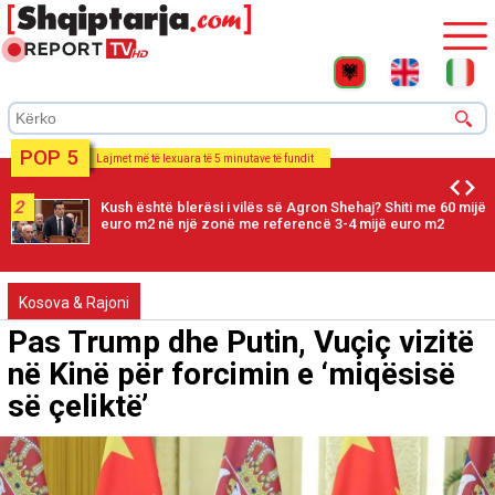
POP 5
Lajmet më të lexuara të 5 minutave të fundit
2
Kush është blerësi i vilës së Agron Shehaj? Shiti me 60 mijë
euro m2 në një zonë me referencë 3-4 mijë euro m2
Kosova & Rajoni
Pas Trump dhe Putin, Vuçiç vizitë
në Kinë për forcimin e ‘miqësisë
së çeliktë’