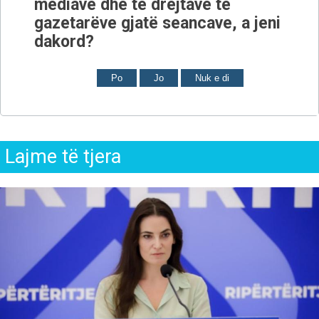
mediave dhe të drejtave të
gazetarëve gjatë seancave, a jeni
dakord?
Po
Jo
Nuk e di
Lajme të tjera