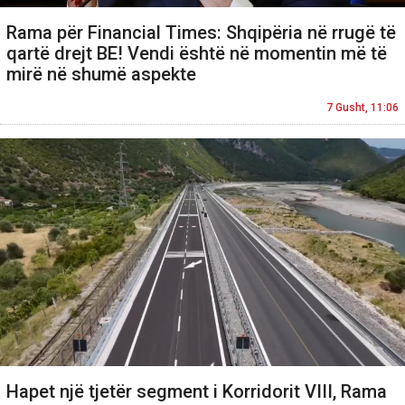
Rama për Financial Times: Shqipëria në rrugë të
qartë drejt BE! Vendi është në momentin më të
mirë në shumë aspekte
7 Gusht, 11:06
Hapet një tjetër segment i Korridorit VIII, Rama