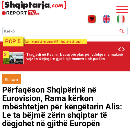
POP 5
Lajmet më të lexuara të 5 minutave të fundit
2
Tragjedi në Ksamil, babai përplas për vdekje me makinë
vajzën 4-vjeçare gjatë një manovre në parkim
Kultura
Përfaqëson Shqipërinë në
Eurovision, Rama kërkon
mbështetjen për këngëtarin Alis:
Le ta bëjmë zërin shqiptar të
dëgjohet në gjithë Europën