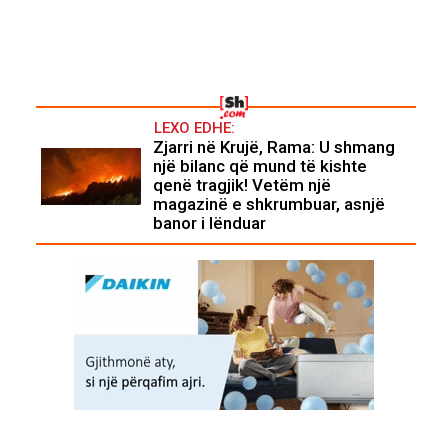
LEXO EDHE:
Zjarri në Krujë, Rama: U shmang
një bilanc që mund të kishte
qenë tragjik! Vetëm një
magazinë e shkrumbuar, asnjë
banor i lënduar