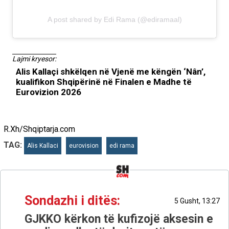
A post shared by Edi Rama (@ediramaal)
Lajmi kryesor:
Alis Kallaçi shkëlqen në Vjenë me këngën ‘Nân’,
kualifikon Shqipërinë në Finalen e Madhe të
Eurovizion 2026
R.Xh/Shqiptarja.com
TAG:
Alis Kallaci
eurovision
edi rama
Sondazhi i ditës:
5 Gusht, 13:27
GJKKO kërkon të kufizojë aksesin e