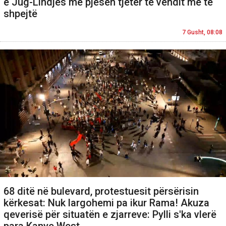
e Jug-Lindjes me pjesën tjetër të vendit më të
shpejtë
7 Gusht, 08:08
68 ditë në bulevard, protestuesit përsërisin
kërkesat: Nuk largohemi pa ikur Rama! Akuza
qeverisë për situatën e zjarreve: Pylli s'ka vlerë
para Kanye West