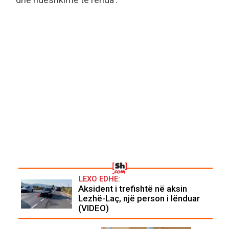
LEXO EDHE:
Aksident i trefishtë në aksin
Lezhë-Laç, një person i lënduar
(VIDEO)