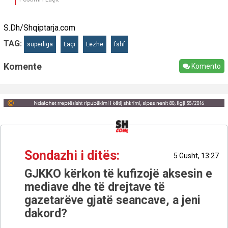
S.Dh/Shqiptarja.com
TAG:
superliga
Laçi
Lezhe
fshf
Komente
Komento
Sondazhi i ditës:
5 Gusht, 13:27
GJKKO kërkon të kufizojë aksesin e
mediave dhe të drejtave të
gazetarëve gjatë seancave, a jeni
dakord?