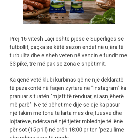
Prej 16 vitesh Laçi është pjesë e Superligës së
futbollit, paçka se këtë sezon endet në ujëra të
turbullta dhe e sheh veten në vendin e fundit me
33 pikë, tre më pak se zona e shpëtimit.
Ka qenë vetë klubi kurbinas që në një deklaratë
të pazakontë në faqen zyrtare në "Instagram" ka
pranuar situatën "mjaft të rënduar, si asnjëherë
më parë". Në të bëhet me dije se dje ka pasur
një takim me tone të larta mes drejtuesve dhe
lojtarëve, ndërsa në një tjetër mbledhje të lënë
për sot (15 prill) në orën 18:00 priten 'pezullime
dhe ndëshkime të rënda'.