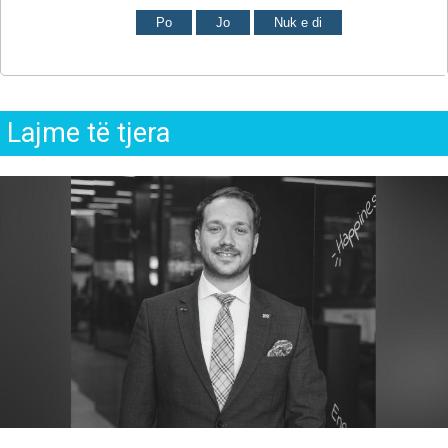
Po
Jo
Nuk e di
Lajme të tjera