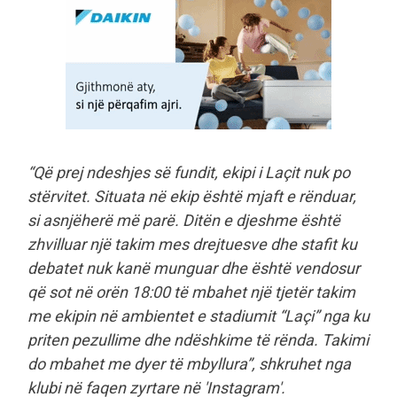
“Që prej ndeshjes së fundit, ekipi i Laçit nuk po
stërvitet. Situata në ekip është mjaft e rënduar,
si asnjëherë më parë. Ditën e djeshme është
zhvilluar një takim mes drejtuesve dhe stafit ku
debatet nuk kanë munguar dhe është vendosur
që sot në orën 18:00 të mbahet një tjetër takim
me ekipin në ambientet e stadiumit “Laçi” nga ku
priten pezullime dhe ndëshkime të rënda. Takimi
do mbahet me dyer të mbyllura”, shkruhet nga
klubi në faqen zyrtare në 'Instagram'.