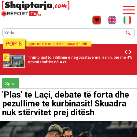
POP 5
Lajmet më të lexuara të 5 minutave të fundit
2
Trump njoftoi rifillimin e negociatave me Iranin, bie me 4%
çmimi i naftës në Azi
Sport
'Plas' te Laçi, debate të forta dhe
pezullime te kurbinasit! Skuadra
nuk stërvitet prej ditësh