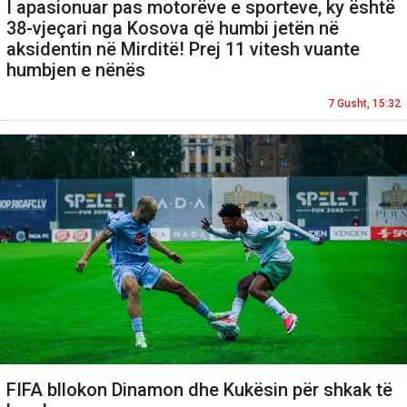
I apasionuar pas motorëve e sporteve, ky është
38-vjeçari nga Kosova që humbi jetën në
aksidentin në Mirditë! Prej 11 vitesh vuante
humbjen e nënës
7 Gusht, 15:32
FIFA bllokon Dinamon dhe Kukësin për shkak të