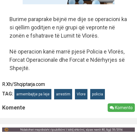
Burime paraprake bëjnë me dije se operacioni ka
si qëllim goditjen e një grupi që vepronte në
zonën e fshatrave të Lumit të Vlorës.
Në operacion kanë marrë pjesë Policia e Vlorës,
Forcat Operacionale dhe Forcat e Ndërhyrjes së
Shpejtë.
R.Xh/Shqiptarja.com
TAG:
armembajtje pa leje
arrestim
Vlore
policia
Komente
Komento