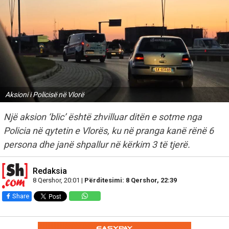
Aksioni i Policisë në Vlorë
Një aksion ‘blic’ është zhvilluar ditën e sotme nga
Policia në qytetin e Vlorës, ku në pranga kanë rënë 6
persona dhe janë shpallur në kërkim 3 të tjerë.
Redaksia
8 Qershor, 20:01 |
Përditesimi: 8 Qershor, 22:39
Share