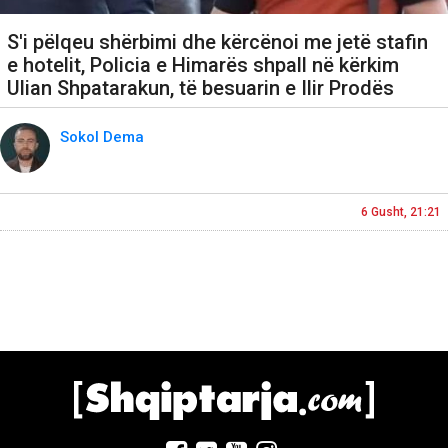
S'i pëlqeu shërbimi dhe kërcënoi me jetë stafin
e hotelit, Policia e Himarës shpall në kërkim
Ulian Shpatarakun, të besuarin e Ilir Prodës
Sokol Dema
6 Gusht, 21:21