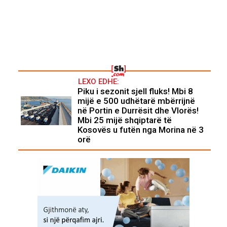
LEXO EDHE:
Piku i sezonit sjell fluks! Mbi 8
mijë e 500 udhëtarë mbërrijnë
në Portin e Durrësit dhe Vlorës!
Mbi 25 mijë shqiptarë të
Kosovës u futën nga Morina në 3
orë