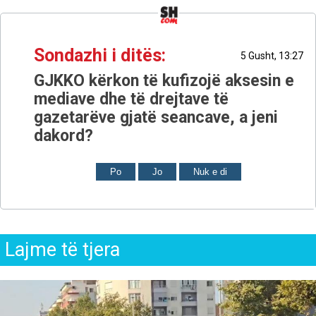
Sondazhi i ditës:
5 Gusht, 13:27
GJKKO kërkon të kufizojë aksesin e
mediave dhe të drejtave të
gazetarëve gjatë seancave, a jeni
dakord?
Po
Jo
Nuk e di
Lajme të tjera