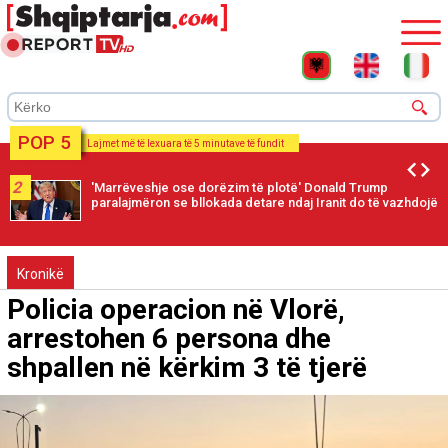
POP 5
Lajmet më të lexuara të 5 minutave të fundit
2
'Marrëveshje ose dorëzim të plotë' Donald Trump
paralajmëron se bllokada detare ndaj Iranit do të vazhdojë
Kronikë
Policia operacion në Vlorë,
arrestohen 6 persona dhe
shpallen në kërkim 3 të tjerë