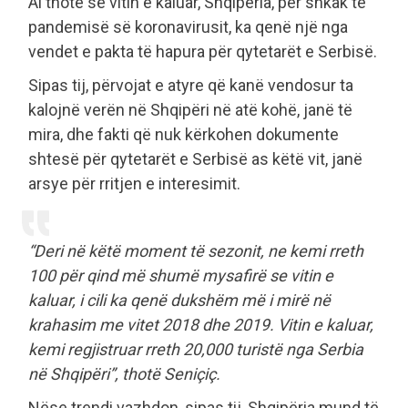
Ai thotë se vitin e kaluar, Shqipëria, për shkak të
pandemisë së koronavirusit, ka qenë një nga
vendet e pakta të hapura për qytetarët e Serbisë.
Sipas tij, përvojat e atyre që kanë vendosur ta
kalojnë verën në Shqipëri në atë kohë, janë të
mira, dhe fakti që nuk kërkohen dokumente
shtesë për qytetarët e Serbisë as këtë vit, janë
arsye për rritjen e interesimit.
“Deri në këtë moment të sezonit, ne kemi rreth
100 për qind më shumë mysafirë se vitin e
kaluar, i cili ka qenë dukshëm më i mirë në
krahasim me vitet 2018 dhe 2019. Vitin e kaluar,
kemi regjistruar rreth 20,000 turistë nga Serbia
në Shqipëri”, thotë Seniçiç.
Nëse trendi vazhdon, sipas tij, Shqipëria mund të