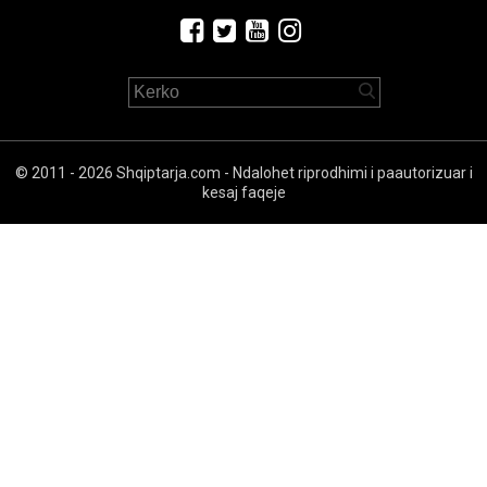
© 2011 - 2026 Shqiptarja.com - Ndalohet riprodhimi i paautorizuar i
kesaj faqeje