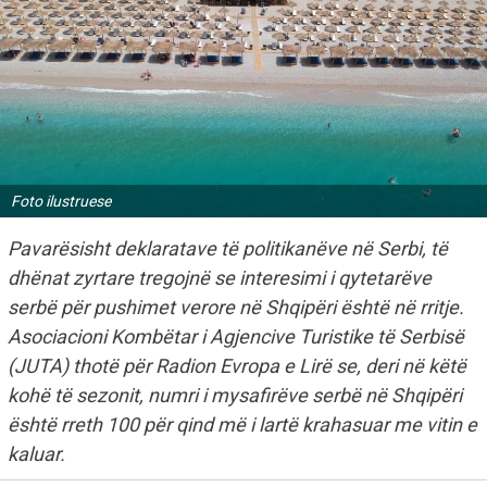
Foto ilustruese
Pavarësisht deklaratave të politikanëve në Serbi, të
dhënat zyrtare tregojnë se interesimi i qytetarëve
serbë për pushimet verore në Shqipëri është në rritje.
Asociacioni Kombëtar i Agjencive Turistike të Serbisë
(JUTA) thotë për Radion Evropa e Lirë se, deri në këtë
kohë të sezonit, numri i mysafirëve serbë në Shqipëri
është rreth 100 për qind më i lartë krahasuar me vitin e
kaluar.