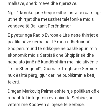
mallrave, shërbimeve dhe njerëzve.
Nga 1 korriku janë hequr edhe tarifat e roaming-
ut në thirrjet dhe mesazhet telefonike midis
vendeve të Ballkanit Perëndimor.
E pyetur nga Radio Evropa e Lirë nëse thirrjet e
politikanëve serbë për të mos udhëtuar në
Shqipëri, mund të ndikojnë në bashkëpunimin
ekonomik midis Serbisë dhe Shqipërisë dhe
nëse ato janë në kundërshtim me iniciativën e
“mini-Shengenit”, Dhoma e Tregtisë e Serbisë
nuk është përgjigjur deri në publikimin e këtij
teksti.
Dragan Markoviq Palma është një politikan që e
mbështet integrimin evropian të Serbisë, por
vetëm me Kosovën si pjesë të Serbisë.