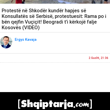
Protestë në Shkodër kundër hapjes së
Konsullatës së Serbisë, protestuesit: Rama po i
bën qejfin Vuçiçit! Beogradi t'i kërkojë falje
Kosovës (VIDEO)
Ergys Kavaja
2 Gusht, 21:36