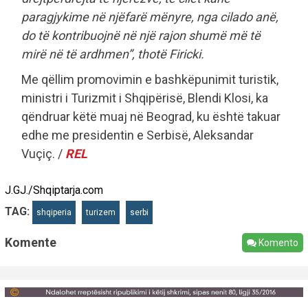
paragjykime në njëfarë mënyre, nga cilado anë,
do të kontribuojnë në një rajon shumë më të
mirë në të ardhmen”, thotë Firicki.
Me qëllim promovimin e bashkëpunimit turistik,
ministri i Turizmit i Shqipërisë, Blendi Klosi, ka
qëndruar këtë muaj në Beograd, ku është takuar
edhe me presidentin e Serbisë, Aleksandar
Vuçiç. /
REL
J.GJ./Shqiptarja.com
TAG:
shqiperia
turizem
serbi
Komente
Komento