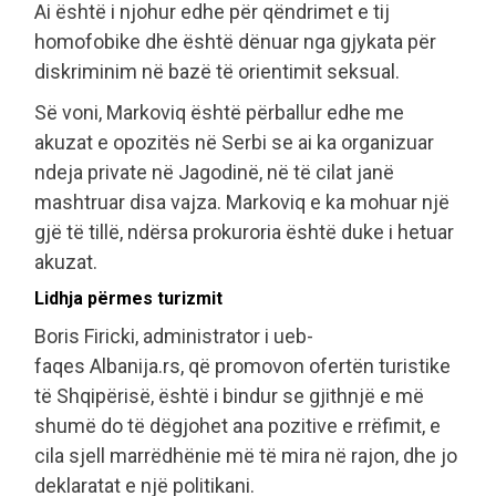
Ai është i njohur edhe për qëndrimet e tij
homofobike dhe është dënuar nga gjykata për
diskriminim në bazë të orientimit seksual.
Së voni, Markoviq është përballur edhe me
akuzat e opozitës në Serbi se ai ka organizuar
ndeja private në Jagodinë, në të cilat janë
mashtruar disa vajza. Markoviq e ka mohuar një
gjë të tillë, ndërsa prokuroria është duke i hetuar
akuzat.
Lidhja përmes turizmit
Boris Firicki, administrator i ueb-
faqes Albanija.rs, që promovon ofertën turistike
të Shqipërisë, është i bindur se gjithnjë e më
shumë do të dëgjohet ana pozitive e rrëfimit, e
cila sjell marrëdhënie më të mira në rajon, dhe jo
deklaratat e një politikani.