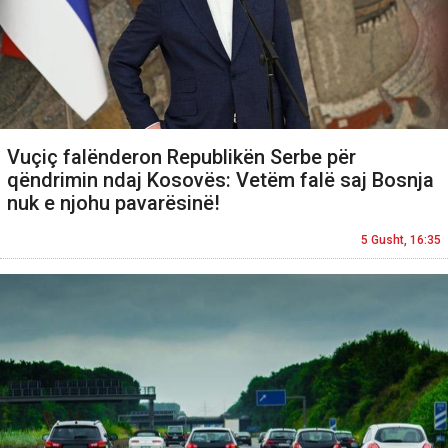
Vuçiç falënderon Republikën Serbe për
qëndrimin ndaj Kosovës: Vetëm falë saj Bosnja
nuk e njohu pavarësinë!
5 Gusht, 16:35