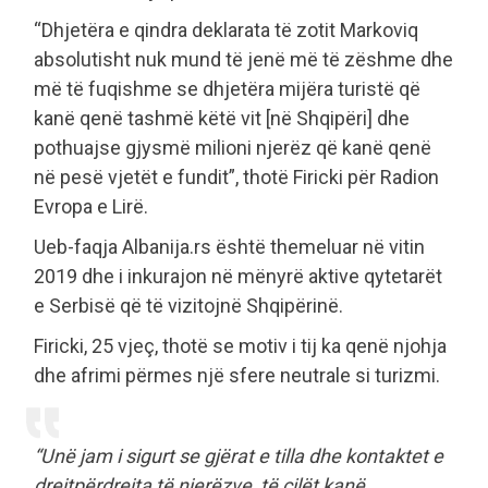
“Dhjetëra e qindra deklarata të zotit Markoviq
absolutisht nuk mund të jenë më të zëshme dhe
më të fuqishme se dhjetëra mijëra turistë që
kanë qenë tashmë këtë vit [në Shqipëri] dhe
pothuajse gjysmë milioni njerëz që kanë qenë
në pesë vjetët e fundit”, thotë Firicki për Radion
Evropa e Lirë.
Ueb-faqja Albanija.rs është themeluar në vitin
2019 dhe i inkurajon në mënyrë aktive qytetarët
e Serbisë që të vizitojnë Shqipërinë.
Firicki, 25 vjeç, thotë se motiv i tij ka qenë njohja
dhe afrimi përmes një sfere neutrale si turizmi.
“Unë jam i sigurt se gjërat e tilla dhe kontaktet e
drejtpërdrejta të njerëzve, të cilët kanë