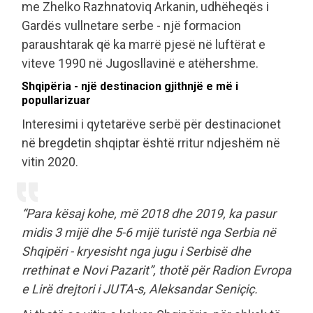
me Zhelko Razhnatoviq Arkanin, udhëheqës i
Gardës vullnetare serbe - një formacion
paraushtarak që ka marrë pjesë në luftërat e
viteve 1990 në Jugosllavinë e atëhershme.
Shqipëria - një destinacion gjithnjë e më i
popullarizuar
Interesimi i qytetarëve serbë për destinacionet
në bregdetin shqiptar është rritur ndjeshëm në
vitin 2020.
“Para kësaj kohe, më 2018 dhe 2019, ka pasur
midis 3 mijë dhe 5-6 mijë turistë nga Serbia në
Shqipëri - kryesisht nga jugu i Serbisë dhe
rrethinat e Novi Pazarit”, thotë për Radion Evropa
e Lirë drejtori i JUTA-s, Aleksandar Seniçiç.