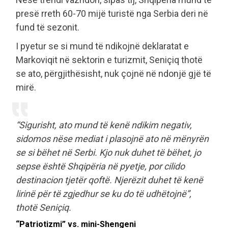
presë rreth 60-70 mijë turistë nga Serbia deri në
fund të sezonit.
I pyetur se si mund të ndikojnë deklaratat e
Markoviqit në sektorin e turizmit, Seniçiq thotë
se ato, përgjithësisht, nuk çojnë në ndonjë gjë të
mirë.
“Sigurisht, ato mund të kenë ndikim negativ,
sidomos nëse mediat i plasojnë ato në mënyrën
se si bëhet në Serbi. Kjo nuk duhet të bëhet, jo
sepse është Shqipëria në pyetje, por cilido
destinacion tjetër qoftë. Njerëzit duhet të kenë
lirinë për të zgjedhur se ku do të udhëtojnë”,
thotë Seniçiq.
“Patriotizmi” vs. mini-Shengeni