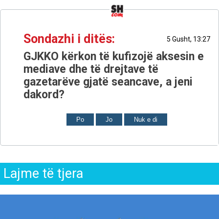
Sondazhi i ditës:
5 Gusht, 13:27
GJKKO kërkon të kufizojë aksesin e
mediave dhe të drejtave të
gazetarëve gjatë seancave, a jeni
dakord?
Po
Jo
Nuk e di
Lajme të tjera