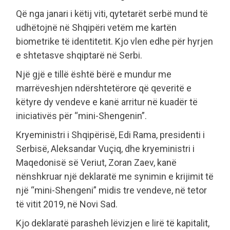
Që nga janari i këtij viti, qytetarët serbë mund të
udhëtojnë në Shqipëri vetëm me kartën
biometrike të identitetit. Kjo vlen edhe për hyrjen
e shtetasve shqiptarë në Serbi.
Një gjë e tillë është bërë e mundur me
marrëveshjen ndërshtetërore që qeveritë e
këtyre dy vendeve e kanë arritur në kuadër të
iniciativës për “mini-Shengenin”.
Kryeministri i Shqipërisë, Edi Rama, presidenti i
Serbisë, Aleksandar Vuçiq, dhe kryeministri i
Maqedonisë së Veriut, Zoran Zaev, kanë
nënshkruar një deklaratë me synimin e krijimit të
një “mini-Shengeni” midis tre vendeve, në tetor
të vitit 2019, në Novi Sad.
Kjo deklaratë parasheh lëvizjen e lirë të kapitalit,