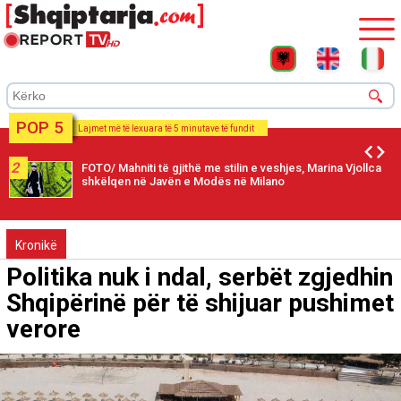
POP 5
Lajmet më të lexuara të 5 minutave të fundit
2
FOTO/ Mahniti të gjithë me stilin e veshjes, Marina Vjollca
shkëlqen në Javën e Modës në Milano
Kronikë
Politika nuk i ndal, serbët zgjedhin
Shqipërinë për të shijuar pushimet
verore