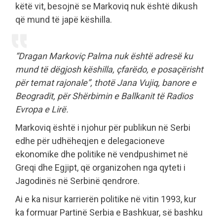
këtë vit, besojnë se Markoviq nuk është dikush
që mund të japë këshilla.
“Dragan Markoviç Palma nuk është adresë ku
mund të dëgjosh këshilla, çfarëdo, e posaçërisht
për temat rajonale”, thotë Jana Vujiq, banore e
Beogradit, për Shërbimin e Ballkanit të Radios
Evropa e Lirë.
Markoviq është i njohur për publikun në Serbi
edhe për udhëheqjen e delegacioneve
ekonomike dhe politike në vendpushimet në
Greqi dhe Egjipt, që organizohen nga qyteti i
Jagodinës në Serbinë qendrore.
Ai e ka nisur karrierën politike në vitin 1993, kur
ka formuar Partinë Serbia e Bashkuar, së bashku