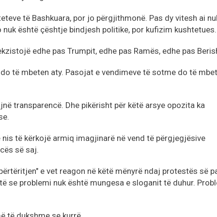
eteve të Bashkuara, por jo përgjithmonë. Pas dy vitesh ai nu
 nuk është çështje bindjesh politike, por kufizim kushtetues.
ekzistojë edhe pas Trumpit, edhe pas Ramës, edhe pas Beris
e do të mbeten aty. Pasojat e vendimeve të sotme do të mbe
ojnë transparencë. Dhe pikërisht për këtë arsye opozita ka
se.
 nis të kërkojë armiq imagjinarë në vend të përgjegjësive
cës së saj.
ripërtëritjen" e vet reagon në këtë mënyrë ndaj protestës së p
të se problemi nuk është mungesa e sloganit të duhur. Prob
më të dukshme se kurrë.