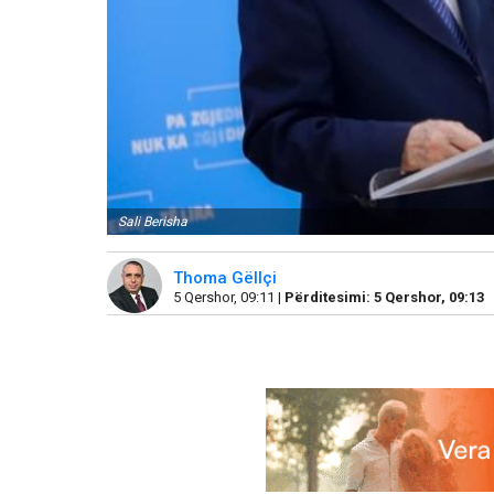
Sali Berisha
Thoma Gëllçi
5 Qershor, 09:11 |
Përditesimi: 5 Qershor, 09:13