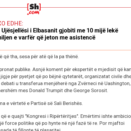
XO EDHE:
 Ujësjellësi i Elbasanit gjobiti me 10 mijë lekë
iljen e varfër që jeton me asistencë
ë që tha, sesa për atë që la pa thënë.
 pronat publike. Asnjë koment për ekspertët e mjedisit që ka
igje për pyetjet që po bëjnë qytetarët, organizatat civile dh
j, debati u transferua menjëherë nga Zvërneci në Uashington,
ërhershëm mes Donald Trumpit dhe George Sorosit.
ma e vërtetë e Partisë së Sali Berishës.
që e quajti "Kongresi i Ripërtëritjes". Emërtimi ishte ambici
ë force politike që po hynte në një fazë të re. Por mjaftoi
ada të fillonte të plasaritej.