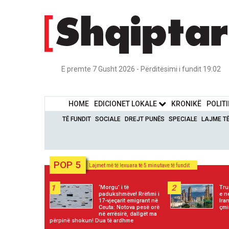
E premte 7 Gusht 2026 - Përditësimi i fundit 19:02
HOME
EDICIONET LOKALE
KRONIKË
POLIT
TË FUNDIT
SOCIALE
DREJT PUNËS
SPECIALE
LAJME T
POP 5
Lajmet më të lexuara të 5 minutave të fundit
1
2
‘Morgu’ i të
Tru
padukshmëve! Rrëfimi i
e n
17-vjeçarit emigrant në
Ira
Ceuta: Notova pesë orë
çmi
në errësirë, dallgët ma
përpinë shokun! Dua të ardhme