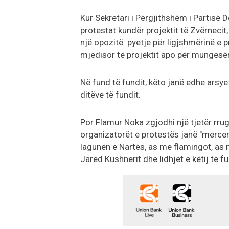
Kur Sekretari i Përgjithshëm i Partisë
protestat kundër projektit të Zvërnecit
një opozitë: pyetje për ligjshmërinë e
mjedisor të projektit apo për mungesë
Në fund të fundit, këto janë edhe arsye
ditëve të fundit.
Por Flamur Noka zgjodhi një tjetër rrugë
organizatorët e protestës janë "mercen
lagunën e Nartës, as me flamingot, as me
Jared Kushnerit dhe lidhjet e këtij të 