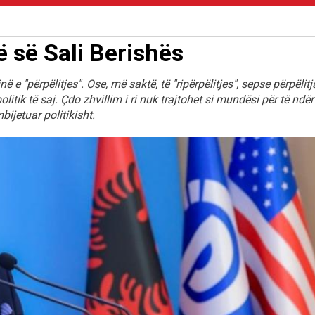
ë së Sali Berishës
në e "përpëlitjes". Ose, më saktë, të "ripërpëlitjes", sepse përpëlitj
itik të saj. Çdo zhvillim i ri nuk trajtohet si mundësi për të ndër
mbijetuar politikisht.