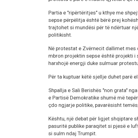
Partia e "ripërtëritjes" u kthye me shpejt
sepse përpëlitja është bërë prej kohësh 
trajtohet si mundësi për të ndërtuar një 
politikisht.
Në protestat e Zvërnecit dallimet mes 
mbron projektin sepse është projekti i
harxhojë energji duke sulmuar protestue
Për ta kuptuar këtë sjellje duhet parë 
Shpallja e Sali Berishës "non grata" n
e Partisë Demokratike shumë më tepër se
çdo ngjarje politike, pavarësisht temës,
Kështu, një debat për ligjet shqiptare 
pasuritë publike paraqitet si pjesë e l
si sulm ndaj Trumpit.