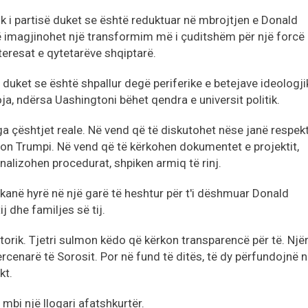
ik i partisë duket se është reduktuar në mbrojtjen e Donald
ë imagjinohet një transformim më i çuditshëm për një forcë
teresat e qytetarëve shqiptarë.
e duket se është shpallur degë periferike e betejave ideologji
a, ndërsa Uashingtoni bëhet qendra e universit politik.
a çështjet reale. Në vend që të diskutohet nëse janë respek
don Trumpi. Në vend që të kërkohen dokumentet e projektit,
nalizohen procedurat, shpiken armiq të rinj.
kanë hyrë në një garë të heshtur për t'i dëshmuar Donald
j dhe familjes së tij.
storik. Tjetri sulmon këdo që kërkon transparencë për të. Njër
mercenarë të Sorosit. Por në fund të ditës, të dy përfundojnë n
kt.
mbi një llogari afatshkurtër.