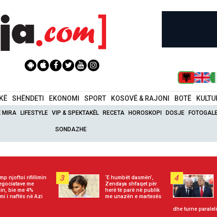
IKË
SHËNDETI
EKONOMI
SPORT
KOSOVË & RAJONI
BOTË
KULTU
Ë MIRA
LIFESTYLE
VIP & SPEKTAKËL
RECETA
HOROSKOPI
DOSJE
FOTOGALE
SONDAZHE
3
4
mp njoftoi rifillimin
‘E humbët dasmën’,
egociatave me
Zendaya shfaqet për
nin, bie me 4%
herë të parë në publik
mi i naftës në Azi
me unazën e martesës
dhe turne paralel