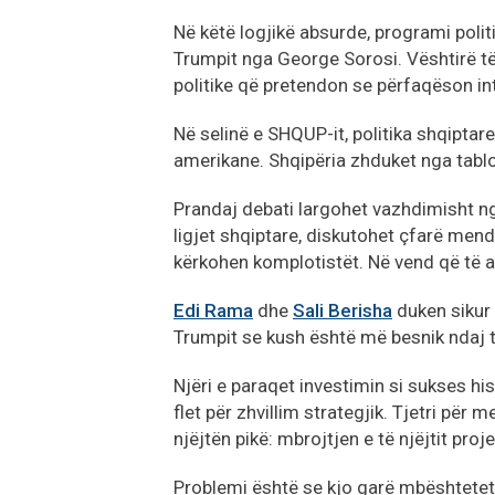
Në këtë logjikë absurde, programi polit
Trumpit nga George Sorosi. Vështirë t
politike që pretendon se përfaqëson in
Në selinë e SHQUP-it, politika shqiptar
amerikane. Shqipëria zhduket nga tabloj
Prandaj debati largohet vazhdimisht ng
ligjet shqiptare, diskutohet çfarë men
kërkohen komplotistët. Në vend që të a
Edi Rama
dhe
Sali Berisha
duken sikur 
Trumpit se kush është më besnik ndaj ti
Njëri e paraqet investimin si sukses hi
flet për zhvillim strategjik. Tjetri për 
njëjtën pikë: mbrojtjen e të njëjtit proje
Problemi është se kjo garë mbështetet 