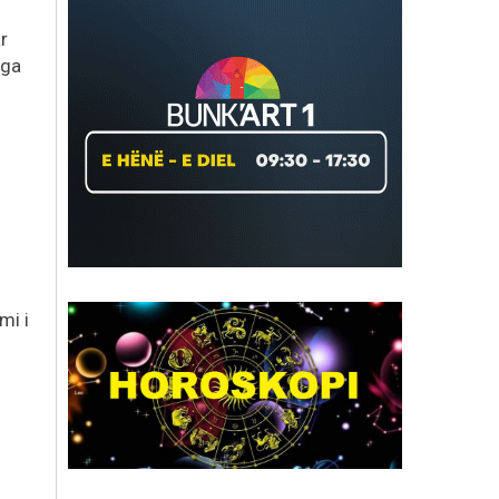
r
nga
mi i