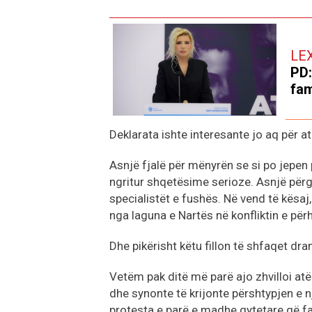
LE
PD:
fam
Deklarata ishte interesante jo aq për at
Asnjë fjalë për mënyrën se si po jepen
ngritur shqetësime serioze. Asnjë përgj
specialistët e fushës. Në vend të kësa
nga laguna e Nartës në konfliktin e p
Dhe pikërisht këtu fillon të shfaqet dra
Vetëm pak ditë më parë ajo zhvilloi atë 
dhe synonte të krijonte përshtypjen e nj
protesta e parë e madhe qytetare që fas