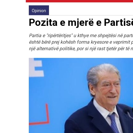
Opinion
Pozita e mjerë e Partis
Partia e "ripërtëritjes" u kthye me shpejtësi në parti
është bërë prej kohësh forma kryesore e veprimit pol
një alternativë politike, por si një rast tjetër për të 