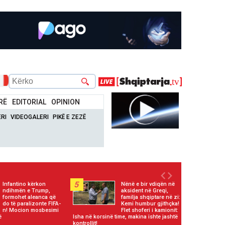
RË
EDITORIAL
OPINION
RI
VIDEOGALERI
PIKË E ZEZË
5
Infantino kërkon
Nënë e bir vdiqën në
ndihmën e Trump,
aksident në Greqi,
formohet aleanca që
familja shqiptare në zi:
do të paralizonte FIFA-
Kemi humbur gjithçka!
n! Mocion mosbesimi
Flet shoferi i kamionit:
ë
Isha në korsinë time, makina ishte jashtë
kontrollit!