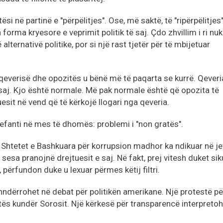
ësi në partinë e "përpëlitjes". Ose, më saktë, të "ripërpëlitjes"
forma kryesore e veprimit politik të saj. Çdo zhvillim i ri nuk
alternativë politike, por si një rast tjetër për të mbijetuar
qeverisë dhe opozitës u bënë më të paqarta se kurrë. Qeveri
 saj. Kjo është normale. Më pak normale është që opozita të
sit në vend që të kërkojë llogari nga qeveria.
elefanti në mes të dhomës: problemi i "non gratës".
ga Shtetet e Bashkuara për korrupsion madhor ka ndikuar në j
sa pranojnë drejtuesit e saj. Në fakt, prej vitesh duket sik
 përfundon duke u lexuar përmes këtij filtri.
shndërrohet në debat për politikën amerikane. Një protestë pë
uftës kundër Sorosit. Një kërkesë për transparencë interpreto