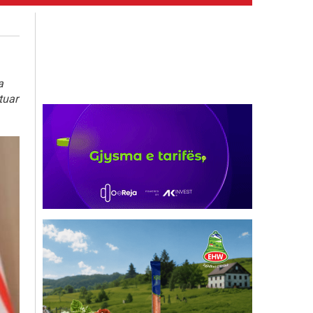
a
tuar