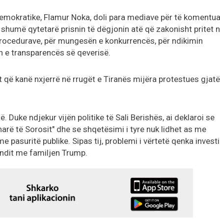
 Demokratike, Flamur Noka, doli para mediave për të komentua
, shumë qytetarë prisnin të dëgjonin atë që zakonisht pritet 
 procedurave, për mungesën e konkurrencës, për ndikimin
n e transparencës së qeverisë.
t që kanë nxjerrë në rrugët e Tiranës mijëra protestues gjatë
. Duke ndjekur vijën politike të Sali Berishës, ai deklaroi se
arë të Sorosit" dhe se shqetësimi i tyre nuk lidhet as me
 pasuritë publike. Sipas tij, problemi i vërtetë qenka investi
fundit me familjen Trump.