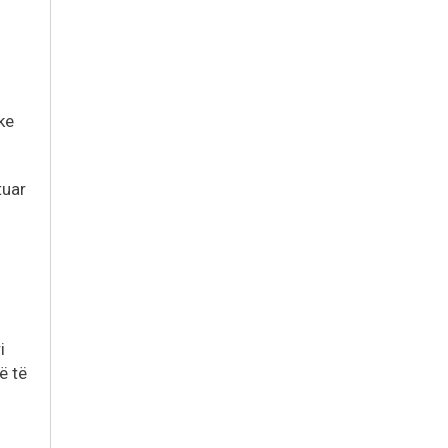
ke
tuar
i
ë të