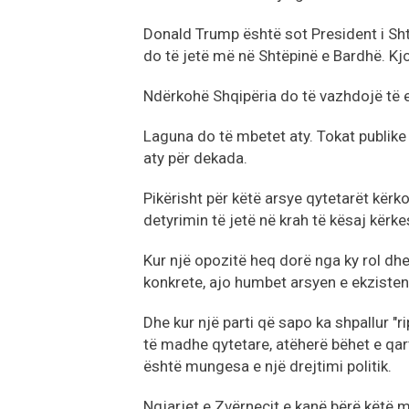
Donald Trump është sot President i Sht
do të jetë më në Shtëpinë e Bardhë. Kjo
Ndërkohë Shqipëria do të vazhdojë të 
Laguna do të mbetet aty. Tokat publik
aty për dekada.
Pikërisht për këtë arsye qytetarët kërk
detyrimin të jetë në krah të kësaj kërke
Kur një opozitë heq dorë nga ky rol dhe
konkrete, ajo humbet arsyen e ekzisten
Dhe kur një parti që sapo ka shpallur "
të madhe qytetare, atëherë bëhet e qar
është mungesa e një drejtimi politik.
Ngjarjet e Zvërnecit e kanë bërë këtë 