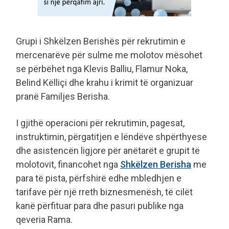
Grupi i Shkëlzen Berishës për rekrutimin e
mercenarëve për sulme me molotov mësohet
se përbëhet nga Klevis Balliu, Flamur Noka,
Belind Këlliçi dhe krahu i krimit të organizuar
pranë Familjes Berisha.
I gjithë operacioni për rekrutimin, pagesat,
instruktimin, përgatitjen e lëndëve shpërthyese
dhe asistencën ligjore për anëtarët e grupit të
molotovit, financohet nga
Shkëlzen Berisha
me
para të pista, përfshirë edhe mbledhjen e
tarifave për një rreth biznesmenësh, të cilët
kanë përfituar para dhe pasuri publike nga
qeveria Rama.