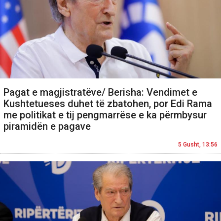
Pagat e magjistratëve/ Berisha: Vendimet e
Kushtetueses duhet të zbatohen, por Edi Rama
me politikat e tij pengmarrëse e ka përmbysur
piramidën e pagave
5 Gusht, 13:56