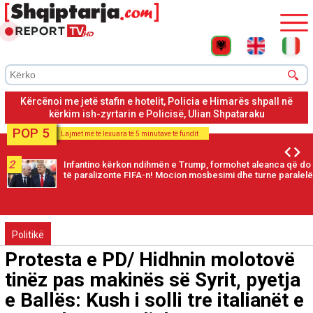
Shpataraku ishte në Dhërmi ku është konfliktuar me kamerierin
dhe administratorin pasi nuk i pëlqeu shërbimi
POP 5
Lajmet më të lexuara të 5 minutave të fundit
2
Infantino kërkon ndihmën e Trump, formohet aleanca që do
të paralizonte FIFA-n! Mocion mosbesimi dhe turne paralelë
Politikë
Protesta e PD/ Hidhnin molotovë
tinëz pas makinës së Syrit, pyetja
e Ballës: Kush i solli tre italianët e