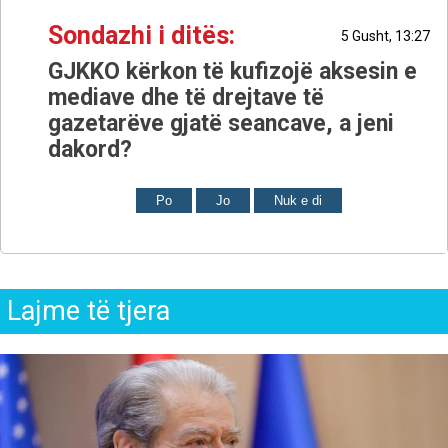
Sondazhi i ditës:
5 Gusht, 13:27
GJKKO kërkon të kufizojë aksesin e
mediave dhe të drejtave të
gazetarëve gjatë seancave, a jeni
dakord?
Po
Jo
Nuk e di
Lajme të tjera