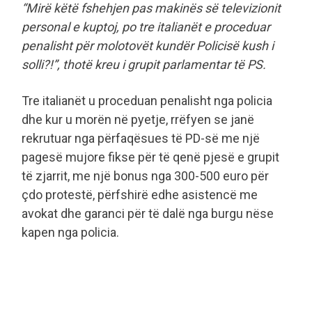
“Mirë këtë fshehjen pas makinës së televizionit
personal e kuptoj, po tre italianët e proceduar
penalisht për molotovët kundër Policisë kush i
solli?!”, thotë kreu i grupit parlamentar të PS.
Tre italianët u proceduan penalisht nga policia
dhe kur u morën në pyetje, rrëfyen se janë
rekrutuar nga përfaqësues të PD-së me një
pagesë mujore fikse për të qenë pjesë e grupit
të zjarrit, me një bonus nga 300-500 euro për
çdo protestë, përfshirë edhe asistencë me
avokat dhe garanci për të dalë nga burgu nëse
kapen nga policia.