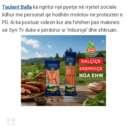
Taulant Balla
ka ngritur një pyetje në rrjetet sociale
lidhur me personat që hodhën molotov në protestën e
PD. Ai ka postuar videon kur ata fshihen pas makinës
së Syri Tv duke e përdorur si ‘mburojë’ dhe shkruan: