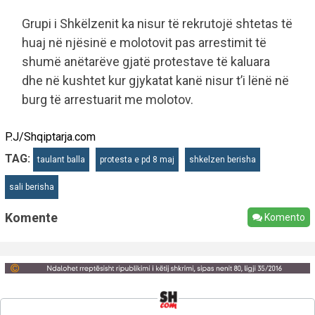
Grupi i Shkëlzenit ka nisur të rekrutojë shtetas të
huaj në njësinë e molotovit pas arrestimit të
shumë anëtarëve gjatë protestave të kaluara
dhe në kushtet kur gjykatat kanë nisur t’i lënë në
burg të arrestuarit me molotov.
P.J/Shqiptarja.com
TAG:
taulant balla
protesta e pd 8 maj
shkelzen berisha
sali berisha
Komente
Komento