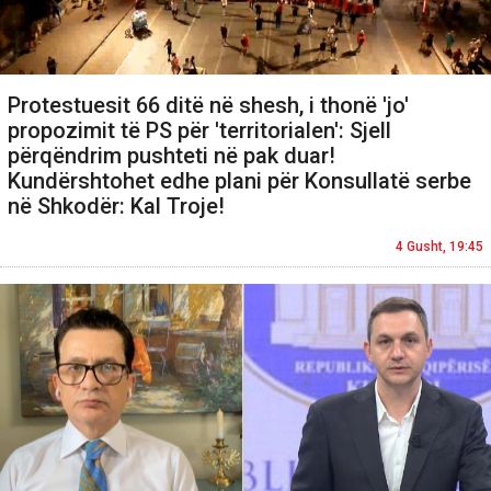
Protestuesit 66 ditë në shesh, i thonë 'jo'
propozimit të PS për 'territorialen': Sjell
përqëndrim pushteti në pak duar!
Kundërshtohet edhe plani për Konsullatë serbe
në Shkodër: Kal Troje!
4 Gusht, 19:45