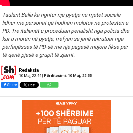
Taulant Balla ka ngritur një pyetje në rrjetet sociale
lidhur me personat që hodhën molotov në protestën e
PD. Tre italianët u proceduan penalisht nga policia dhe
kur u morën në pyetje, rrëfyen se janë rekrutuar nga
përfaqësues të PD-së me një pagesë mujore fikse për
të qenë pjesë e grupit të zjarrit.
Redaksia
10 Maj, 22:44 |
Përditesimi: 10 Maj, 22:55
Share