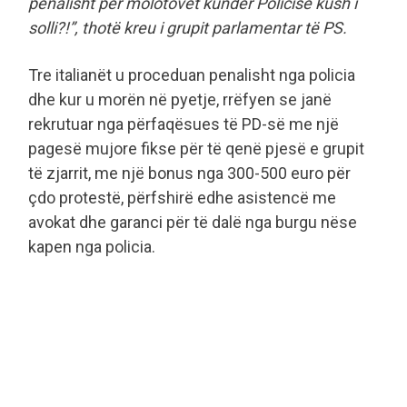
penalisht për molotovët kundër Policisë kush i
solli?!”, thotë kreu i grupit parlamentar të PS.
Tre italianët u proceduan penalisht nga policia
dhe kur u morën në pyetje, rrëfyen se janë
rekrutuar nga përfaqësues të PD-së me një
pagesë mujore fikse për të qenë pjesë e grupit
të zjarrit, me një bonus nga 300-500 euro për
çdo protestë, përfshirë edhe asistencë me
avokat dhe garanci për të dalë nga burgu nëse
kapen nga policia.