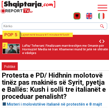
POP 5
Lajmet më të lexuara të 5 minutave të fundit
2
Lufta/ Teherani: Finalizuam marrëveshjen me Omanin për
Hormuzin! Media në Iran: Khamenei mund të jetë në shtratin
e vdekjes
Politikë
Protesta e PD/ Hidhnin molotovë
tinëz pas makinës së Syrit, pyetja
e Ballës: Kush i solli tre italianët e
proceduar penalisht?
Misteri i molovistëve italianë në protestën e 8 majit