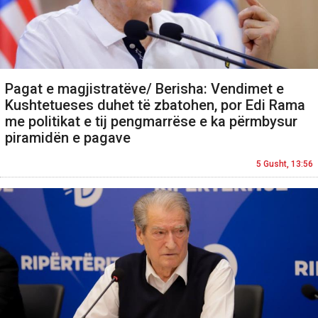
Pagat e magjistratëve/ Berisha: Vendimet e
Kushtetueses duhet të zbatohen, por Edi Rama
me politikat e tij pengmarrëse e ka përmbysur
piramidën e pagave
5 Gusht, 13:56