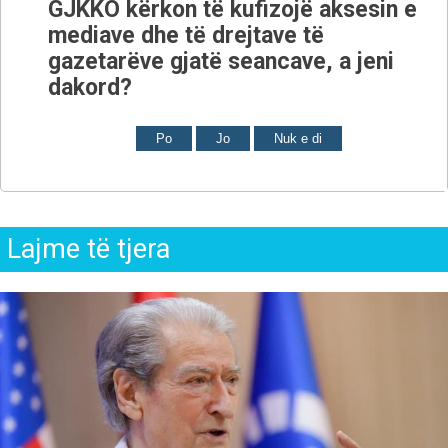
GJKKO kërkon të kufizojë aksesin e
mediave dhe të drejtave të
gazetarëve gjatë seancave, a jeni
dakord?
Po
Jo
Nuk e di
Lajme të tjera