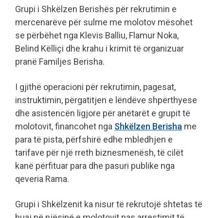
Grupi i Shkëlzen Berishës për rekrutimin e
mercenarëve për sulme me molotov mësohet
se përbëhet nga Klevis Balliu, Flamur Noka,
Belind Këlliçi dhe krahu i krimit të organizuar
pranë Familjes Berisha.
I gjithë operacioni për rekrutimin, pagesat,
instruktimin, përgatitjen e lëndëve shpërthyese
dhe asistencën ligjore për anëtarët e grupit të
molotovit, financohet nga
Shkëlzen Berisha
me
para të pista, përfshirë edhe mbledhjen e
tarifave për një rreth biznesmenësh, të cilët
kanë përfituar para dhe pasuri publike nga
qeveria Rama.
Grupi i Shkëlzenit ka nisur të rekrutojë shtetas të
huaj në njësinë e molotovit pas arrestimit të