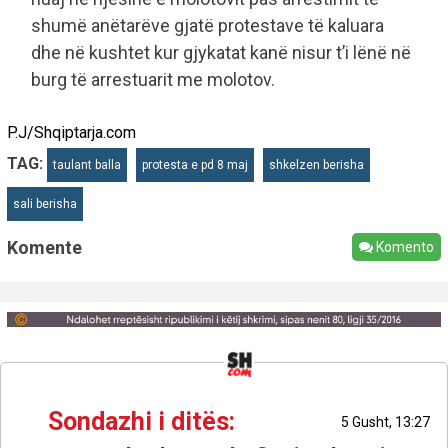
shumë anëtarëve gjatë protestave të kaluara
dhe në kushtet kur gjykatat kanë nisur t’i lënë në
burg të arrestuarit me molotov.
P.J/Shqiptarja.com
TAG:
taulant balla
protesta e pd 8 maj
shkelzen berisha
sali berisha
Komente
Komento
Sondazhi i ditës:
5 Gusht, 13:27