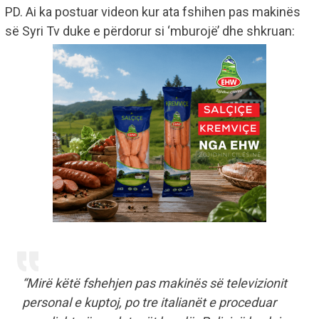
PD. Ai ka postuar videon kur ata fshihen pas makinës
së Syri Tv duke e përdorur si ‘mburojë’ dhe shkruan:
“Mirë këtë fshehjen pas makinës së televizionit
personal e kuptoj, po tre italianët e proceduar