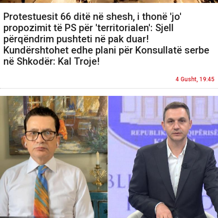
Protestuesit 66 ditë në shesh, i thonë 'jo'
propozimit të PS për 'territorialen': Sjell
përqëndrim pushteti në pak duar!
Kundërshtohet edhe plani për Konsullatë serbe
në Shkodër: Kal Troje!
4 Gusht, 19:45