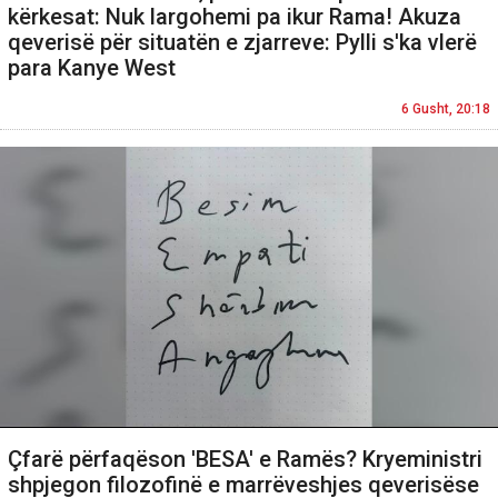
kërkesat: Nuk largohemi pa ikur Rama! Akuza
qeverisë për situatën e zjarreve: Pylli s'ka vlerë
para Kanye West
6 Gusht, 20:18
Çfarë përfaqëson 'BESA' e Ramës? Kryeministri
shpjegon filozofinë e marrëveshjes qeverisëse