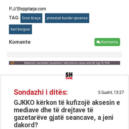
P.J/Shqiptarja.com
TAG:
Erion Braçe
protestat kunder qeverise
Karl Bergner
Komente
Komento
Sondazhi i ditës:
5 Gusht, 13:27
GJKKO kërkon të kufizojë aksesin e
mediave dhe të drejtave të
gazetarëve gjatë seancave, a jeni
dakord?