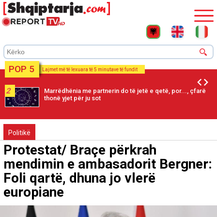
POP 5
Lajmet më të lexuara të 5 minutave të fundit
2
Marrëdhënia me partnerin do të jetë e qetë, por..., çfarë
thonë yjet për ju sot
Politikë
Protestat/ Braçe përkrah
mendimin e ambasadorit Bergner:
Foli qartë, dhuna jo vlerë
europiane