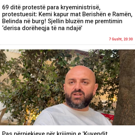
69 ditë protestë para kryeministrisë,
protestuesit: Kemi kapur mat Berishën e Ramën,
Belinda në burg! Sjellin bluzën me premtimin
‘derisa dorëheqja të na ndajë’
7 Gusht, 20:30
Pas përpjekjeve për krijimin e 'Kuvendit