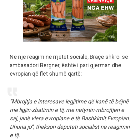
Në një reagim në rrjetet sociale, Braçe shkroi se
ambasadori Bergner, është i pari gjerman dhe
evropian që flet shumë qartë:
“Mbrojtja e interesave legjitime që kanë të bëjnë
me ligjin-zbatimin e tij, me natyrën-mbrojtjen e
saj, janë vlera evropiane e të Bashkimit Evropian.
Dhuna jo”, thekson deputeti socialist në reagimin
e tij.