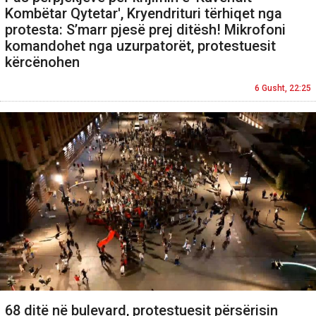
Kombëtar Qytetar', Kryendrituri tërhiqet nga
protesta: S’marr pjesë prej ditësh! Mikrofoni
komandohet nga uzurpatorët, protestuesit
kërcënohen
6 Gusht, 22:25
68 ditë në bulevard, protestuesit përsërisin