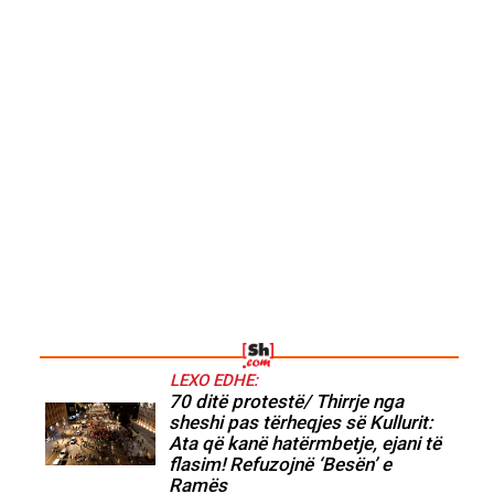
LEXO EDHE:
70 ditë protestë/ Thirrje nga
sheshi pas tërheqjes së Kullurit:
Ata që kanë hatërmbetje, ejani të
flasim! Refuzojnë ‘Besën’ e
Ramës