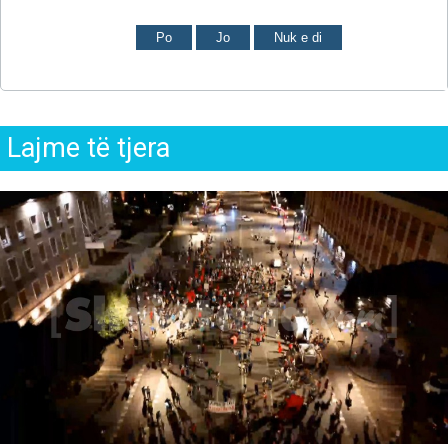
Po
Jo
Nuk e di
Lajme të tjera