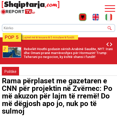
POP 5
Lajmet më të lexuara të 5 minutave të fundit
2
Rebelët Houthi godasin sërish Arabinë Saudite, NYT: Irani
dhe Omani pranë marrëveshjes për Hormuzin! Trump:
Teherani po negocion, ky është shansi i fundit!
Politikë
Rama përplaset me gazetaren e
CNN për projektin në Zvërnec: Po
më akuzon për lajm të rremë! Do
më dëgjosh apo jo, nuk po të
sulmoj