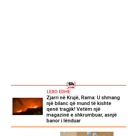
LEXO EDHE:
Zjarri në Krujë, Rama: U shmang
një bilanc që mund të kishte
qenë tragjik! Vetëm një
magazinë e shkrumbuar, asnjë
banor i lënduar