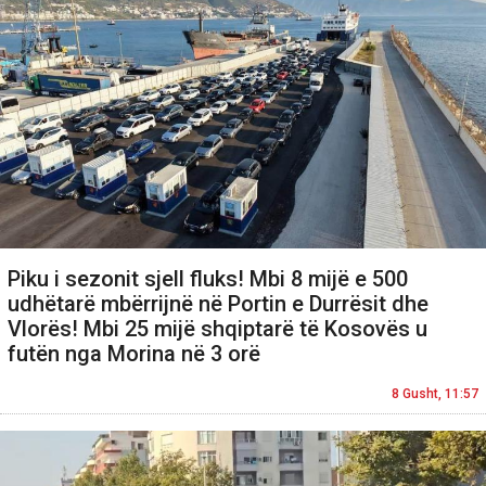
Piku i sezonit sjell fluks! Mbi 8 mijë e 500
udhëtarë mbërrijnë në Portin e Durrësit dhe
Vlorës! Mbi 25 mijë shqiptarë të Kosovës u
futën nga Morina në 3 orë
8 Gusht, 11:57