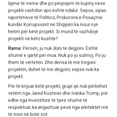
lajme të rreme dhe po përpiqem të kuptoj nëse
projekti vazhdon apo është ndalur. Sepse, sipas
raportimeve të Politico, Prokuroria e Posaçme
kundër Korrupsionit në Shqipëri ka nisur një
hetim për këtë projekt. Si mund të vazhdojë
projekti në këto kushte?
Rama:
Përsëri, ju nuk doni të dëgjoni. Është
shumë e qartë për mua. Nuk po ju sulmoj. Po ju
them të vërtetën. Dhe derisa të më tregoni
projektin, duhet të më dëgjoni, sepse nuk ka
projekt.
Për të krijuar këtë projekt, grupi që nuk përbëhet
vetëm nga Jared Kushner dhe Ivanka Trump, por
edhe nga investitorë të tjerë shumë të
respektuar, ka angazhuar pesë nga arkitektët më
të mirë në botë sot: