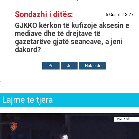
Sondazhi i ditës:
5 Gusht, 13:27
GJKKO kërkon të kufizojë aksesin e
mediave dhe të drejtave të
gazetarëve gjatë seancave, a jeni
dakord?
Po
Jo
Nuk e di
Lajme të tjera