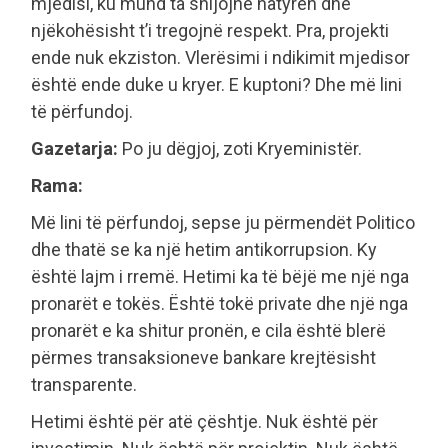
mjedisi, ku mund ta shijojnë natyrën dhe
njëkohësisht t’i tregojnë respekt. Pra, projekti
ende nuk ekziston. Vlerësimi i ndikimit mjedisor
është ende duke u kryer. E kuptoni? Dhe më lini
të përfundoj.
Gazetarja:
Po ju dëgjoj, zoti Kryeministër.
Rama:
Më lini të përfundoj, sepse ju përmendët Politico
dhe thatë se ka një hetim antikorrupsion. Ky
është lajm i rremë. Hetimi ka të bëjë me një nga
pronarët e tokës. Është tokë private dhe një nga
pronarët e ka shitur pronën, e cila është blerë
përmes transaksioneve bankare krejtësisht
transparente.
Hetimi është për atë çështje. Nuk është për