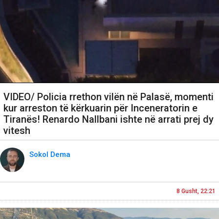
VIDEO/ Policia rrethon vilën në Palasë, momenti
kur arreston të kërkuarin për Inceneratorin e
Tiranës! Renardo Nallbani ishte në arrati prej dy
vitesh
Sokol Dema
8 Gusht, 22:21