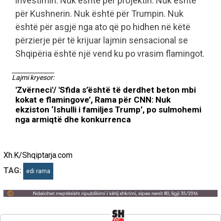
investimin. Nuk është për projektin. Nuk është
për Kushnerin. Nuk është për Trumpin. Nuk
është për asgjë nga ato që po hidhen në këtë
përzierje për të krijuar lajmin sensacional se
Shqipëria është një vend ku po vrasim flamingot.
Lajmi kryesor:
'Zvërneci'/ 'Sfida s’është të derdhet beton mbi
kokat e flamingove’, Rama për CNN: Nuk
ekziston ‘Ishulli i familjes Trump’, po sulmohemi
nga armiqtë dhe konkurrenca
Xh.K/Shqiptarja.com
TAG:
edi rama