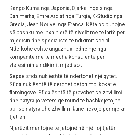
Kengo Kuma nga Japonia, Bjarke Ingels nga
Danimarka, Emre Arolat nga Turqia, K-Studio nga
Greqia, Jean Nouvel nga Franca. Këta po punojnë
së bashku me inxhinierë të nivelit më të lartë për
mjedisin dhe specialistë të ndikimit social.
Ndërkohë është angazhuar edhe një nga
kompanitë më të mëdha konsulente për
vlerësimin e ndikimit mjedisor.
Sepse sfida nuk është të ndërtohet një qytet.
Sfida nuk është të derdhet beton mbi kokat e
flamingove. Sfida është të provohet se zhvillimi
dhe natyra jo vetëm që mund të bashkëjetojnë,
por se natyra dhe zhvillimi kanë nevojë për njëra-
tjetrën.
Njerëzit meritojnë të jetojnë në një lloj tjetër