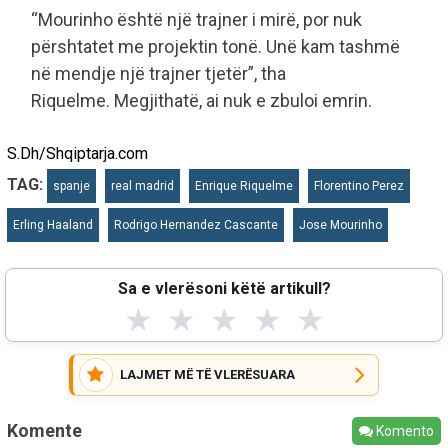
“Mourinho është një trajner i mirë, por nuk
përshtatet me projektin tonë. Unë kam tashmë
në mendje një trajner tjetër”, tha
Riquelme. Megjithatë, ai nuk e zbuloi emrin.
S.Dh/Shqiptarja.com
TAG:
spanje
real madrid
Enrique Riquelme
Florentino Perez
Erling Haaland
Rodrigo Hernandez Cascante
Jose Mourinho
Sa e vlerësoni këtë artikull?
★
★
★
★
★
LAJMET MË TË VLERËSUARA
Komente
Komento