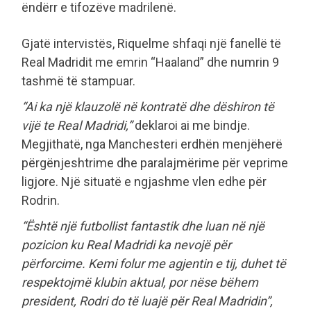
ëndërr e tifozëve madrilenë.
Gjatë intervistës, Riquelme shfaqi një fanellë të
Real Madridit me emrin “Haaland” dhe numrin 9
tashmë të stampuar.
“Ai ka një klauzolë në kontratë dhe dëshiron të
vijë te Real Madridi,”
deklaroi ai me bindje.
Megjithatë, nga Manchesteri erdhën menjëherë
përgënjeshtrime dhe paralajmërime për veprime
ligjore. Një situatë e ngjashme vlen edhe për
Rodrin.
“Është një futbollist fantastik dhe luan në një
pozicion ku Real Madridi ka nevojë për
përforcime. Kemi folur me agjentin e tij, duhet të
respektojmë klubin aktual, por nëse bëhem
president, Rodri do të luajë për Real Madridin”,