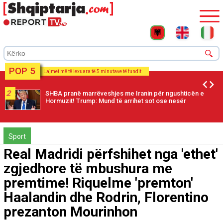
POP 5
Lajmet më të lexuara të 5 minutave të fundit
2
SHBA pranë marrëveshjes me Iranin për ngushticën e
Hormuzit! Trump: Mund të arrihet sot ose nesër
Sport
Real Madridi përfshihet nga 'ethet'
zgjedhore të mbushura me
premtime! Riquelme 'premton'
Haalandin dhe Rodrin, Florentino
prezanton Mourinhon