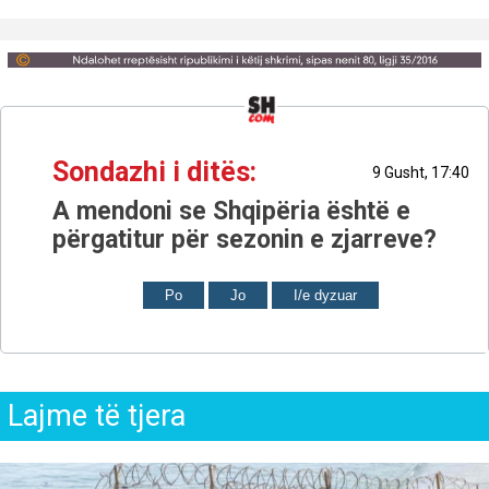
Sondazhi i ditës:
9 Gusht, 17:40
A mendoni se Shqipëria është e
përgatitur për sezonin e zjarreve?
Po
Jo
I/e dyzuar
Lajme të tjera