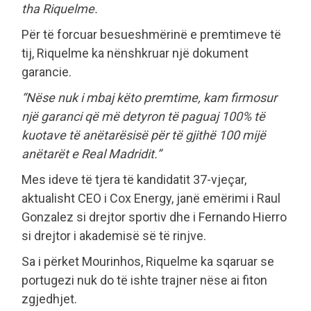
tha Riquelme.
Për të forcuar besueshmërinë e premtimeve të
tij, Riquelme ka nënshkruar një dokument
garancie.
“Nëse nuk i mbaj këto premtime, kam firmosur
një garanci që më detyron të paguaj 100% të
kuotave të anëtarësisë për të gjithë 100 mijë
anëtarët e Real Madridit.”
Mes ideve të tjera të kandidatit 37-vjeçar,
aktualisht CEO i Cox Energy, janë emërimi i Raul
Gonzalez si drejtor sportiv dhe i Fernando Hierro
si drejtor i akademisë së të rinjve.
Sa i përket Mourinhos, Riquelme ka sqaruar se
portugezi nuk do të ishte trajner nëse ai fiton
zgjedhjet.