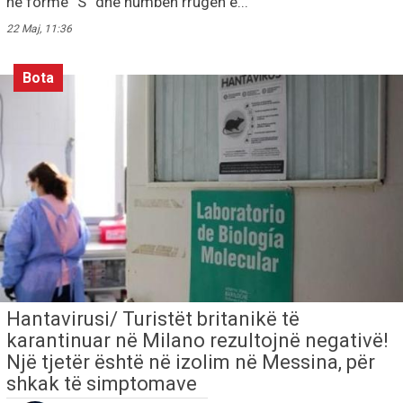
në formë “S” dhe humbën rrugën e...
22 Maj, 11:36
Bota
Hantavirusi/ Turistët britanikë të
karantinuar në Milano rezultojnë negativë!
Një tjetër është në izolim në Messina, për
shkak të simptomave