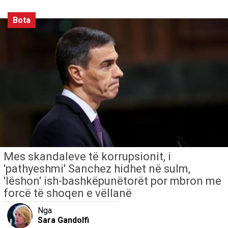
Bota
Mes skandaleve të korrupsionit, i
'pathyeshmi' Sanchez hidhet në sulm,
'lëshon' ish-bashkëpunëtorët por mbron me
forcë të shoqen e vëllanë
Nga
Sara Gandolfi