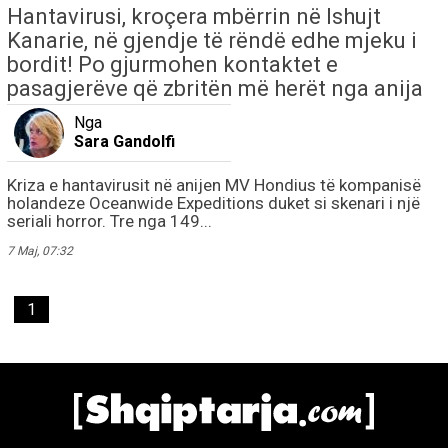
Hantavirusi, kroçera mbërrin në Ishujt
Kanarie, në gjendje të rëndë edhe mjeku i
bordit! Po gjurmohen kontaktet e
pasagjerëve që zbritën më herët nga anija
Nga
Sara Gandolfi
Kriza e hantavirusit në anijen MV Hondius të kompanisë
holandeze Oceanwide Expeditions duket si skenari i një
seriali horror. Tre nga 149...
7 Maj, 07:32
1