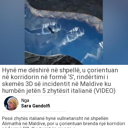
Hynë me dëshirë në shpellë, u çorientuan
në korridorin në formë ‘S', rindërtimi i
skemës 3D së incidentit në Maldive ku
humbën jetën 5 zhytësit italianë (VIDEO)
Nga
Sara Gandolfi
Pesë zhytës italianë hynë vullnetarisht në shpellën
Alimathà në Maldive, por u çorientuan brenda një korridori