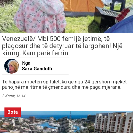
Venezuelë/ Mbi 500 fëmijë jetimë, të
plagosur dhe të detyruar të largohen! Një
kirurg: Kam parë ferrin
Nga
Sara Gandolfi
Të hapura mbeten spitalet, ku që nga 24 qershori mjekët
punojnë me ritme të çmendura dhe me paga mjerane.
2 Korrik, 16:14
Bota