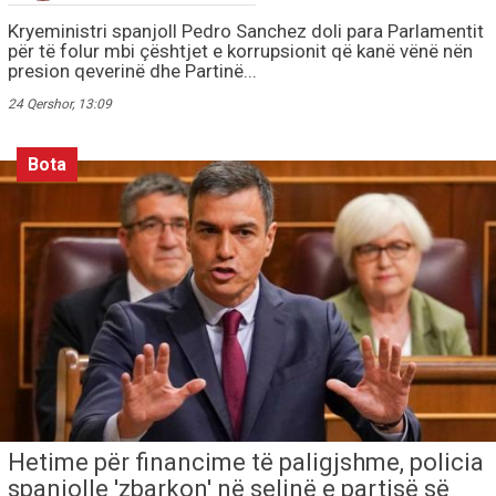
Kryeministri spanjoll Pedro Sanchez doli para Parlamentit
për të folur mbi çështjet e korrupsionit që kanë vënë nën
presion qeverinë dhe Partinë...
24 Qershor, 13:09
Bota
Hetime për financime të paligjshme, policia
spanjolle 'zbarkon' në selinë e partisë së