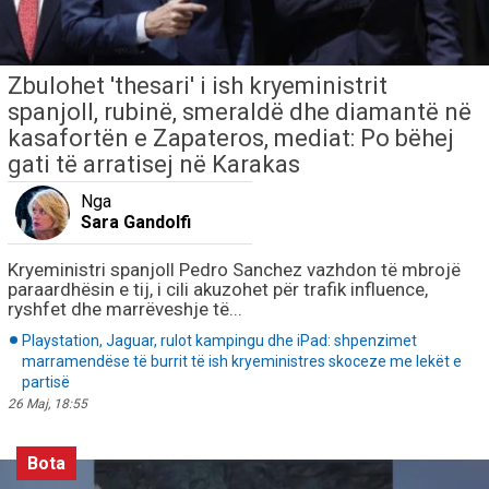
Zbulohet 'thesari' i ish kryeministrit
spanjoll, rubinë, smeraldë dhe diamantë në
kasafortën e Zapateros, mediat: Po bëhej
gati të arratisej në Karakas
Nga
Sara Gandolfi
Kryeministri spanjoll Pedro Sanchez vazhdon të mbrojë
paraardhësin e tij, i cili akuzohet për trafik influence,
ryshfet dhe marrëveshje të...
Playstation, Jaguar, rulot kampingu dhe iPad: shpenzimet
marramendëse të burrit të ish kryeministres skoceze me lekët e
partisë
26 Maj, 18:55
Bota