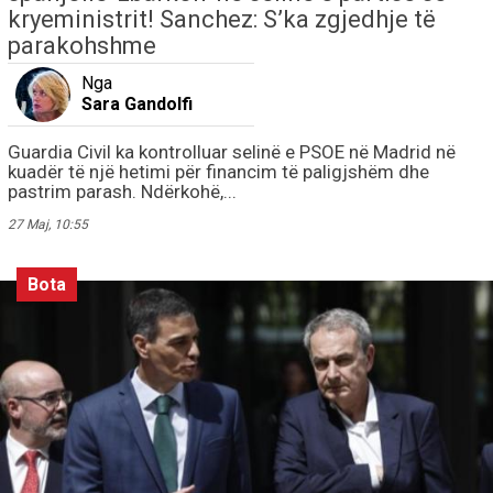
kryeministrit! Sanchez: S’ka zgjedhje të
parakohshme
Nga
Sara Gandolfi
Guardia Civil ka kontrolluar selinë e PSOE në Madrid në
kuadër të një hetimi për financim të paligjshëm dhe
pastrim parash. Ndërkohë,...
27 Maj, 10:55
Bota