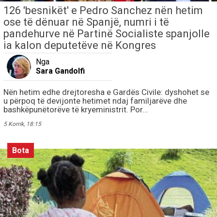
126 'besnikët' e Pedro Sanchez nën hetim
ose të dënuar në Spanjë, numri i të
pandehurve në Partinë Socialiste spanjolle
ia kalon deputetëve në Kongres
Nga
Sara Gandolfi
Nën hetim edhe drejtoresha e Gardës Civile: dyshohet se
u përpoq të devijonte hetimet ndaj familjarëve dhe
bashkëpunëtorëve të kryeministrit. Por...
5 Korrik, 18:15
Bota