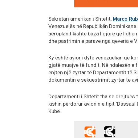
Sekretari amerikan i Shtetit,
Marco Rub
Venezuelës në Republikën Dominikane. P
aeroplanit kishte baza ligjore që lidhe
dhe pastrimin e parave nga qeveria e 
Ky është avioni dytë venezuelian që k
gjatë muajve të fundit. Në ndalesën e f
enjten një zyrtar të Departamentit të 
dokumentin e sekuestrimit zyrtar të avi
Departamenti i Shtetit tha se drejtues 
kishin përdorur avionin e tipit ‘Dassaul
Kubë.