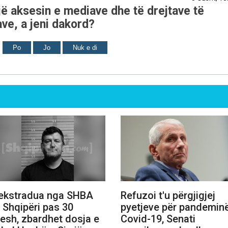
ë aksesin e mediave dhe të drejtave të
ve, a jeni dakord?
Po
Jo
Nuk e di
ekstradua nga SHBA
Refuzoi t'u përgjigjej
 Shqipëri pas 30
pyetjeve për pandemin
tesh, zbardhet dosja e
Covid-19, Senati