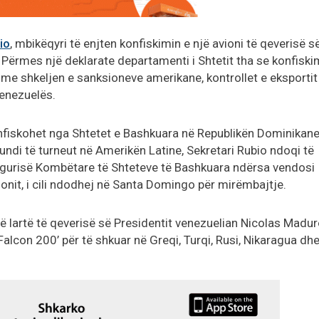
io
, mbikëqyri të enjten konfiskimin e një avioni të qeverisë s
ërmes një deklarate departamenti i Shtetit tha se konfiskim
n me shkeljen e sanksioneve amerikane, kontrollet e eksportit
Venezuelës.
onfiskohet nga Shtetet e Bashkuara në Republikën Dominikan
undi të turneut në Amerikën Latine, Sekretari Rubio ndoqi të
Sigurisë Kombëtare të Shteteve të Bashkuara ndërsa vendosi
onit, i cili ndodhej në Santa Domingo për mirëmbajtje.
të lartë të qeverisë së Presidentit venezuelian Nicolas Madur
 Falcon 200’ për të shkuar në Greqi, Turqi, Rusi, Nikaragua dh