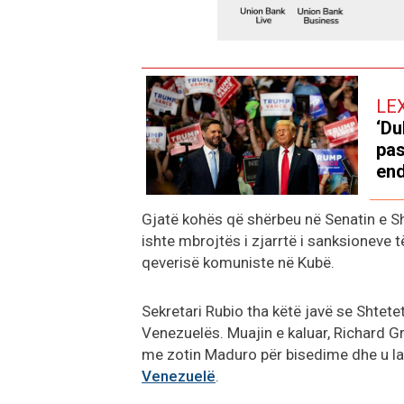
LE
‘Du
pas
end
Gjatë kohës që shërbeu në Senatin e Sh
ishte mbrojtës i zjarrtë i sanksioneve 
qeverisë komuniste në Kubë.
Sekretari Rubio tha këtë javë se Shtet
Venezuelës. Muajin e kaluar, Richard Gr
me zotin Maduro për bisedime dhe u la
Venezuelë
.