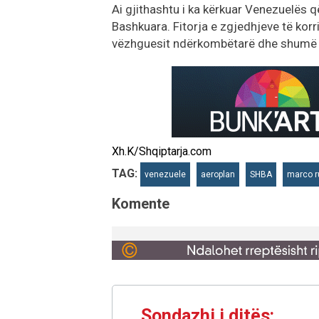
Ai gjithashtu i ka kërkuar Venezuelës q
Bashkuara. Fitorja e zgjedhjeve të kor
vëzhguesit ndërkombëtarë dhe shumë ve
Xh.K/Shqiptarja.com
TAG:
venezuele
aeroplan
SHBA
marco r
Komente
Sondazhi i ditës: