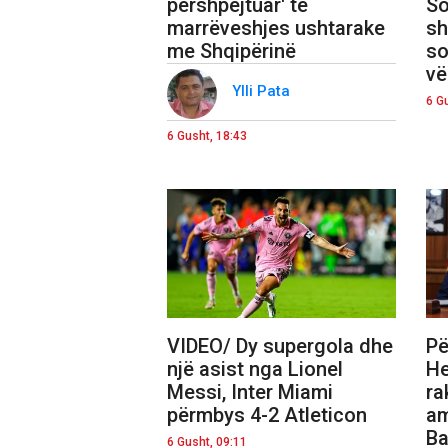
përshpejtuar' të
So
marrëveshjes ushtarake
sh
me Shqipërinë
so
vë
Ylli Pata
6 G
6 Gusht, 18:43
VIDEO/ Dy supergola dhe
Pë
një asist nga Lionel
He
Messi, Inter Miami
ra
përmbys 4-2 Atleticon
am
Ba
6 Gusht, 09:11