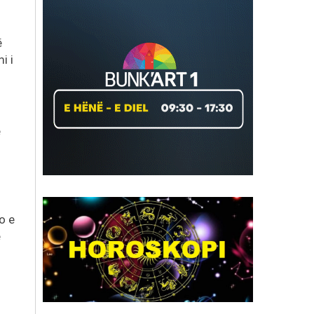
ë
i i
e
o e
e