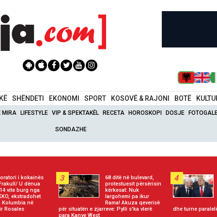
IKË
SHËNDETI
EKONOMI
SPORT
KOSOVË & RAJONI
BOTË
KULTU
Ë MIRA
LIFESTYLE
VIP & SPEKTAKËL
RECETA
HOROSKOPI
DOSJE
FOTOGALE
SONDAZHE
3
4
oratori i kokainës
68 ditë në bulevard,
Frakull/ U dënua
protestuesit përsërisin
14 vite burg nga
kërkesat: Nuk
KO, ekstradohet
largohemi pa ikur
 Kolumbia në
Rama! Akuza qeverisë
ir Rosales
për situatën e zjarreve: Pylli s'ka vlerë
dhe turne paralel
para Kanye West