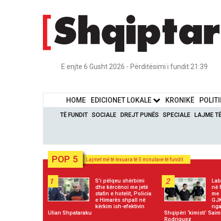
E enjte 6 Gusht 2026 - Përditësimi i fundit 21:39
HOME
EDICIONET LOKALE
KRONIKË
POLIT
TË FUNDIT
SOCIALE
DREJT PUNËS
SPECIALE
LAJME T
POP 5
Lajmet më të lexuara të 5 minutave të fundit
1
2
S'i pëlqeu shërbimi
Lab
dhe kërcënoi me jetë
në 
stafin e hotelit, Policia
me 
e Himarës shpall në
GJK
kërkim ish-efektivin
nga
Ulian Shpataraku
Shqipëri ‘kimisti’ Saim
Rodriguez