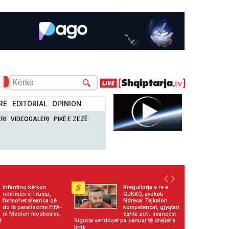
RË
EDITORIAL
OPINION
RI
VIDEOGALERI
PIKË E ZEZË
5
Infantino kërkon
Rregullorja e re e
ndihmën e Trump,
GJKKO, avokati
formohet aleanca që
Ndreca: Tejkalon
do të paralizonte FIFA-
kompetencat, gjyqtari
n! Mocion mosbesimi
është zot i seancës!
ë
Siguria vendoset pa cenuar të drejtat e
liritë