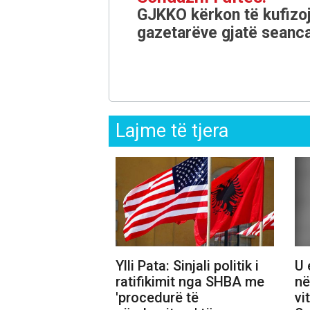
GJKKO kërkon të kufizoj
gazetarëve gjatë seanca
Lajme të tjera
Ylli Pata: Sinjali politik i
U 
ratifikimit nga SHBA me
në
'procedurë të
vi