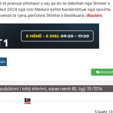
ë të pranojë shtetasit e saj që do të dëbohen nga Shtetet e
rikut 2024 nga zoti Maduro është kundërshtuar nga opozita,
nde të tjera, përfshirë Shtetet e Bashkuara./
Reuters
ubio
Koment
5 Gusht, 13