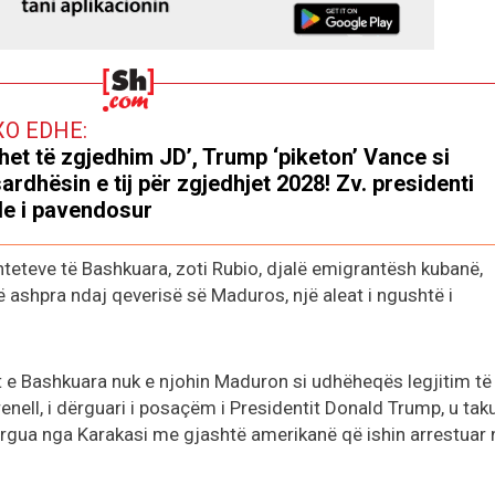
XO EDHE:
het të zgjedhim JD’, Trump ‘piketon’ Vance si
ardhësin e tij për zgjedhjet 2028! Zv. presidenti
e i pavendosur
teteve të Bashkuara, zoti Rubio, djalë emigrantësh kubanë,
të ashpra ndaj qeverisë së Maduros, një aleat i ngushtë i
et e Bashkuara nuk e njohin Maduron si udhëheqës legjitim të
enell, i dërguari i posaçëm i Presidentit Donald Trump, u tak
rgua nga Karakasi me gjashtë amerikanë që ishin arrestuar 