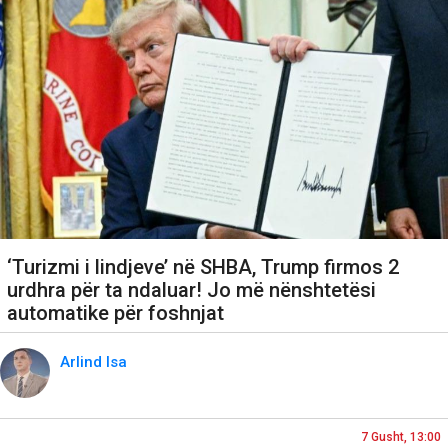
‘Turizmi i lindjeve’ në SHBA, Trump firmos 2
urdhra për ta ndaluar! Jo më nënshtetësi
automatike për foshnjat
Arlind Isa
7 Gusht, 13:00