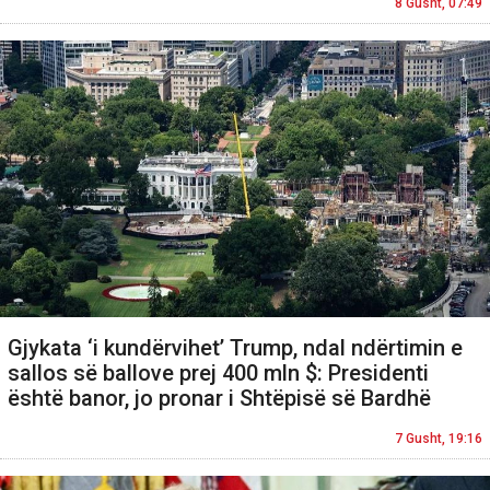
8 Gusht, 07:49
Gjykata ‘i kundërvihet’ Trump, ndal ndërtimin e
sallos së ballove prej 400 mln $: Presidenti
është banor, jo pronar i Shtëpisë së Bardhë
7 Gusht, 19:16