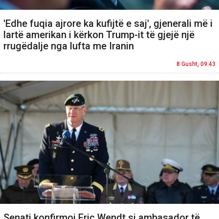
'Edhe fuqia ajrore ka kufijtë e saj', gjenerali më i
lartë amerikan i kërkon Trump-it të gjejë një
rrugëdalje nga lufta me Iranin
8 Gusht, 09:43
Senati konfirmoi Eric Wendt si ambasador të