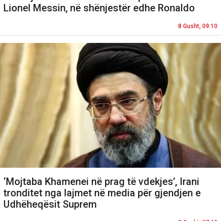
Lionel Messin, në shënjestër edhe Ronaldo
8 Gusht, 09:10
‘Mojtaba Khamenei në prag të vdekjes’, Irani
tronditet nga lajmet në media për gjendjen e
Udhëheqësit Suprem