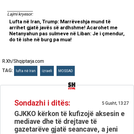
Lajmi kryesor:
Lufta në Iran, Trump: Marrëveshja mund të
arrihet gjatë javës së ardhshme! Acarohet me
Netanyahun pas sulmeve në Liban: Je i çmendur,
do të ishe në burg pa mua!
R.Xh/Shqiptarja.com
TAG:
lufta në Iran
izraeli
MOSSAD
Sondazhi i ditës:
5 Gusht, 13:27
GJKKO kërkon të kufizojë aksesin e
mediave dhe të drejtave të
gazetarëve gjatë seancave, a jeni