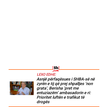
LEXO EDHE:
Asnjë përfaqësues i SHBA-së në
zyrën e tij që prej shpalljes ‘non
grata’, Berisha ‘pret me
entuziazëm’ ambasadorin e ri:
Prioritet luftën e trafikut të
drogës