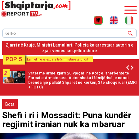
Zjarri në Krujë, Ministri Lamallari: Vijon operacioni nga toka
dhe nga ajri për shuarjen e flakëve
POP 5
Lajmet më të lexuara të 5 minutave të fundit
2
Vritet me armë zjarri 20-vjeçari në Korçë, shërbente te
Forcat e Armatosura! Autor shoku i fëmijërisë, e ndoqi
brenda një pallati! Shpallet në kërkim, 3 të shoqëruar (EMRI
+ FOTO)
Bota
Shefi i ri i Mossadit: Puna kundër
regjimit iranian nuk ka mbaruar