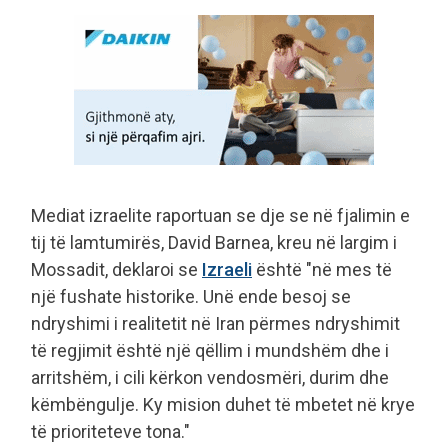
Mediat izraelite raportuan se dje se në fjalimin e
tij të lamtumirës, ​​David Barnea, kreu në largim i
Mossadit, deklaroi se
Izraeli
është "në mes të
një fushate historike. Unë ende besoj se
ndryshimi i realitetit në Iran përmes ndryshimit
të regjimit është një qëllim i mundshëm dhe i
arritshëm, i cili kërkon vendosmëri, durim dhe
këmbëngulje. Ky mision duhet të mbetet në krye
të prioriteteve tona."