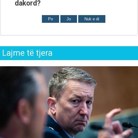
dakord?
Po
Jo
Nuk e di
Lajme të tjera