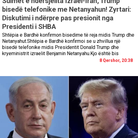
Sulmet e ndërsjellta Izrael-Iran, Trump
bisedë telefonike me Netanyahun! Zyrtari:
Diskutimi i ndërpre pas presionit nga
Presidenti i SHBA
Shtëpia e Bardhë konfirmon bisedime të reja midis Trump dhe
Netanyahut.Shtëpia e Bardhë konfirmoi se u zhvillua një
bisedë telefonike midis Presidentit Donald Trump dhe
kryeministrit izraelit Benjamin Netanyahu.Kjo është bis
8 Qershor, 20:38