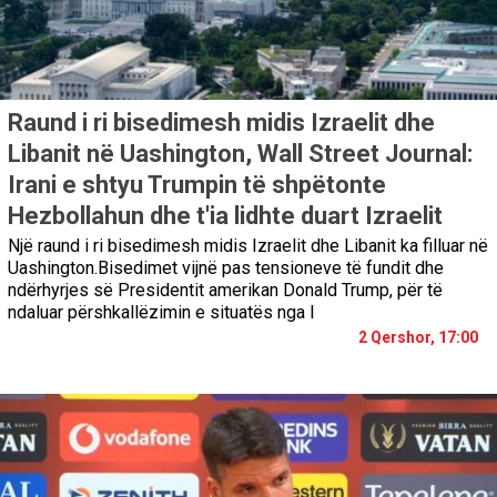
Raund i ri bisedimesh midis Izraelit dhe
Libanit në Uashington, Wall Street Journal:
Irani e shtyu Trumpin të shpëtonte
Hezbollahun dhe t'ia lidhte duart Izraelit
Një raund i ri bisedimesh midis Izraelit dhe Libanit ka filluar në
Uashington.Bisedimet vijnë pas tensioneve të fundit dhe
ndërhyrjes së Presidentit amerikan Donald Trump, për të
ndaluar përshkallëzimin e situatës nga I
2 Qershor, 17:00