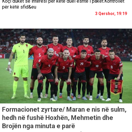
Koçi duket se interesi për këtë duel është i pakët.Kontrollet
për këtë sfid&eu
3 Qershor, 19:19
Formacionet zyrtare/ Maran e nis në sulm,
hedh në fushë Hoxhën, Mehmetin dhe
Brojën nga minuta e parë