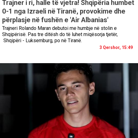
Trajner i ri, halle të vjetra! Shqipëria humbet
0-1 nga Izraeli në Tiranë, provokime dhe
përplasje në fushën e 'Air Albanias'
Trajneri Rolando Maran debutoi me humbje në stolin e
Shqipërisë. Pas tre ditësh do të luhet miqësorja tjetër,
Shqipëri - Luksemburg, po në Tiranë.
3 Qershor, 15:49