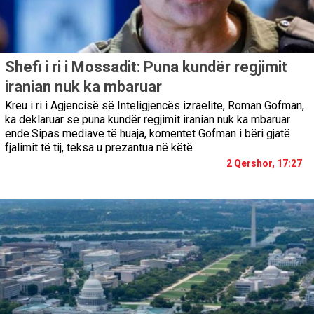
Shefi i ri i Mossadit: Puna kundër regjimit
iranian nuk ka mbaruar
Kreu i ri i Agjencisë së Inteligjencës izraelite, Roman Gofman,
ka deklaruar se puna kundër regjimit iranian nuk ka mbaruar
ende.Sipas mediave të huaja, komentet Gofman i bëri gjatë
fjalimit të tij, teksa u prezantua në këtë
2 Qershor, 17:27