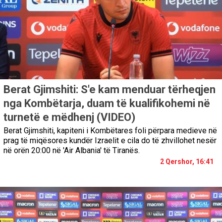
Berat Gjimshiti: S'e kam menduar tërheqjen
nga Kombëtarja, duam të kualifikohemi në
turnetë e mëdhenj (VIDEO)
Berat Gjimshiti, kapiteni i Kombëtares foli përpara medieve në
prag të miqësores kundër Izraelit e cila do të zhvillohet nesër
në orën 20:00 në 'Air Albania' të Tiranës.
2 Qershor, 16:41