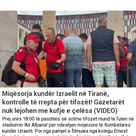
Miqësorja kundër Izraelit në Tiranë,
kontrolle të rrepta për tifozët! Gazetarët
nuk lejohen me kufje e çelësa (VIDEO)
Prej orës 18:00 të pasdites së sotme tifozët mund të futen në
stadiumin 'Air Albania' për ndeshjen miqësore të Kombëtares
kundër Izraelit. Por nga pamjet e filmuara nga kolegu Ernest