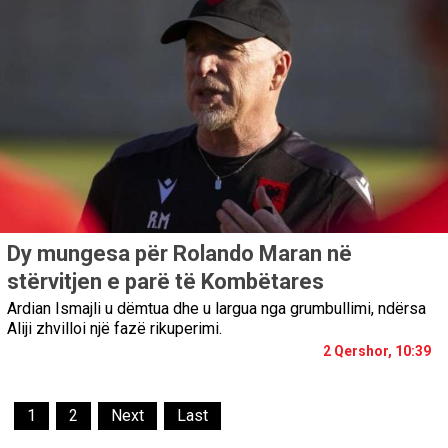
Dy mungesa për Rolando Maran në
stërvitjen e parë të Kombëtares
Ardian Ismajli u dëmtua dhe u largua nga grumbullimi, ndërsa
Aliji zhvilloi një fazë rikuperimi.
2 Qershor, 10:39
1
2
Next
Last