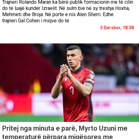
Trajneri Rolando Maran ka bërë publik formacionin me të cilin
do të luajë kundër Izraelit. Në sulm bie në sy treshja Hoxha,
Mehmeti dhe Broja. Në portë e nis Alen Sherri. Edhe
trajneri Gal Cohen i miqve do të
3 Qershor, 18:38
Pritej nga minuta e parë, Myrto Uzuni me
temperaturë përpara miqësores me