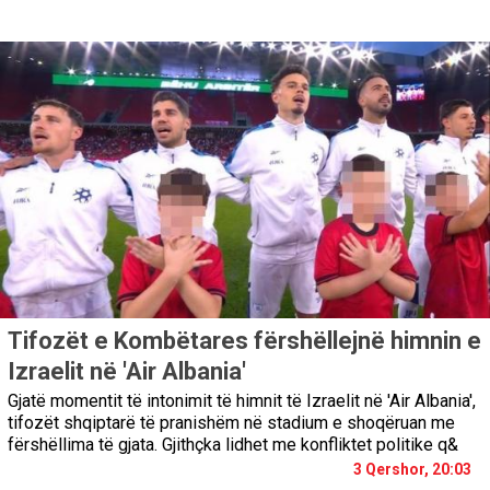
Tifozët e Kombëtares fërshëllejnë himnin e
Izraelit në 'Air Albania'
Gjatë momentit të intonimit të himnit të Izraelit në 'Air Albania',
tifozët shqiptarë të pranishëm në stadium e shoqëruan me
fërshëllima të gjata. Gjithçka lidhet me konfliktet politike q&
3 Qershor, 20:03