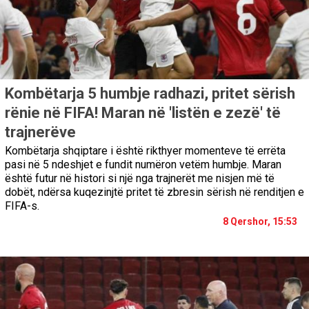
Kombëtarja 5 humbje radhazi, pritet sërish
rënie në FIFA! Maran në 'listën e zezë' të
trajnerëve
Kombëtarja shqiptare i është rikthyer momenteve të errëta
pasi në 5 ndeshjet e fundit numëron vetëm humbje. Maran
është futur në histori si një nga trajnerët me nisjen më të
dobët, ndërsa kuqezinjtë pritet të zbresin sërish në renditjen e
FIFA-s.
8 Qershor, 15:53