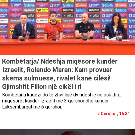
Kombëtarja/ Ndeshja miqësore kundër
Izraelit, Rolando Maran: Kam provuar
skema sulmuese, rivalët kanë cilësi!
Gjimshiti: Fillon një cikël i ri
Kombëtarja kuqezi do të zhvillojë dy ndeshje në pak ditë,
miqësoret kundër Izraelit më 3 qershor dhe kundër
Luksemburgut më 6 qershor.
2 Qershor, 16:31