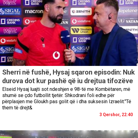
Sherri në fushë, Hysaj sqaron episodin: Nuk
durova dot kur pashë që iu drejtua tifozëve
Elseid Hysaj luajti sot ndeshjen e 98-të me Kombëtaren, më
shumë se çdo futbollit tjetër. Shkodrani foli edhe për
përplasjen me Gloukh pas golit që i dha suksesin Izraelit."Të
them të drejt&
3 Qershor, 22:40