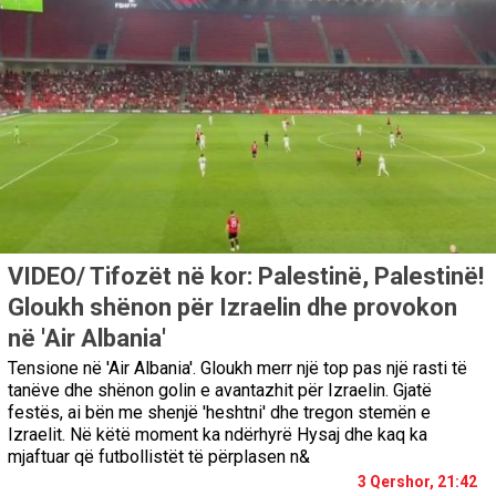
VIDEO/ Tifozët në kor: Palestinë, Palestinë!
Gloukh shënon për Izraelin dhe provokon
në 'Air Albania'
Tensione në 'Air Albania'. Gloukh merr një top pas një rasti të
tanëve dhe shënon golin e avantazhit për Izraelin. Gjatë
festës, ai bën me shenjë 'heshtni' dhe tregon stemën e
Izraelit. Në këtë moment ka ndërhyrë Hysaj dhe kaq ka
mjaftuar që futbollistët të përplasen n&
3 Qershor, 21:42