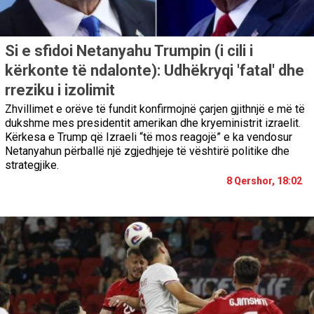
Si e sfidoi Netanyahu Trumpin (i cili i
kërkonte të ndalonte): Udhëkryqi 'fatal' dhe
rreziku i izolimit
Zhvillimet e orëve të fundit konfirmojnë çarjen gjithnjë e më të
dukshme mes presidentit amerikan dhe kryeministrit izraelit.
Kërkesa e Trump që Izraeli “të mos reagojë” e ka vendosur
Netanyahun përballë një zgjedhjeje të vështirë politike dhe
strategjike.
8 Qershor, 18:02