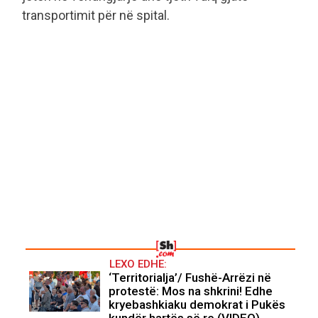
transportimit për në spital.
LEXO EDHE:
‘Territorialja’/ Fushë-Arrëzi në
protestë: Mos na shkrini! Edhe
kryebashkiaku demokrat i Pukës
kundër hartës së re (VIDEO)