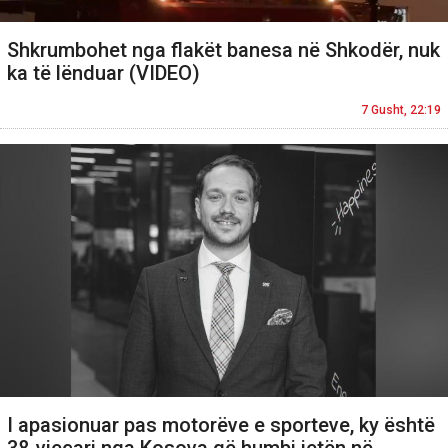
Shkrumbohet nga flakët banesa në Shkodër, nuk
ka të lënduar (VIDEO)
7 Gusht, 22:19
I apasionuar pas motorëve e sporteve, ky është
38-vjeçari nga Kosova që humbi jetën në