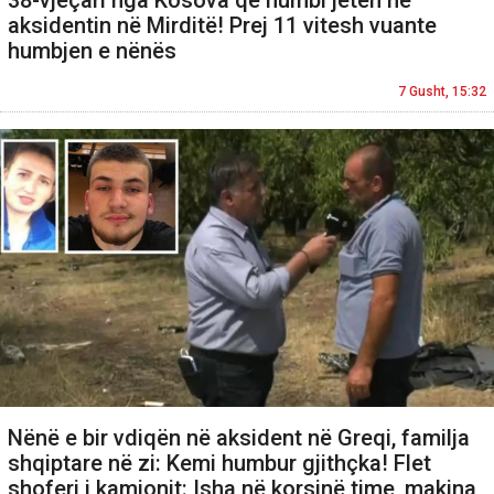
aksidentin në Mirditë! Prej 11 vitesh vuante
humbjen e nënës
7 Gusht, 15:32
Nënë e bir vdiqën në aksident në Greqi, familja
shqiptare në zi: Kemi humbur gjithçka! Flet
shoferi i kamionit: Isha në korsinë time, makina