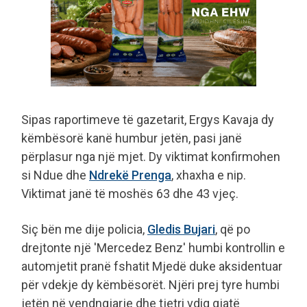
Sipas raportimeve të gazetarit, Ergys Kavaja dy
këmbësorë kanë humbur jetën, pasi janë
përplasur nga një mjet. Dy viktimat konfirmohen
si Ndue dhe
Ndrekë Prenga
, xhaxha e nip.
Viktimat janë të moshës 63 dhe 43 vjeç.
Siç bën me dije policia,
Gledis Bujari
, që po
drejtonte një 'Mercedez Benz' humbi kontrollin e
automjetit pranë fshatit Mjedë duke aksidentuar
për vdekje dy këmbësorët. Njëri prej tyre humbi
jetën në vendngjarje dhe tjetri vdiq gjatë