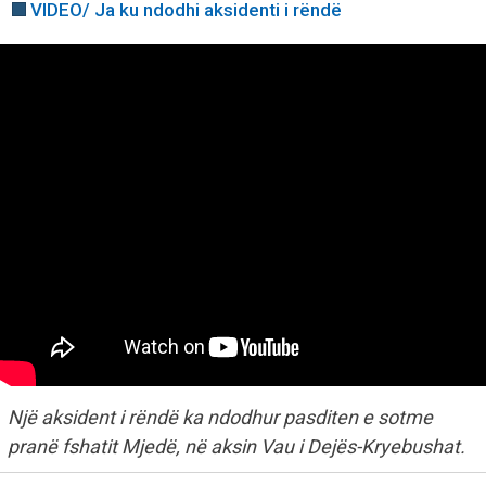
VIDEO/ Ja ku ndodhi aksidenti i rëndë
Një aksident i rëndë ka ndodhur pasditen e sotme
pranë fshatit Mjedë, në aksin Vau i Dejës-Kryebushat.