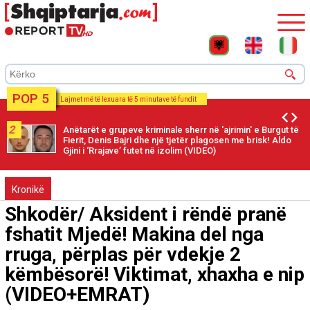
POP 5
Lajmet më të lexuara të 5 minutave të fundit
2
Anëtarët e grupeve kriminale sherr në 'ajrimin' e Burgut të
Fierit, Denis Bajri dhe një tjetër plagosen me brisk! Aldo
Gjini i ‘Rrajave’ futet në izolim (VIDEO)
Kronikë
Shkodër/ Aksident i rëndë pranë
fshatit Mjedë! Makina del nga
rruga, përplas për vdekje 2
këmbësorë! Viktimat, xhaxha e nip
(VIDEO+EMRAT)