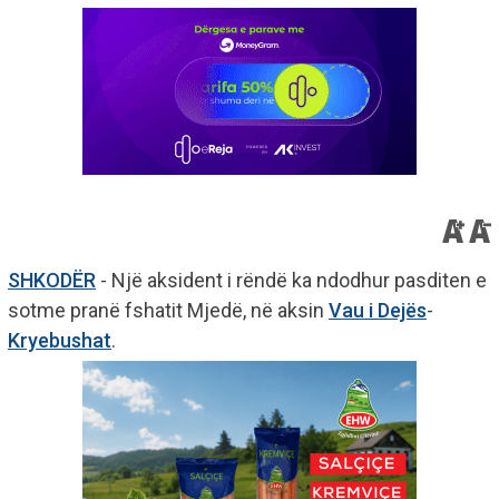
SHKODËR
- Një aksident i rëndë ka ndodhur pasditen e
sotme pranë fshatit Mjedë, në aksin
Vau i Dejës
-
Kryebushat
.