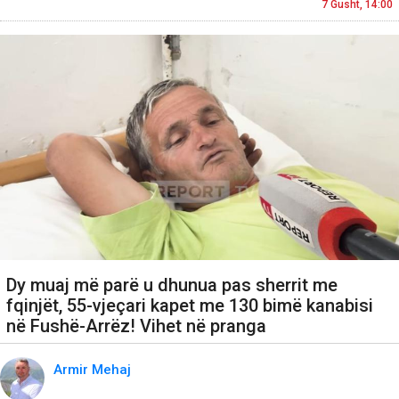
7 Gusht, 14:00
Dy muaj më parë u dhunua pas sherrit me
fqinjët, 55-vjeçari kapet me 130 bimë kanabisi
në Fushë-Arrëz! Vihet në pranga
Armir Mehaj