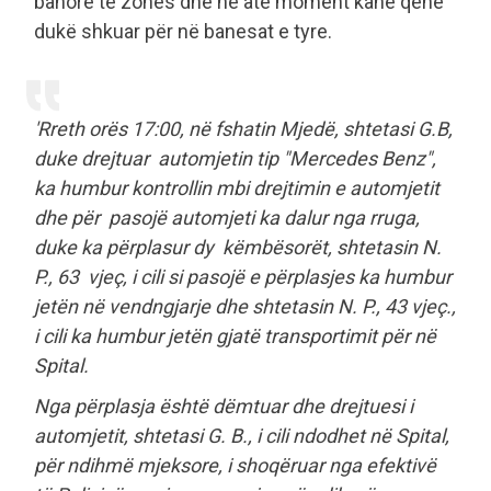
banorë të zonës dhe në atë moment kanë qenë
dukë shkuar për në banesat e tyre.
'Rreth orës 17:00, në fshatin Mjedë, shtetasi G.B,
duke drejtuar automjetin tip "Mercedes Benz",
ka humbur kontrollin mbi drejtimin e automjetit
dhe për pasojë automjeti ka dalur nga rruga,
duke ka përplasur dy këmbësorët, shtetasin N.
P., 63 vjeç, i cili si pasojë e përplasjes ka humbur
jetën në vendngjarje dhe shtetasin N. P., 43 vjeç.,
i cili ka humbur jetën gjatë transportimit për në
Spital.
Nga përplasja është dëmtuar dhe drejtuesi i
automjetit, shtetasi G. B., i cili ndodhet në Spital,
për ndihmë mjeksore, i shoqëruar nga efektivë