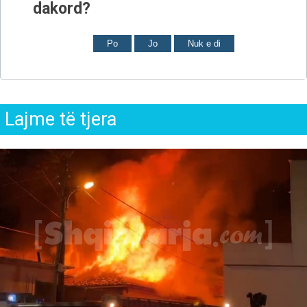
dakord?
Po
Jo
Nuk e di
Lajme të tjera