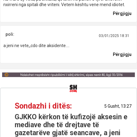
nxirreni nga spitali dhe vriteni. Vetem kështu vene mend idiotet.
Përgjigju
poli:
03/01/2025 18:31
a jeni ne vete,,cdo dite aksidente....
Përgjigju
Sondazhi i ditës:
5 Gusht, 13:27
GJKKO kërkon të kufizojë aksesin e
mediave dhe të drejtave të
gazetarëve gjatë seancave, a jeni