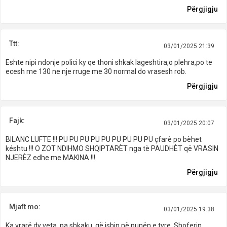
Përgjigju
Ttt:
03/01/2025 21:39
Eshte nipi ndonje polici ky qe thoni shkak lageshtira,o plehra,po te
ecesh me 130 ne nje rruge me 30 normal do vrasesh rob.
Përgjigju
Fajk:
03/01/2025 20:07
BILANC LUFTE !!! PU PU PU PU PU PU PU PU PU çfarè po bèhet
késhtu !!! O ZOT NDIHMO SHQIPTARÈT nga tè PAUDHÈT që VRASIN
NJERÈZ edhe me MAKINA !!!
Përgjigju
Mjaft mo:
03/01/2025 19:38
Ka vrarë dy veta, pa shkaku, që ishin në punën e tyre. Shoferin