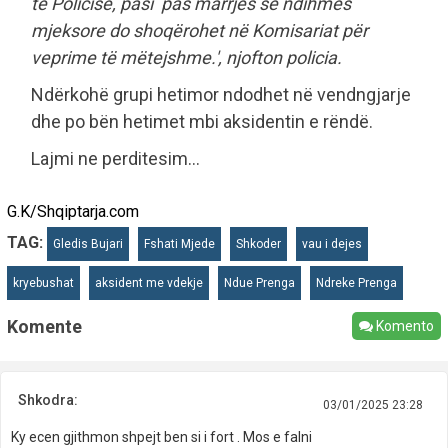
të Policisë, pasi pas marrjes së ndihmës
mjeksore do shoqërohet në Komisariat për
veprime të mëtejshme.', njofton policia.
Ndërkohë grupi hetimor ndodhet në vendngjarje
dhe po bën hetimet mbi aksidentin e rëndë.
Lajmi ne perditesim...
G.K/Shqiptarja.com
TAG:
Gledis Bujari
Fshati Mjede
Shkoder
vau i dejes
kryebushat
aksident me vdekje
Ndue Prenga
Ndreke Prenga
Komente
Komento
Shkodra:
03/01/2025 23:28
Ky ecen gjithmon shpejt ben si i fort . Mos e falni