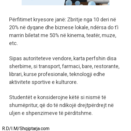
Përfitimet kryesore janë: Zbritje nga 10 deri në
20% në dyqane dhe biznese lokale, ndërsa do t’i
marrin biletat me 50% në kinema, teatër, muze,
etc.
Sipas autoriteteve vendore, karta perfshin disa
sherbime, si transport, farmaci, bare, restorante,
librari, kurse profesionale, teknologji edhe
aktivitete sportive e kulturore.
Studentët e konsiderojne këtë si nismë të
shumëpritur, që do të ndikojë drejtpërdrejt në
uljen e shpenzimeve të përditshme.
R.D/I.M/Shqiptarja.com