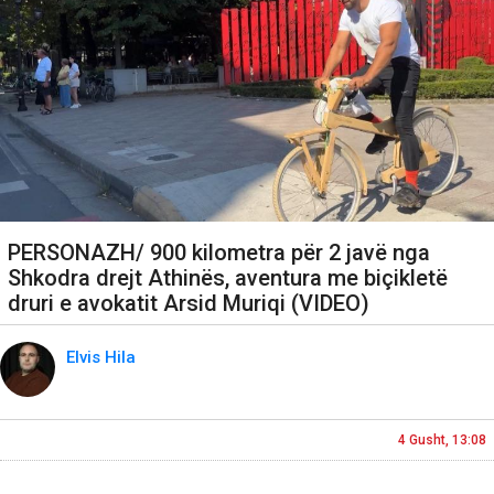
PERSONAZH/ 900 kilometra për 2 javë nga
Shkodra drejt Athinës, aventura me biçikletë
druri e avokatit Arsid Muriqi (VIDEO)
Elvis Hila
4 Gusht, 13:08