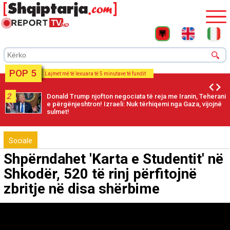
POP 5
Lajmet më të lexuara të 5 minutave të fundit
2
Donald Trump njofton negociata të reja me Iranin, Teherani
e përgënjeshtron! Izraeli: Nuk tërhiqemi nga Gaza, vijojnë
sulmet!
Sociale
Shpërndahet 'Karta e Studentit' në
Shkodër, 520 të rinj përfitojnë
zbritje në disa shërbime