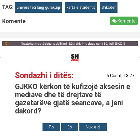
TAG:
universiteti luigj gurakuqi
karta e studentit
Shkoder
Komente
Komento
Sondazhi i ditës:
5 Gusht, 13:27
GJKKO kërkon të kufizojë aksesin e
mediave dhe të drejtave të
gazetarëve gjatë seancave, a jeni
dakord?
Po
Jo
Nuk e di