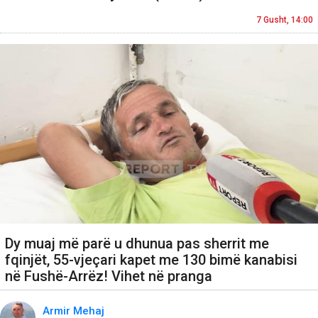
7 Gusht, 14:00
Dy muaj më parë u dhunua pas sherrit me
fqinjët, 55-vjeçari kapet me 130 bimë kanabisi
në Fushë-Arrëz! Vihet në pranga
Armir Mehaj