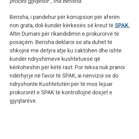
proces gjyqësor”, tha Berisha.
Berisha, i pandehur për korrupsion për aferën
non grata, doli kundër kërkesës së kreut të
SPAK
,
Altin Dumani për rikandidimin e prokurorvë të
posaçëm. Berisha deklaroi se ata duhet të
shkojnë me detyra atje ku caktohen dhe ishte
kundër ndryshimeve kushtetuese që
kërkoheshin për këtë rast. Por teksa nuk pranoi
ndërhyrje në favor të SPAK, ai nënvizoi se do
ndryshonte Kushtetutën për të mos lejuar
prokurorët e SPAK të kontrollojnë dosjet e
gjyqtarëve.