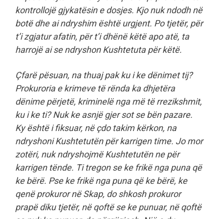
kontrollojë gjykatësin e dosjes. Kjo nuk ndodh në
botë dhe ai ndryshim është urgjent. Po tjetër, për
t’i zgjatur afatin, për t’i dhënë këtë apo atë, ta
harrojë ai se ndryshon Kushtetuta për këtë.
Çfarë pësuan, na thuaj pak ku i ke dënimet tij?
Prokuroria e krimeve të rënda ka dhjetëra
dënime përjetë, kriminelë nga më të rrezikshmit,
ku i ke ti? Nuk ke asnjë gjer sot se bën pazare.
Ky është i fiksuar, në çdo takim kërkon, na
ndryshoni Kushtetutën për karrigen time. Jo mor
zotëri, nuk ndryshojmë Kushtetutën ne për
karrigen tënde. Ti tregon se ke frikë nga puna që
ke bërë. Pse ke frikë nga puna që ke bërë, ke
qenë prokuror në Skap, do shkosh prokuror
prapë diku tjetër, në qoftë se ke punuar, në qoftë