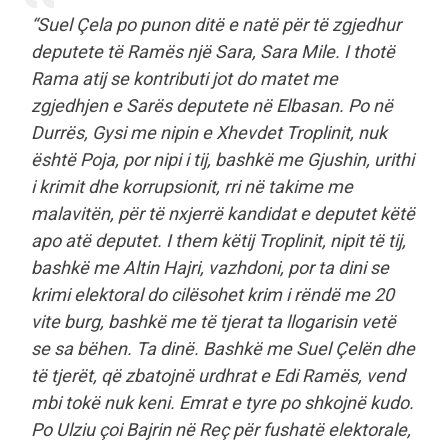
“Suel Çela po punon ditë e natë për të zgjedhur
deputete të Ramës një Sara, Sara Mile. I thotë
Rama atij se kontributi jot do matet me
zgjedhjen e Sarës deputete në Elbasan. Po në
Durrës, Gysi me nipin e Xhevdet Troplinit, nuk
është Poja, por nipi i tij, bashkë me Gjushin, urithi
i krimit dhe korrupsionit, rri në takime me
malavitën, për të nxjerrë kandidat e deputet këtë
apo atë deputet. I them këtij Troplinit, nipit të tij,
bashkë me Altin Hajri, vazhdoni, por ta dini se
krimi elektoral do cilësohet krim i rëndë me 20
vite burg, bashkë me të tjerat ta llogarisin vetë
se sa bëhen. Ta dinë. Bashkë me Suel Çelën dhe
të tjerët, që zbatojnë urdhrat e Edi Ramës, vend
mbi tokë nuk keni. Emrat e tyre po shkojnë kudo.
Po Ulziu çoi Bajrin në Reç për fushatë elektorale,