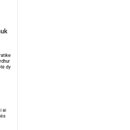
nuk
ratike
rdhur
otë dy
 ai
lës