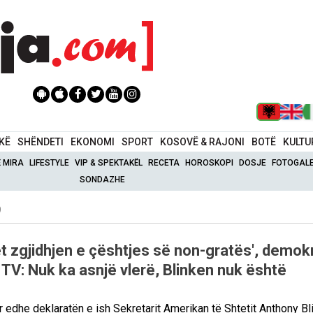
IKË
SHËNDETI
EKONOMI
SPORT
KOSOVË & RAJONI
BOTË
KULTU
Ë MIRA
LIFESTYLE
VIP & SPEKTAKËL
RECETA
HOROSKOPI
DOSJE
FOTOGALE
SONDAZHE
9
t zgjidhjen e çështjes së non-gratës', demokr
 TV: Nuk ka asnjë vlerë, Blinken nuk është
edhe deklaratën e ish Sekretarit Amerikan të Shtetit Anthony Bl