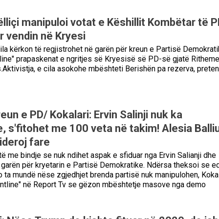
ëlliçi manipuloi votat e Këshillit Kombëtar të 
ar vendin në Kryesi
cila kërkon të regjistrohet në garën për kreun e Partisë Demokrati
tline" prapaskenat e ngritjes së Kryesisë së PD-së gjatë Ritheme
s.Aktivistja, e cila asokohe mbështeti Berishën pa rezerva, prete
eun e PD/ Kokalari: Ervin Salinji nuk ka
 s'fitohet me 100 veta në takim! Alesia Balli
ideroj fare
të me bindje se nuk ndihet aspak e sfiduar nga Ervin Salianji dhe
ë garën për kryetarin e Partisë Demokratike. Ndërsa theksoi se e
o ta mundë nëse zgjedhjet brenda partisë nuk manipulohen, Kokal
rontline" në Report Tv se gëzon mbështetje masove nga demo