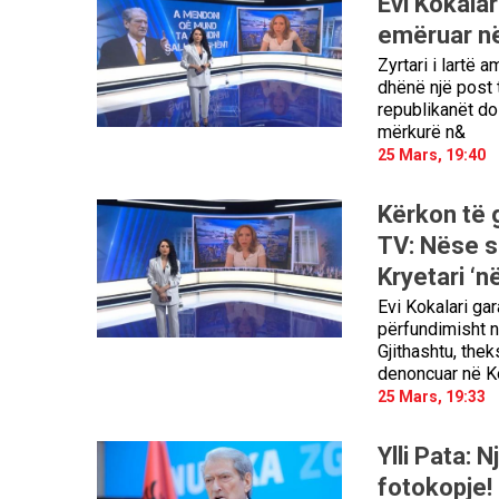
Evi Kokalar
emëruar në
Zyrtari i lartë 
dhënë një post 
republikanët do
mërkurë n&
25 Mars, 19:40
Kërkon të g
TV: Nëse s
Kryetari ‘n
Evi Kokalari gar
përfundimisht n
Gjithashtu, thek
denoncuar në Ko
25 Mars, 19:33
Ylli Pata: 
fotokopje!