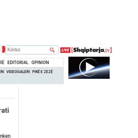
RË
EDITORIAL
OPINION
RI
VIDEOGALERI
PIKË E ZEZË
ati
inken