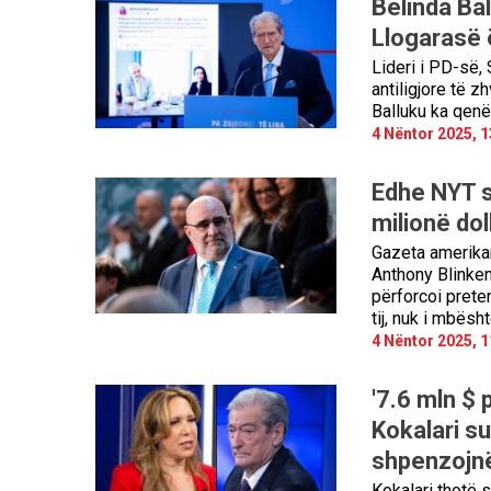
Belinda Bal
Llogarasë 
Lideri i PD-së,
antiligjore të z
Balluku ka qenë
4 Nëntor 2025, 1
Edhe NYT s
milionë dol
Gazeta amerikan
Anthony Blinken 
përforcoi prete
tij, nuk i mbësh
4 Nëntor 2025, 1
'7.6 mln $ 
Kokalari su
shpenzojnë
Kokalari thotë s