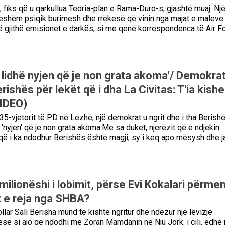
, fiks që u qarkullua Teoria-plan e Rama-Duro-s, gjashtë muaj. Nj
eshëm psiqik burimesh dhe rrëkesë që vinin nga majat e maleve 
ë gjithë emisionet e darkës, si me qenë korrespondenca të Air F
 lidhë nyjen që je non grata akoma'/ Demokrati
ishës për lekët që i dha La Civitas: T'ia kishe
VIDEO)
 35-vjetorit të PD në Lezhë, një demokrat u ngrit dhe i tha Berish
 'nyjen' që je non grata akoma.Me sa duket, njerëzit që e ndjekin
që i ka ndodhur Berishës është magji, sy i keq apo mësysh dhe j
8 milionëshi i lobimit, përse Evi Kokalari përmen
 e reja nga SHBA?
lar Sali Berisha mund të kishte ngritur dhe ndezur një lëvizje
ese si ajo që ndodhi me Zoran Mamdanin në Nju Jork. i cili, edhe