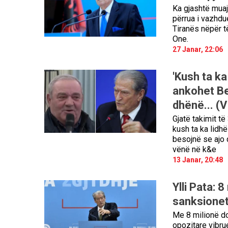
Ka gjashtë muaj
përrua i vazhdu
Tiranës nëpër t
One.
27 Janar, 22:06
'Kush ta ka
ankohet Ber
dhënë... (
Gjatë takimit të
kush ta ka lidhë
besojnë se ajo 
vënë në k&e
13 Janar, 20:48
Ylli Pata: 
sanksionet
Me 8 milionë dol
opozitare vibru