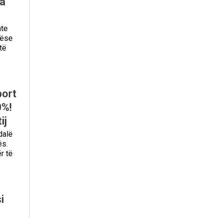
ha
hte
nëse
të
port
0%!
ij
dalë
ës.
r të
i