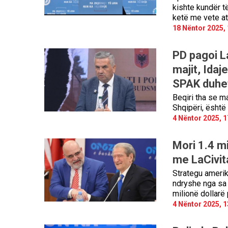
kishte kundër të
ketë me vete atë
18 Nëntor 2025, 
PD pagoi L
majit, Idaj
SPAK duhet
Beqiri tha se ma
Shqipëri, është n
4 Nëntor 2025, 1
Mori 1.4 m
me LaCivit
Strategu amerika
ndryshe nga sa 
milionë dollarë 
4 Nëntor 2025, 1