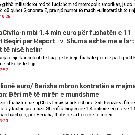
 gjithë miliarderët më të fuqishëm të metropolit amerikan, ja doli
 që quhet Gjenerata Z, pra një numër të madh vullnetarësh të rinj
19:26
aCivita-n mbi 1.4 mln euro për fushatën e 11
et Beqiri për Report Tv: Shuma është më e lart
 të nisë hetim
rrja e një konsulenti të huaj që të bëjë fushatë për një parti politi
ë shkelje të ligjit.
7:57
ilionë euro/ Berisha mbron kontratën e majm
an: Bëri më të mirën e mundshme
n i fushatës së tij Chris Lacivita nuk i dhuroi Sali Berishës fitor
të dy kishin premtuar. Sherifi u largua me 1.4 milionë euro ose 1.
pas humbjes, por Berisha, thotë se ai bëri më të mirën.
3:20