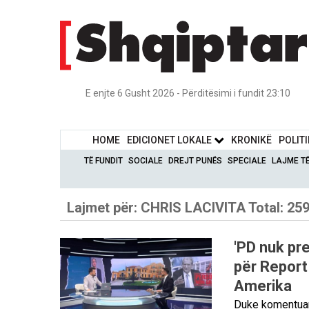
E enjte 6 Gusht 2026 - Përditësimi i fundit 23:10
HOME
EDICIONET LOKALE
KRONIKË
POLIT
TË FUNDIT
SOCIALE
DREJT PUNËS
SPECIALE
LAJME T
Lajmet për:
CHRIS LACIVITA
Total: 25
'PD nuk pre
për Report
Amerika
Duke komentuar 