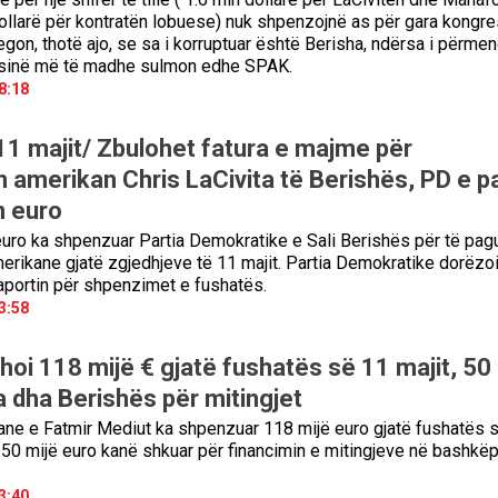
ollarë për kontratën lobuese) nuk shpenzojnë as për gara kongre
gon, thotë ajo, se sa i korruptuar është Berisha, ndërsa i përmend
sinë më të madhe sulmon edhe SPAK.
8:18
11 majit/ Zbulohet fatura e majme për
n amerikan Chris LaCivita të Berishës, PD e p
n euro
euro ka shpenzuar Partia Demokratike e Sali Berishës për të pag
rikane gjatë zgjedhjeve të 11 majit. Partia Demokratike dorëzo
portin për shpenzimet e fushatës.
3:58
hoi 118 mijë € gjatë fushatës së 11 majit, 50
a dha Berishës për mitingjet
ane e Fatmir Mediut ka shpenzuar 118 mijë euro gjatë fushatës 
, 50 mijë euro kanë shkuar për financimin e mitingjeve në bashkë
3:40