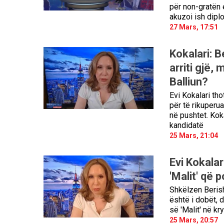
për non-gratën 
akuzoi ish dipl
27 Mars, 17:51
Kokalari: 
arriti gjë,
Balliun?
Evi Kokalari th
për të rikuperu
në pushtet. Koka
kandidatë
25 Mars, 21:04
Evi Kokalar
'Malit' që 
Shkëlzen Berish
është i dobët, d
së 'Malit' në k
25 Mars, 20:57