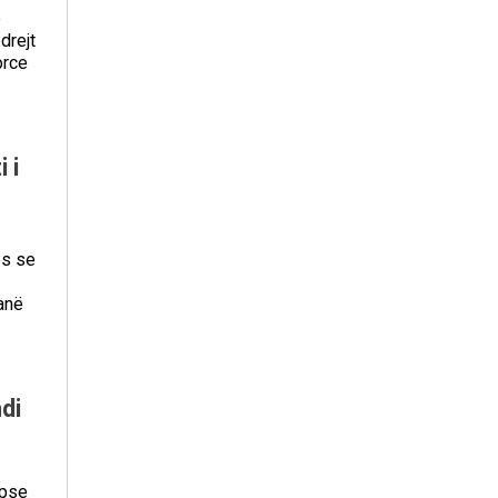
ë
drejt
orce
 i
ës se
anë
di
 pse