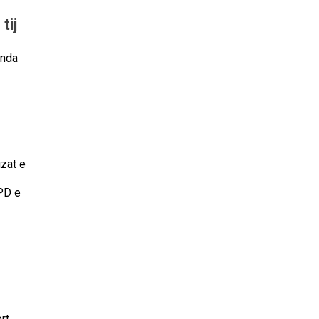
tij
inda
uzat e
 PD e
rt