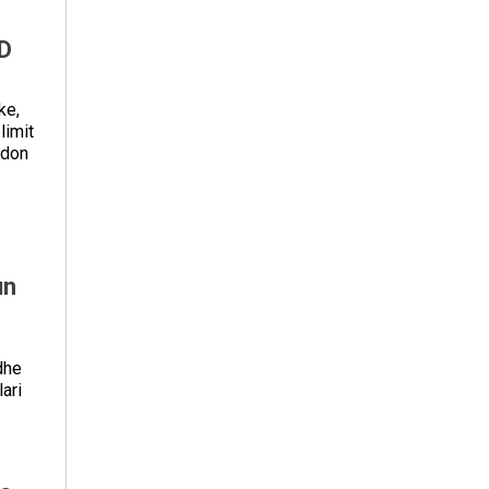
PD
ke,
limit
ndon
un
dhe
ari