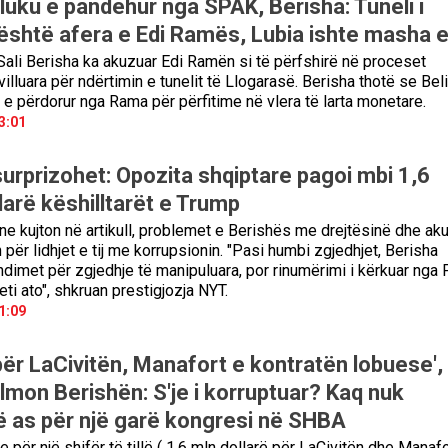
luku e pandehur nga SPAK, Berisha: Tuneli i
është afera e Edi Ramës, Lubia ishte masha e 
 Sali Berisha ka akuzuar Edi Ramën si të përfshirë në proceset
hvilluara për ndërtimin e tunelit të Llogarasë. Berisha thotë se Bel
 e përdorur nga Rama për përfitime në vlera të larta monetare.
3:01
urprizohet: Opozita shqiptare pagoi mbi 1,6
larë këshilltarët e Trump
e kujton në artikull, problemet e Berishës me drejtësinë dhe ak
për lidhjet e tij me korrupsionin. "Pasi humbi zgjedhjet, Berisha
ndimet për zgjedhje të manipuluara, por rinumërimi i kërkuar nga
teti ato", shkruan prestigjozja NYT.
1:09
për LaCivitën, Manafort e kontratën lobuese',
lmon Berishën: S'je i korruptuar? Kaq nuk
 as për një garë kongresi në SHBA
e për një shifër të tillë ( 1.6 mln dollarë për LaCivitën dhe Manafo