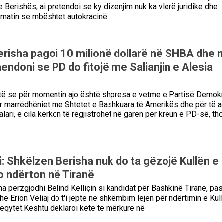
e Berishës, ai pretendoi se ky dizenjim nuk ka vlerë juridike dhe
omatin se mbështet autokracinë.
Berisha pagoi 10 milionë dollarë në SHBA dhe 
 mendoni se PD do fitojë me Salianjin e Alesia
otë se për momentin ajo është shpresa e vetme e Partisë Demok
ar marrëdhëniet me Shtetet e Bashkuara të Amerikës dhe për të a
lari, e cila kërkon të regjistrohet në garën për kreun e PD-së, th
i: Shkëlzen Berisha nuk do ta gëzojë Kullën e
po ndërton në Tiranë
a përzgjodhi Belind Këlliçin si kandidat për Bashkinë Tiranë, pasi
he Erion Veliaj do t'i jepte në shkëmbim lejen për ndërtimin e Kul
ryeqytet.Kështu deklaroi këtë të mërkurë në