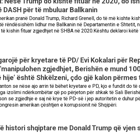
i: Nëse Trump do kishte fituar në 2020, do is
 DASH për të mbuluar Ballkanin
amerikan pranë Donald Trump, Richard Grenell, do të më kishte kis
të rëndësishëm lidhur me Ballkanin në Departamentin e Shtetit, 
 të kishin fituar zgjedhjet në SHBA në 2020.Kështu deklaroi këtë 
arojë për kryetare të PD/ Evi Kokalari për Re
’manipulohen zgjedhjet, Berishën e mund 10
ë hije’ është Shkëlzeni, çdo gjë kalon përmes t
anton se nëse ajo arrin të bëhet kryetare e PD, kjo e fundit do të 
ga izolimi ndërkombëtar që po përjeton për shkak të Sali Berish
son se zgjedhje e saj në krye të PD-së i jep autoritetin e duhur pë
ngresin amerikan çështjen e korrupsionit në Shqipëri.
Një histori shqiptare me Donald Trump që vjen s