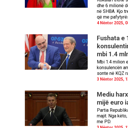
dhe 6 milionë d
në SHBA. Kjo tre
që me pafytyrë
4 Nëntor 2025, 0
Fushata e 
konsulenti
mbi 1.4 ml
Mbi 1.4 milion 
konsulencën ame
sonte në KQZ ra
3 Nëntor 2025, 1
Mediu harx
mijë euro i
Partia Republik
majit. Nga këto
me PD.
3 Nëntor 2025, 1