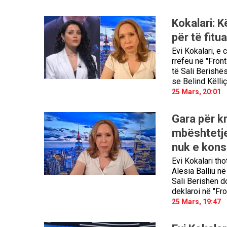
Kokalari: K
për të fitu
Evi Kokalari, e 
rrëfeu në "Fron
të Sali Berishë
se Belind Këlliç
25 Mars, 20:01
Gara për kr
mbështetje,
nuk e kons
Evi Kokalari tho
Alesia Balliu n
Sali Berishën d
deklaroi në "F
25 Mars, 19:47