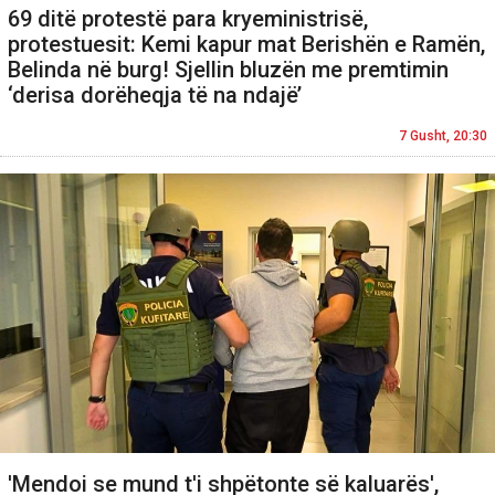
69 ditë protestë para kryeministrisë,
protestuesit: Kemi kapur mat Berishën e Ramën,
Belinda në burg! Sjellin bluzën me premtimin
‘derisa dorëheqja të na ndajë’
7 Gusht, 20:30
'Mendoi se mund t'i shpëtonte së kaluarës',