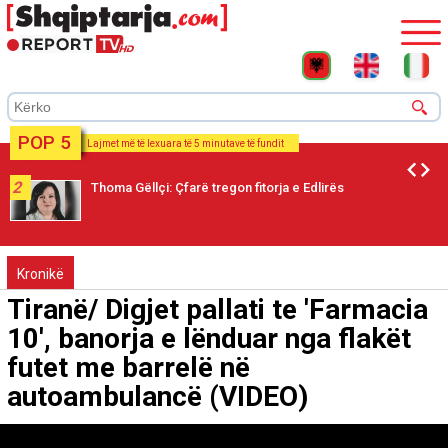
POP 5
Lajmet më të lexuara të 5 minutave të fundit
2
Thoma Gëllçi: Çfarë tregon fitorja e Edlirës
Kronikë
Tiranë/ Digjet pallati te 'Farmacia
10', banorja e lënduar nga flakët
futet me barrelë në
autoambulancë (VIDEO)