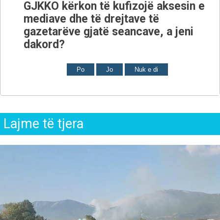
GJKKO kërkon të kufizojë aksesin e
mediave dhe të drejtave të
gazetarëve gjatë seancave, a jeni
dakord?
Po
Jo
Nuk e di
Lajme të tjera