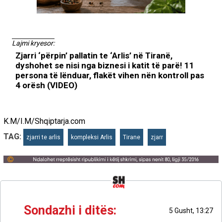
Lajmi kryesor:
Zjarri ‘përpin’ pallatin te ‘Arlis’ në Tiranë,
dyshohet se nisi nga biznesi i katit të parë! 11
persona të lënduar, flakët vihen nën kontroll pas
4 orësh (VIDEO)
K.M/I.M/Shqiptarja.com
TAG:
zjarri te arlis
kompleksi Arlis
Tirane
zjarr
Sondazhi i ditës:
5 Gusht, 13:27