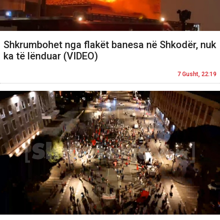
Shkrumbohet nga flakët banesa në Shkodër, nuk
ka të lënduar (VIDEO)
7 Gusht, 22:19