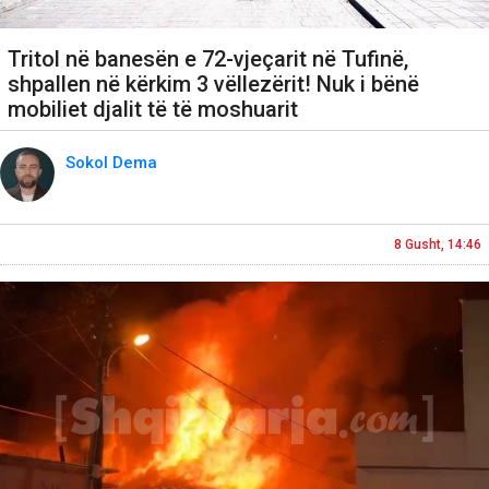
Tritol në banesën e 72-vjeçarit në Tufinë,
shpallen në kërkim 3 vëllezërit! Nuk i bënë
mobiliet djalit të të moshuarit
Sokol Dema
8 Gusht, 14:46