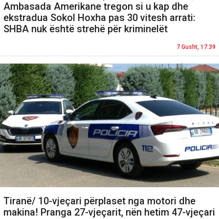
Ambasada Amerikane tregon si u kap dhe
ekstradua Sokol Hoxha pas 30 vitesh arrati:
SHBA nuk është strehë për kriminelët
7 Gusht, 17:39
Tiranë/ 10-vjeçari përplaset nga motori dhe
makina! Pranga 27-vjeçarit, nën hetim 47-vjeçari