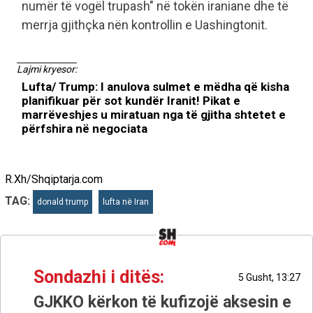
numër të vogël trupash" në tokën iraniane dhe të
merrja gjithçka nën kontrollin e Uashingtonit.
Lajmi kryesor:
Lufta/ Trump: I anulova sulmet e mëdha që kisha
planifikuar për sot kundër Iranit! Pikat e
marrëveshjes u miratuan nga të gjitha shtetet e
përfshira në negociata
R.Xh/Shqiptarja.com
TAG:
donald trump
lufta në Iran
Sondazhi i ditës:
5 Gusht, 13:27
GJKKO kërkon të kufizojë aksesin e