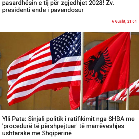
pasardhësin e tij për zgjedhjet 2028! Zv.
presidenti ende i pavendosur
6 Gusht, 21:04
Ylli Pata: Sinjali politik i ratifikimit nga SHBA me
'procedurë të përshpejtuar' të marrëveshjes
ushtarake me Shqipërinë