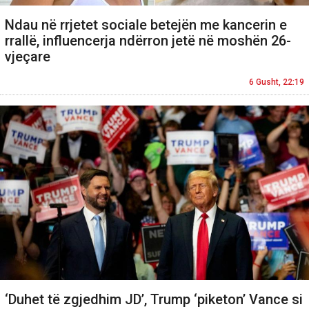
Ndau në rrjetet sociale betejën me kancerin e
rrallë, influencerja ndërron jetë në moshën 26-
vjeçare
6 Gusht, 22:19
‘Duhet të zgjedhim JD’, Trump ‘piketon’ Vance si