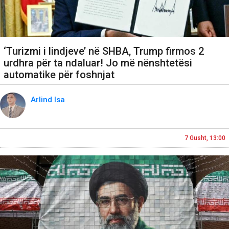
‘Turizmi i lindjeve’ në SHBA, Trump firmos 2
urdhra për ta ndaluar! Jo më nënshtetësi
automatike për foshnjat
Arlind Isa
7 Gusht, 13:00