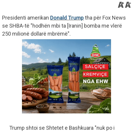
Presidenti amerikan
Donald Trump
tha për Fox News
se SHBA-të "hodhën mbi ta [Iranin] bomba me vlerë
250 milionë dollarë mbrëmë".
Trump shtoi se Shtetet e Bashkuara "nuk po i