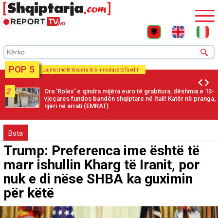
POP 5
Lajmet më të lexuara të 5 minutave të fundit
2
Ora 'Rolex' e qindra mijëra euro të grabitura, dëshmia e 13-
vjeçares fundos bandën shqiptare në Itali! Katër në pranga,
njëri në arrati (EMRAT)
Bota
Trump: Preferenca ime është të
marr ishullin Kharg të Iranit, por
nuk e di nëse SHBA ka guximin
për këtë