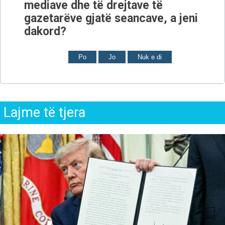
mediave dhe të drejtave të
gazetarëve gjatë seancave, a jeni
dakord?
Po
Jo
Nuk e di
Lajme të tjera