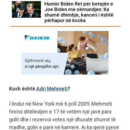
Hunter Biden flet për betejën e
Joe Biden me sëmundjen: Ka
shumë dhimbje, kanceri i është
përhapur në kocka
Kush është
Adri Mehmeti
?
I lindur në New York më 6 prill 2009, Mehmeti
festoi ditëlindjen e 17-të vetëm një javë para
golit dhe i rezervoi vetes një dhuratë shumë të
madhe, golin e parë në karrierë. Ai ka qenë pjesë