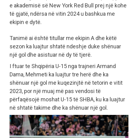
e akademisë së New York Red Bull prej një kohe
të gjatë, ndërsa në vitin 2024 u bashkua me
ekipin e dytë.
Tanimë ai është titullar me ekipin A dhe këtë
sezon ka luajtur shtatë ndeshje duke shënuar
një gol dhe asistuar në dy të tjerë.
I ftuar te Shqipëria U-15 nga trajneri Armand
Dama, Mehmeti ka luajtur tre herë dhe ka
shënuar një gol me kuqezinjtë në tetorin e vitit
2023, por një muaj më pas vendosi të
përfaqësojë moshat U-15 të SHBA, ku ka luajtur
në shtatë takime dhe ka shënuar një gol.