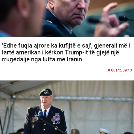
'Edhe fuqia ajrore ka kufijtë e saj', gjenerali më i
lartë amerikan i kërkon Trump-it të gjejë një
rrugëdalje nga lufta me Iranin
8 Gusht, 09:43