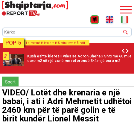
POP 5
Lajmet më të lexuara të 5 minutave të fundit
2
Kush është blerësi i vilës së Agron Shehaj? Shiti me 60 mijë
euro m2 në një zonë me referencë 3-4 mijë euro m2
Sport
VIDEO/ Lotët dhe krenaria e një
babai, i ati i Adri Mehmetit udhëtoi
2460 km për të parë golin e të
birit kundër Lionel Messit