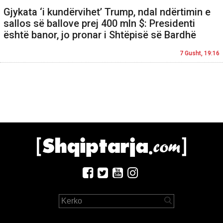
Gjykata ‘i kundërvihet’ Trump, ndal ndërtimin e
sallos së ballove prej 400 mln $: Presidenti
është banor, jo pronar i Shtëpisë së Bardhë
7 Gusht, 19:16