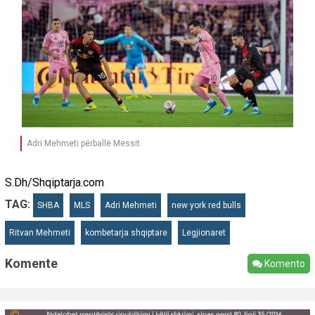
Adri Mehmeti përballë Messit
S.Dh/Shqiptarja.com
TAG:
SHBA
MLS
Adri Mehmeti
new york red bulls
Ritvan Mehmeti
kombetarja shqiptare
Legjionaret
Komente
Komento