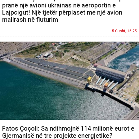
pranë një avioni ukrainas në aeroportin e
Lajpcigut! Një tjetër përplaset me një avion
mallrash në fluturim
5 Gusht, 16:25
Fatos Çoçoli: Sa ndihmojnë 114 milionë eurot e
Gjermanisë në tre projekte energjetike?