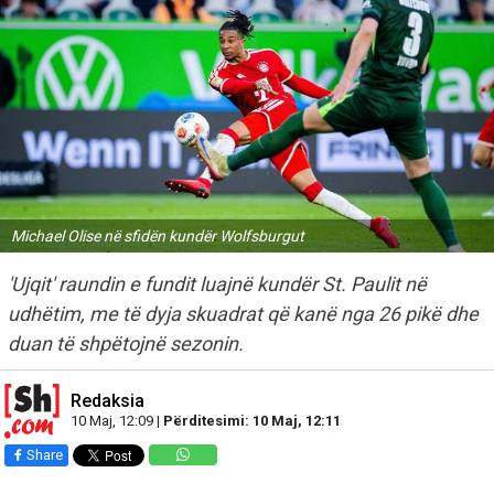
Michael Olise në sfidën kundër Wolfsburgut
'Ujqit' raundin e fundit luajnë kundër St. Paulit në
udhëtim, me të dyja skuadrat që kanë nga 26 pikë dhe
duan të shpëtojnë sezonin.
Redaksia
10 Maj, 12:09 |
Përditesimi: 10 Maj, 12:11
Share