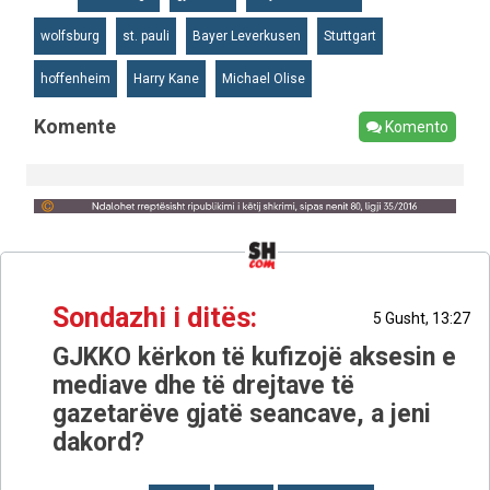
wolfsburg
st. pauli
Bayer Leverkusen
Stuttgart
hoffenheim
Harry Kane
Michael Olise
Komente
Komento
Sondazhi i ditës:
5 Gusht, 13:27
GJKKO kërkon të kufizojë aksesin e
mediave dhe të drejtave të
gazetarëve gjatë seancave, a jeni
dakord?