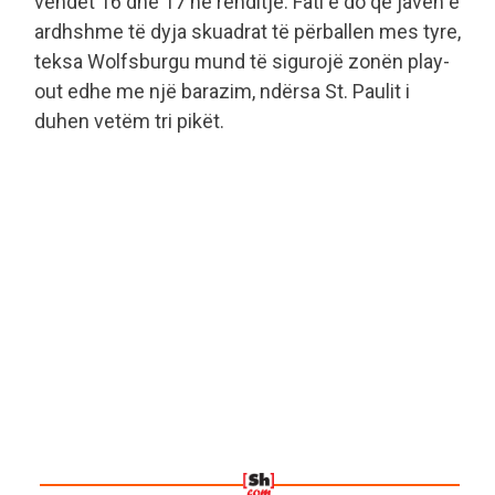
vendet 16 dhe 17 në renditje. Fati e do që javën e
ardhshme të dyja skuadrat të përballen mes tyre,
teksa Wolfsburgu mund të sigurojë zonën play-
out edhe me një barazim, ndërsa St. Paulit i
duhen vetëm tri pikët.