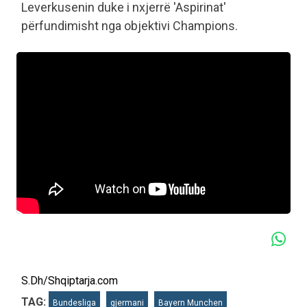
Leverkusenin duke i nxjerrë 'Aspirinat'
përfundimisht nga objektivi Champions.
S.Dh/Shqiptarja.com
TAG:
Bundesliga
gjermani
Bayern Munchen