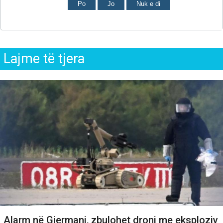
Po
Jo
Nuk e di
Lajme të tjera
Alarm në Gjermani, zbulohet droni me eksploziv