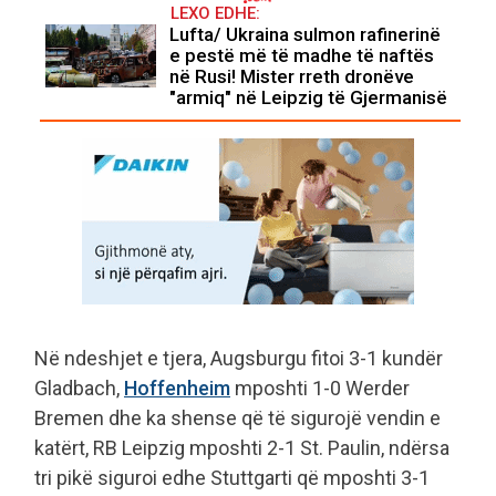
LEXO EDHE:
Lufta/ Ukraina sulmon rafinerinë
e pestë më të madhe të naftës
në Rusi! Mister rreth dronëve
"armiq" në Leipzig të Gjermanisë
Në ndeshjet e tjera, Augsburgu fitoi 3-1 kundër
Gladbach,
Hoffenheim
mposhti 1-0 Werder
Bremen dhe ka shense që të sigurojë vendin e
katërt, RB Leipzig mposhti 2-1 St. Paulin, ndërsa
tri pikë siguroi edhe Stuttgarti që mposhti 3-1