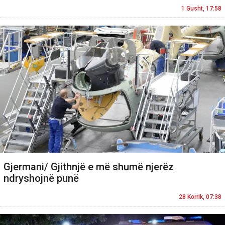
1 Gusht, 17:58
Gjermani/ Gjithnjë e më shumë njerëz
ndryshojnë punë
28 Korrik, 07:38