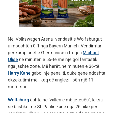
Në 'Volkswagen Arena', vendasit e Wolfsburgut
u mposhtën 0-1 nga Bayern Munich. Vendimtar
për kampionët e Gjermanisë u tregua
Michael
Olise
në minutën e 56-të me një gol fantastik
nga jashtë zone. Më herët, në minutën e 36-të
Harry Kane
gaboi një penallti, duke qenë ndoshta
ekzekutimi më i keq që anglezi i bën një 11
metërshi.
Wolfsburg
është në 'vallen e mbijetesës', teksa
së bashku me St. Paulin kanë nga 26 pikë për