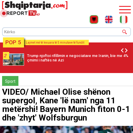
POP 5
Lajmet më të lexuara të 5 minutave të fundit
2
Trump njoftoi rifillimin e negociatave me Iranin, bie me 4%
çmimi i naftës në Azi
Sport
VIDEO/ Michael Olise shënon
supergol, Kane 'lë nam' nga 11
metërshi! Bayern Munich fiton 0-1
dhe 'zhyt' Wolfsburgun