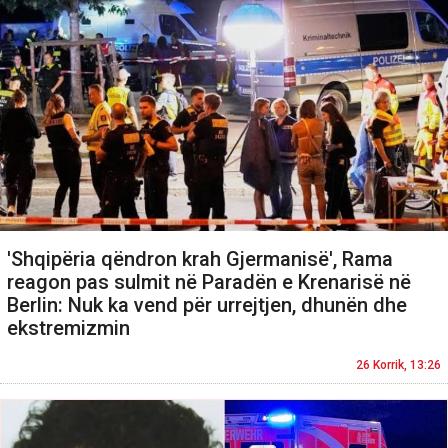
'Shqipëria qëndron krah Gjermanisë', Rama
reagon pas sulmit në Paradën e Krenarisë në
Berlin: Nuk ka vend për urrejtjen, dhunën dhe
ekstremizmin
26 Korrik, 13:26