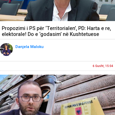
Propozimi i PS për ‘Territorialen’, PD: Harta e re,
elektorale! Do e ‘godasim’ në Kushtetuese
Danjela Maloku
6 Gusht, 15:04