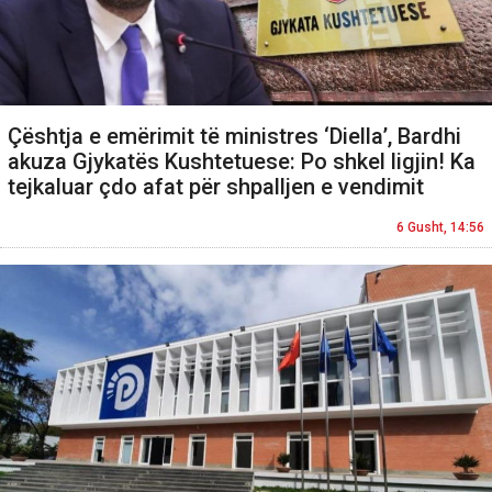
Çështja e emërimit të ministres ‘Diella’, Bardhi
akuza Gjykatës Kushtetuese: Po shkel ligjin! Ka
tejkaluar çdo afat për shpalljen e vendimit
6 Gusht, 14:56