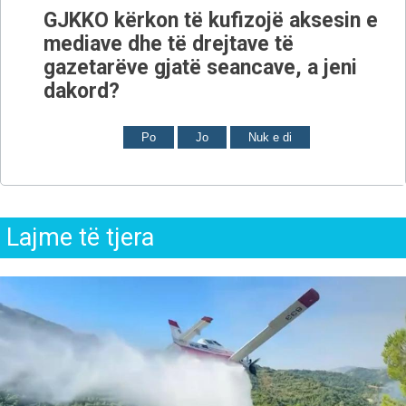
GJKKO kërkon të kufizojë aksesin e
mediave dhe të drejtave të
gazetarëve gjatë seancave, a jeni
dakord?
Po
Jo
Nuk e di
Lajme të tjera