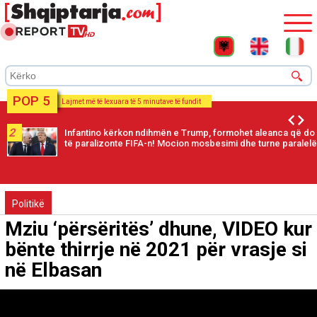
POP 5
Lajmet më të lexuara të 5 minutave të fundit
2
Infantino kërkon ndihmën e Trump, formohet aleanca që do
të paralizonte FIFA-n! Mocion mosbesimi dhe turne paralelë
Politikë
Mziu ‘përsëritës’ dhune, VIDEO kur
bënte thirrje në 2021 për vrasje si
në Elbasan