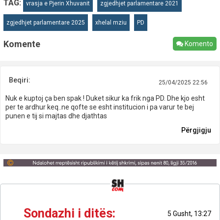
TAG:
vrasja e Pjerin Xhuvanit
zgjedhjet parlamentare 2021
zgjedhjet parlamentare 2025
xhelal mziu
PD
Komente
Komento
Beqiri:
25/04/2025 22:56
Nuk e kuptoj ça ben spak ! Duket sikur ka frik nga PD. Dhe kjo esht
per te ardhur keq..ne qofte se esht institucion i pa varur te bej
punen e tij si majtas dhe djathtas
Përgjigju
Sondazhi i ditës:
5 Gusht, 13:27