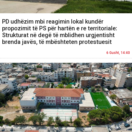
PD udhëzim mbi reagimin lokal kundër
propozimit të PS për hartën e re territoriale:
Strukturat në degë të mblidhen urgjentisht
brenda javës, të mbështeten protestuesit
6 Gusht, 14:40