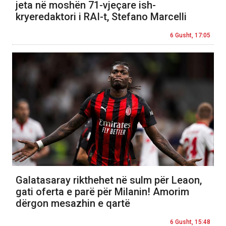
jeta në moshën 71-vjeçare ish-
kryeredaktori i RAI-t, Stefano Marcelli
6 Gusht, 17:05
Galatasaray rikthehet në sulm për Leaon,
gati oferta e parë për Milanin! Amorim
dërgon mesazhin e qartë
6 Gusht, 15:48