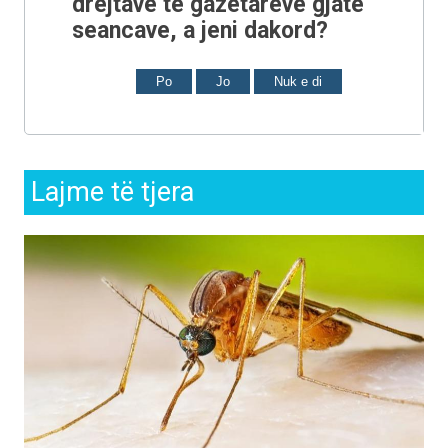
drejtave të gazetarëve gjatë
seancave, a jeni dakord?
Po
Jo
Nuk e di
Lajme të tjera