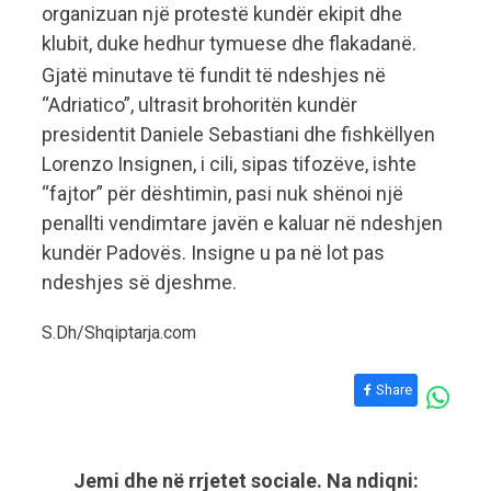
organizuan një protestë kundër ekipit dhe
klubit, duke hedhur tymuese dhe flakadanë.
Gjatë minutave të fundit të ndeshjes në
“Adriatico”, ultrasit brohoritën kundër
presidentit Daniele Sebastiani dhe fishkëllyen
Lorenzo Insignen, i cili, sipas tifozëve, ishte
“fajtor” për dështimin, pasi nuk shënoi një
penallti vendimtare javën e kaluar në ndeshjen
kundër Padovës. Insigne u pa në lot pas
ndeshjes së djeshme.
S.Dh/Shqiptarja.com
Share
Jemi dhe në rrjetet sociale. Na ndiqni: