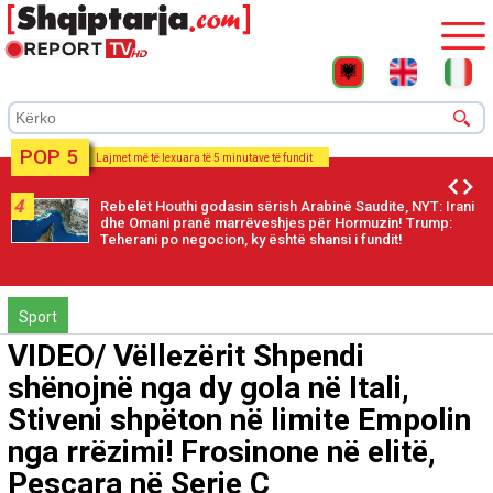
POP 5
Lajmet më të lexuara të 5 minutave të fundit
4
Rebelët Houthi godasin sërish Arabinë Saudite, NYT: Irani
dhe Omani pranë marrëveshjes për Hormuzin! Trump:
Teherani po negocion, ky është shansi i fundit!
Sport
VIDEO/ Vëllezërit Shpendi
shënojnë nga dy gola në Itali,
Stiveni shpëton në limite Empolin
nga rrëzimi! Frosinone në elitë,
Pescara në Serie C