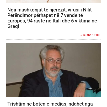
Nga mushkonjat te njerëzit, virusi i Nilit
Perëndimor përhapet në 7 vende të
Europës, 94 raste në Itali dhe 6 viktima në
Greqi
6 Gusht, 19:08
Trishtim në botën e medias, ndahet nga