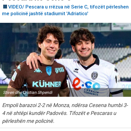
VIDEO/ Pescara u rrëzua në Serie C, tifozët përleshen
me policinë jashtë stadiumit 'Adriatico'
Stiven dhe Cristian Shpendi
Empoli barazoi 2-2 në Monza, ndërsa Cesena humbi 3-
4 në shtëpi kundër Padovës. Tifozët e Pescaras u
përleshën me policinë.