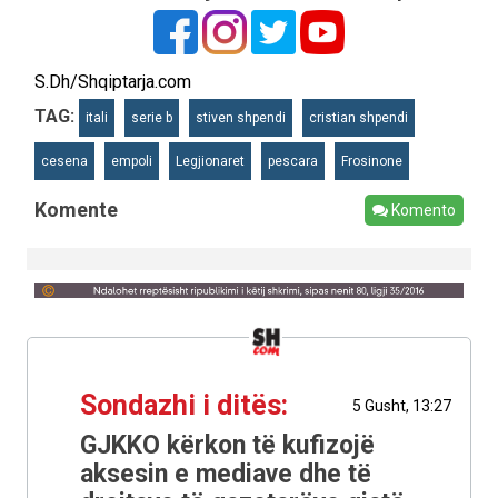
S.Dh/Shqiptarja.com
TAG:
itali
serie b
stiven shpendi
cristian shpendi
cesena
empoli
Legjionaret
pescara
Frosinone
Komente
Komento
Sondazhi i ditës:
5 Gusht, 13:27
GJKKO kërkon të kufizojë
aksesin e mediave dhe të