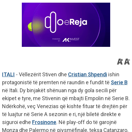
ITALI
- Vëllezërit Stiven dhe
Cristian Shpendi
ishin
protagonistë të premten në raundin e fundit të
Serie B
në Itali. Dy binjakët shënuan nga dy gola secili për
ekipet e tyre, me Stivenin që mbajti Empolin në Serie B.
Ndërkohë, veç Venezias që kishte fituar të drejtën për
të luajtur në Serie A sezonin e ri, një biletë direkte e
siguroi edhe
Frosinone
. Në play-off do të garojnë
Monza dhe Palermo në gjysmëfinale, teksa Catanzaro,