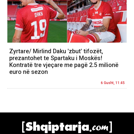
Zyrtare/ Mirlind Daku 'zbut' tifozët,
prezantohet te Spartaku i Moskës!
Kontratë tre vjeçare me pagë 2.5 milionë
euro në sezon
6 Gusht, 11:45