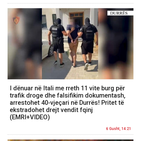
I dënuar në Itali me rreth 11 vite burg për
trafik droge dhe falsifikim dokumentash,
arrestohet 40-vjeçari në Durrës! Pritet të
ekstradohet drejt vendit fqinj
(EMRI+VIDEO)
6 Gusht, 14:21