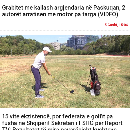
Grabitet me kallash argjendaria në Paskuqan, 2
autorët arratisen me motor pa targa (VIDEO)
5 Gusht, 15:04
15 vite ekzistencë, por federata e golfit pa
fusha në Shqipëri! Sekretari i FSHG për Report
TV: Rezultatet të mira pavarësisht kushteve