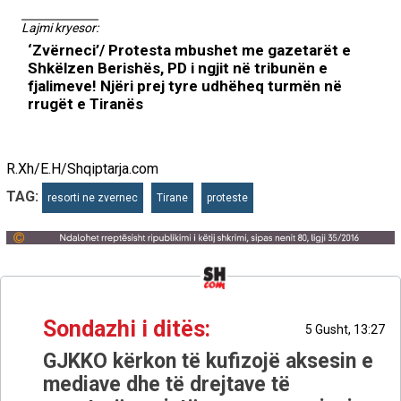
Lajmi kryesor:
‘Zvërneci’/ Protesta mbushet me gazetarët e
Shkëlzen Berishës, PD i ngjit në tribunën e
fjalimeve! Njëri prej tyre udhëheq turmën në
rrugët e Tiranës
R.Xh/E.H/Shqiptarja.com
TAG:
resorti ne zvernec
Tirane
proteste
Sondazhi i ditës:
5 Gusht, 13:27
GJKKO kërkon të kufizojë aksesin e
mediave dhe të drejtave të