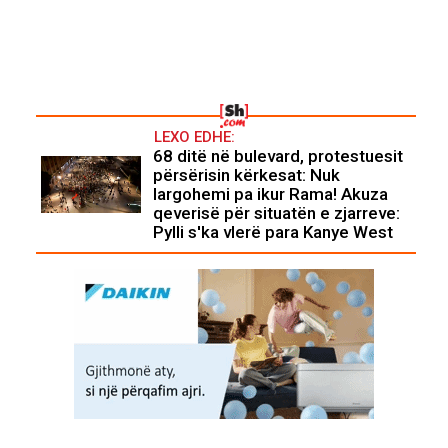
LEXO EDHE:
68 ditë në bulevard, protestuesit
përsërisin kërkesat: Nuk
largohemi pa ikur Rama! Akuza
qeverisë për situatën e zjarreve:
Pylli s'ka vlerë para Kanye West