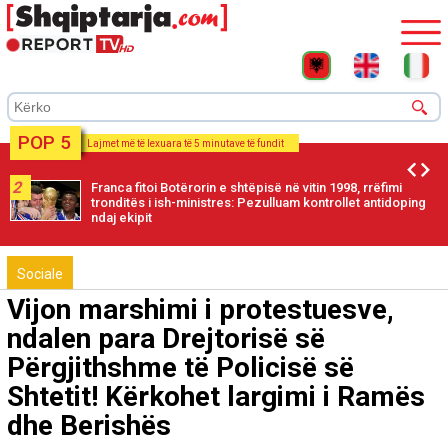
POP 5
Lajmet më të lexuara të 5 minutave të fundit
2
Franca fitoi Botërorin e shtëpisë në vitin 1998, rrëfimi
tronditës i ish-ministres: Pezulluam kontrollet antidoping
ndaj ekipit
Sociale
Vijon marshimi i protestuesve,
ndalen para Drejtorisë së
Përgjithshme të Policisë së
Shtetit! Kërkohet largimi i Ramës
dhe Berishës