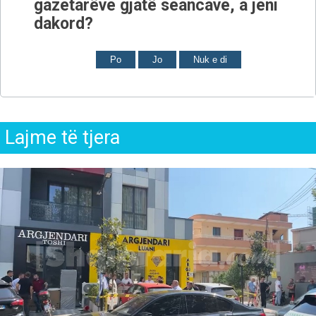
gazetarëve gjatë seancave, a jeni
dakord?
Po
Jo
Nuk e di
Lajme të tjera