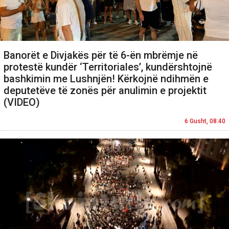
Banorët e Divjakës për të 6-ën mbrëmje në
protestë kundër ‘Territoriales’, kundërshtojnë
bashkimin me Lushnjën! Kërkojnë ndihmën e
deputetëve të zonës për anulimin e projektit
(VIDEO)
6 Gusht, 08:40