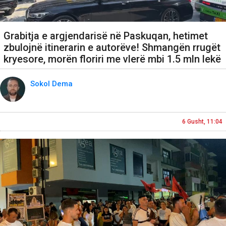
Grabitja e argjendarisë në Paskuqan, hetimet
zbulojnë itinerarin e autorëve! Shmangën rrugët
kryesore, morën floriri me vlerë mbi 1.5 mln lekë
Sokol Dema
6 Gusht, 11:04