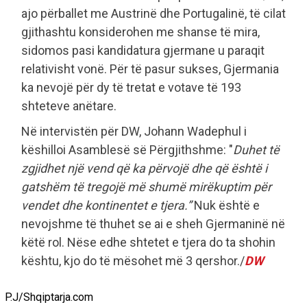
ajo përballet me Austrinë dhe Portugalinë, të cilat
gjithashtu konsiderohen me shanse të mira,
sidomos pasi kandidatura gjermane u paraqit
relativisht vonë. Për të pasur sukses, Gjermania
ka nevojë për dy të tretat e votave të 193
shteteve anëtare.
Në intervistën për DW, Johann Wadephul i
këshilloi Asamblesë së Përgjithshme: "
Duhet të
zgjidhet një vend që ka përvojë dhe që është i
gatshëm të tregojë më shumë mirëkuptim për
vendet dhe kontinentet e tjera.”
Nuk është e
nevojshme të thuhet se ai e sheh Gjermaninë në
këtë rol. Nëse edhe shtetet e tjera do ta shohin
kështu, kjo do të mësohet më 3 qershor./
DW
P.J/Shqiptarja.com