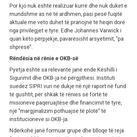
Por kjo nuk është realizuar kurrë dhe nuk duket e
mundshme as në të ardhmen, pasi pesë fuqitë
aktuale me veto duhet të pranojnë të heqin dorë
nga privilegjet e tyre. Edhe Johannes Varwick i
quan këto përpjekje, pavarësisht arsyetimit, "pa
shpresë”.
Rëndësia në rënie e OKB-së
Pyetja është sa relevante janë ende Këshilli i
Sigurimit dhe OKB-ja në përgjithësi. Instituti
suedez SIPRI vuri në dukje në një raport në fund
të gushtit, për shkak të rënies së fortë të
misioneve paqeruajtëse dhe financimit të tyre,
një "margjinalizim pothuajse të plotë” të
institucioneve si OKB-ja.
Ndërkohë janë formuar grupe dhe blloqe të reja