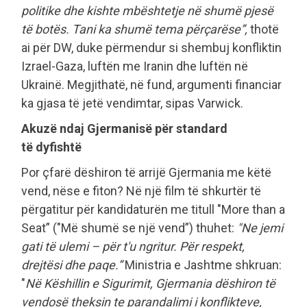
politike dhe kishte mbështetje në shumë pjesë
të botës. Tani ka shumë tema përçarëse”,
thotë
ai për DW, duke përmendur si shembuj konfliktin
Izrael-Gaza, luftën me Iranin dhe luftën në
Ukrainë. Megjithatë, në fund, argumenti financiar
ka gjasa të jetë vendimtar, sipas Varwick.
Akuzë ndaj Gjermanisë për standard
të dyfishtë
Por çfarë dëshiron të arrijë Gjermania me këtë
vend, nëse e fiton? Në një film të shkurtër të
përgatitur për kandidaturën me titull "More than a
Seat” ("Më shumë se një vend”) thuhet:
"Ne jemi
gati të ulemi – për t'u ngritur. Për respekt,
drejtësi dhe paqe.”
Ministria e Jashtme shkruan:
"
Në Këshillin e Sigurimit, Gjermania dëshiron të
vendosë theksin te parandalimi i konflikteve,