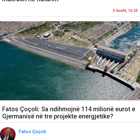
5 Gusht, 16:25
Fatos Çoçoli: Sa ndihmojnë 114 milionë eurot e
Gjermanisë në tre projekte energjetike?
Fatos Çoçoli