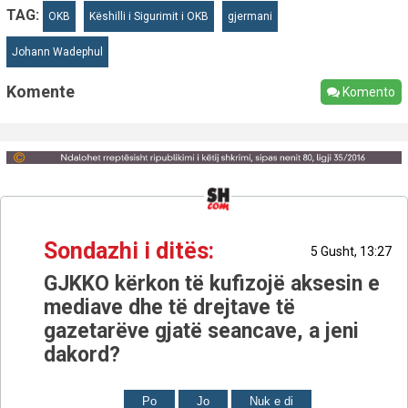
TAG:
OKB
Këshilli i Sigurimit i OKB
gjermani
Johann Wadephul
Komente
Komento
Sondazhi i ditës:
5 Gusht, 13:27
GJKKO kërkon të kufizojë aksesin e
mediave dhe të drejtave të
gazetarëve gjatë seancave, a jeni
dakord?
Po
Jo
Nuk e di