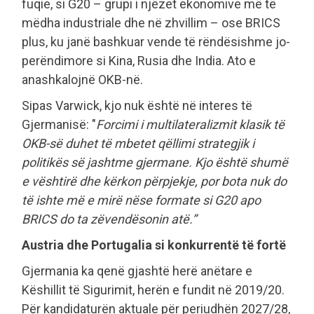
fuqie, si G20 – grupi i njëzet ekonomive më të
mëdha industriale dhe në zhvillim – ose BRICS
plus, ku janë bashkuar vende të rëndësishme jo-
perëndimore si Kina, Rusia dhe India. Ato e
anashkalojnë OKB-në.
Sipas Varwick, kjo nuk është në interes të
Gjermanisë: "
Forcimi i multilateralizmit klasik të
OKB-së duhet të mbetet qëllimi strategjik i
politikës së jashtme gjermane. Kjo është shumë
e vështirë dhe kërkon përpjekje, por bota nuk do
të ishte më e mirë nëse formate si G20 apo
BRICS do ta zëvendësonin atë.”
Austria dhe Portugalia si konkurrentë të fortë
Gjermania ka qenë gjashtë herë anëtare e
Këshillit të Sigurimit, herën e fundit në 2019/20.
Për kandidaturën aktuale për periudhën 2027/28,