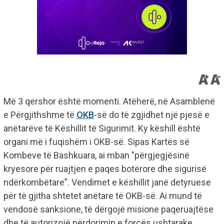
Më 3 qershor është momenti. Atëherë, në Asamblenë
e Përgjithshme të
OKB
-së do të zgjidhet një pjesë e
anëtarëve të Këshillit të Sigurimit. Ky këshill është
organi më i fuqishëm i OKB-së. Sipas Kartës së
Kombeve të Bashkuara, ai mban "përgjegjësinë
kryesore për ruajtjen e paqes botërore dhe sigurisë
ndërkombëtare”. Vendimet e këshillit janë detyruese
për të gjitha shtetet anëtare të OKB-së. Ai mund të
vendosë sanksione, të dërgojë misione paqeruajtëse
dhe të autorizojë përdorimin e forcës ushtarake.