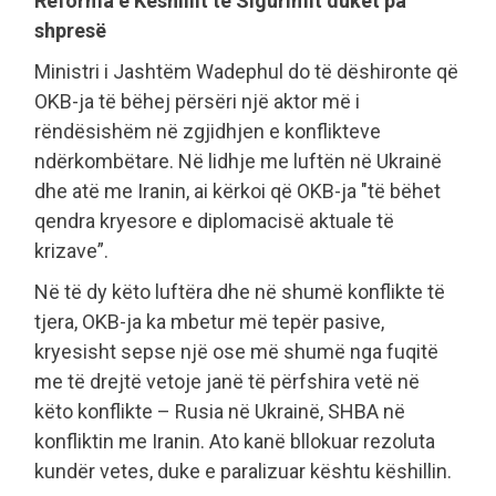
Reforma e Këshillit të Sigurimit duket pa
shpresë
Ministri i Jashtëm Wadephul do të dëshironte që
OKB-ja të bëhej përsëri një aktor më i
rëndësishëm në zgjidhjen e konflikteve
ndërkombëtare. Në lidhje me luftën në Ukrainë
dhe atë me Iranin, ai kërkoi që OKB-ja "të bëhet
qendra kryesore e diplomacisë aktuale të
krizave”.
Në të dy këto luftëra dhe në shumë konflikte të
tjera, OKB-ja ka mbetur më tepër pasive,
kryesisht sepse një ose më shumë nga fuqitë
me të drejtë vetoje janë të përfshira vetë në
këto konflikte – Rusia në Ukrainë, SHBA në
konfliktin me Iranin. Ato kanë bllokuar rezoluta
kundër vetes, duke e paralizuar kështu këshillin.