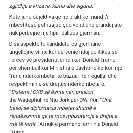
zgjidhja e krizave, klima dhe siguria.”
Këto janë objektiva që në praktikë mund t'i
mbështesë pothuajse çdo vend dhe prandaj ato
nuk përbëjnë një tipar dallues gjerman.
Disa aspekte të kandidaturës gjermane
tingëllojnë si një kundërvënie ndaj politikës së
forcës së presidentit amerikan Donald Trump,
për shembull kur Ministria e Jashtme kërkon një
"rend ndërkombëtar të bazuar në rregulla” dhe
respektimin e së drejtës ndërkombëtare.
"
Sistemi i OKB-së është nën presion”
,
tha Wadephul në Nju Jork për DW. Por: "
Unë
besoj se diplomacia mbetet shumë e
rëndësishme që të mos mbizotërojë e drejta e
më të fortit.”
Ai nuk e përmendi emrin e Donald
Trump.