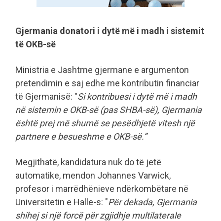
Gjermania donatori i dytë më i madh i sistemit
të OKB-së
Ministria e Jashtme gjermane e argumenton
pretendimin e saj edhe me kontributin financiar
të Gjermanisë: "
Si kontribuesi i dytë më i madh
në sistemin e OKB-së (pas SHBA-së), Gjermania
është prej më shumë se pesëdhjetë vitesh një
partnere e besueshme e OKB-së.”
Megjithatë, kandidatura nuk do të jetë
automatike, mendon Johannes Varwick,
profesor i marrëdhënieve ndërkombëtare në
Universitetin e Halle-s: "
Për dekada, Gjermania
shihej si një forcë për zgjidhje multilaterale