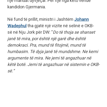
një mandat dyvjeçar. Për një nga këto vende
kandidon Gjermania.
Në fund të prillit, ministri i Jashtëm
Johann
Wadephul
tha gjatë një vizite në selinë e OKB-
së në Nju Jork për DW: "
Do të thoja se shanset
janë të mira, por është një garë dhe është
demokraci. Pra, mund të fitojmë, mund të
humbasim. Të dyja janë të mundshme. Ne kemi
argumente të mira. Ne jemi të angazhuar në
këtë botë. Jemi të angazhuar në sistemin e OKB-
së.”