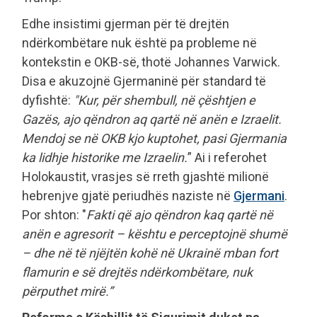
Edhe insistimi gjerman për të drejtën
ndërkombëtare nuk është pa probleme në
kontekstin e OKB-së, thotë Johannes Varwick.
Disa e akuzojnë Gjermaninë për standard të
dyfishtë:
"Kur, për shembull, në çështjen e
Gazës, ajo qëndron aq qartë në anën e Izraelit.
Mendoj se në OKB kjo kuptohet, pasi Gjermania
ka lidhje historike me Izraelin.
” Ai i referohet
Holokaustit, vrasjes së rreth gjashtë milionë
hebrenjve gjatë periudhës naziste në
Gjermani
.
Por shton: "
Fakti që ajo qëndron kaq qartë në
anën e agresorit – kështu e perceptojnë shumë
– dhe në të njëjtën kohë në Ukrainë mban fort
flamurin e së drejtës ndërkombëtare, nuk
përputhet mirë.”