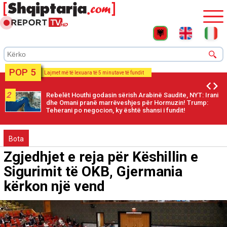
POP 5
Lajmet më të lexuara të 5 minutave të fundit
2
Rebelët Houthi godasin sërish Arabinë Saudite, NYT: Irani
dhe Omani pranë marrëveshjes për Hormuzin! Trump:
Teherani po negocion, ky është shansi i fundit!
Bota
Zgjedhjet e reja për Këshillin e
Sigurimit të OKB, Gjermania
kërkon një vend