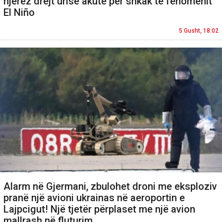
njerëz drejt urisë akute për shkak të fenomenit
El Niño
5 Gusht, 18:02
Alarm në Gjermani, zbulohet droni me eksploziv
pranë një avioni ukrainas në aeroportin e
Lajpcigut! Një tjetër përplaset me një avion
mallrash në fluturim