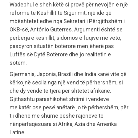
Wadephul e sheh këtë si provë për nevojën e një
reforme të Këshillit të Sigurimit, një ide që
mbështetet edhe nga Sekretari i Përgjithshëm i
OKB-së, António Guterres. Argumenti është se
përbërja e këshillit, sidomos e fuqive me veto,
pasqyron situatën botërore menjëherë pas
Luftës së Dytë Botërore dhe jo realitetin e
sotëm.
Gjermania, Japonia, Brazili dhe India kanë vite që
kërkojnë secila nga një vend të përhershëm, si
dhe dy vende të tjera për shtetet afrikane.
Gjithashtu parashikohet shtimi i vendeve
me katër ose pesë anëtarë jo të përhershëm, për
t'i dhënë më shumë peshë rajoneve të
nënpërfaqësuara si Afrika, Azia dhe Amerika
Latine.