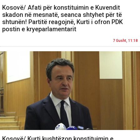
Kosovë/ Afati për konstituimin e Kuvendit
skadon në mesnatë, seanca shtyhet për të
shtunën! Partitë reagojnë, Kurti i ofron PDK
postin e kryeparlamentarit
7 Gusht, 11:18
Kosovë/ Kurti kushtëzon konstituimin e