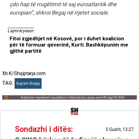
çdo hap të rrugëtimit të saj euroatlantik dhe
europian”, shkroi Begaj në rrjetet sociale.
Lajmi kryesor:
Fitoi zgjedhjet në Kosovë, por i duhet koalicion
për të formuar qeverinë, Kurti: Bashkëpunim me
gjithë partitë
Xh.K/Shqiptarja.com
TAG:
Bajram Begaj
Sondazhi i ditës:
5 Gusht, 13:27