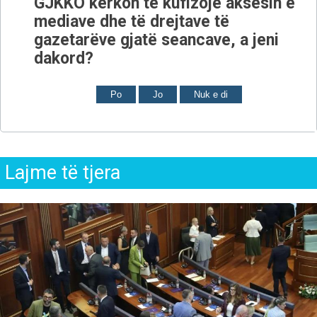
GJKKO kërkon të kufizojë aksesin e
mediave dhe të drejtave të
gazetarëve gjatë seancave, a jeni
dakord?
Po
Jo
Nuk e di
Lajme të tjera