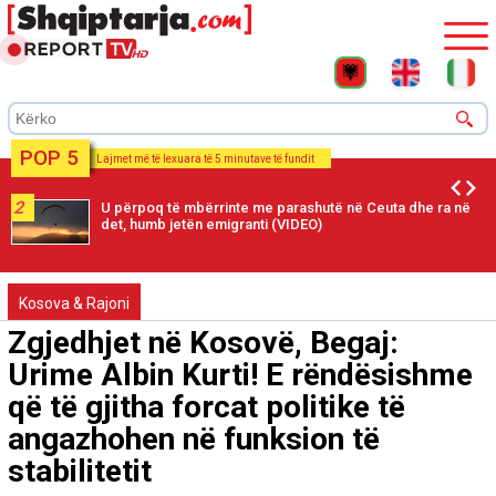
POP 5
Lajmet më të lexuara të 5 minutave të fundit
2
U përpoq të mbërrinte me parashutë në Ceuta dhe ra në
det, humb jetën emigranti (VIDEO)
Kosova & Rajoni
Zgjedhjet në Kosovë, Begaj:
Urime Albin Kurti! E rëndësishme
që të gjitha forcat politike të
angazhohen në funksion të
stabilitetit