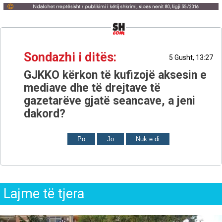
Sondazhi i ditës:
5 Gusht, 13:27
GJKKO kërkon të kufizojë aksesin e
mediave dhe të drejtave të
gazetarëve gjatë seancave, a jeni
dakord?
Po
Jo
Nuk e di
Lajme të tjera