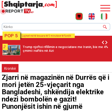
POP 5
Lajmet më të lexuara të 5 minutave të fundit
2
Trump njoftoi rifillimin e negociatave me Iranin, bie me 4%
çmimi i naftës në Azi
Kronikë
Zjarri në magazinën në Durrës që i
mori jetën 25-vjeçarit nga
Bangladeshi, shkëndija elektrike
ndezi bombolën e gazit!
Punonjësit ishin në gjumë