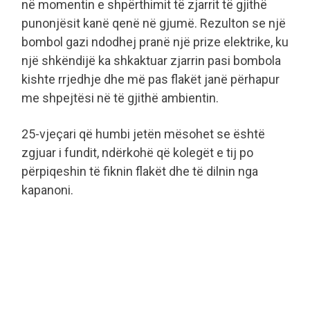
në momentin e shpërthimit të zjarrit të gjithë
punonjësit kanë qenë në gjumë. Rezulton se një
bombol gazi ndodhej pranë një prize elektrike, ku
një shkëndijë ka shkaktuar zjarrin pasi bombola
kishte rrjedhje dhe më pas flakët janë përhapur
me shpejtësi në të gjithë ambientin.
25-vjeçari që humbi jetën mësohet se është
zgjuar i fundit, ndërkohë që kolegët e tij po
përpiqeshin të fiknin flakët dhe të dilnin nga
kapanoni.