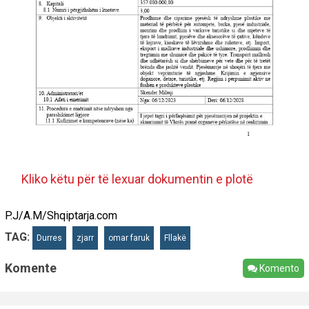
Kliko këtu për të lexuar dokumentin e plotë
P.J/A.M/Shqiptarja.com
TAG:
Durres
zjarr
omar faruk
Fllakë
Komente
Komento