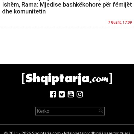
Ishëm, Rama: Mjedise bashkëkohore për fëmijët
dhe komunitetin
7 Gusht, 17:09
© 2011 - 2026 Shqiptarja.com - Ndalohet riprodhimi i paautorizuar i