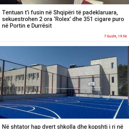
Tentuan t’i fusin në Shqipëri të padeklaruara,
sekuestrohen 2 ora ‘Rolex’ dhe 351 cigare puro
në Portin e Durrësit
7 Gusht, 19:56
Në shtator hap dyert shkolla dhe kopshti i ri në