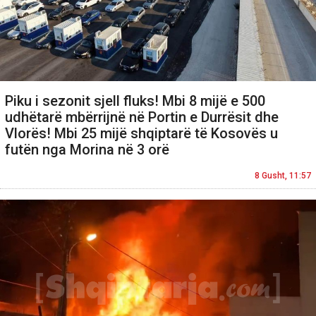
Piku i sezonit sjell fluks! Mbi 8 mijë e 500
udhëtarë mbërrijnë në Portin e Durrësit dhe
Vlorës! Mbi 25 mijë shqiptarë të Kosovës u
futën nga Morina në 3 orë
8 Gusht, 11:57