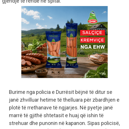
gjendje të rëndë në spital.
Burime nga policia e Durrësit bëjnë të ditur se
janë zhvilluar hetime të thelluara për zbardhjen e
plotë të rrethanave të ngjarjes. Në pyetje janë
marrë të gjithë shtetasit e huaj që ishin të
strehuar dhe punonin në kapanon. Sipas policisë,