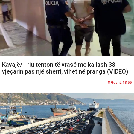
Kavajë/ I riu tenton të vrasë me kallash 38-
vjeçarin pas një sherri, vihet në pranga (VIDEO)
8 Gusht, 13:55