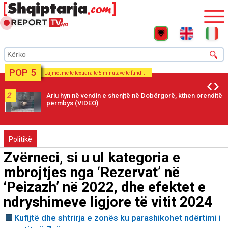
POP 5
Lajmet më të lexuara të 5 minutave të fundit
2
Ariu hyn në vendin e shenjtë në Dobërgorë, kthen orenditë
përmbys (VIDEO)
Politikë
Zvërneci, si u ul kategoria e
mbrojtjes nga ‘Rezervat’ në
‘Peizazh’ në 2022, dhe efektet e
ndryshimeve ligjore të vitit 2024
Kufijtë dhe shtrirja e zonës ku parashikohet ndërtimi i