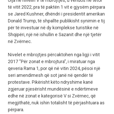
Ulja në nivelin V të mbrojtjes, u vendos në tetor
të vitit 2022, pra të paktën 1 vit e gjysëm përpara
se Jared Kushner, dhëndri i presidentit amerikan
Donald Trump, të shpallte publikisht synimin e tij
për të investuar në dy komplekse turistike në
Shqipëri, një në ishullin e Sazanit dhe një tjetër
në Zvërnec.
Nivelet e mbrojtjes përcaktohen nga ligji i vitit
2017 “Për zonat e mbrojtura”, i miratuar nga
qeveria Rama 1, por që në vitin 2024, pësoi një
seri amendimesh që sot janë në qendër të
protestave. Pikërisht këto ndryshime kanë
zgjeruar pjesërisht mundësinë e ndërtimeve
edhe në zonat e kategorisë V si Zvërnec, që
megjithatë, nuk ishin totalisht të përjashtuara as
përpara.