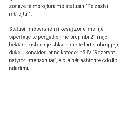
zonave të mbrojtura më statusin “Peizazh i
mbrojtur”.
Statusi i mëparshëm i kësaj zone, me një
sipërfaqe të përgjithshme prej mbi 21 mijë
hektarë, kishte një shkallë më të lartë mbrojtjeje,
duke u konsideruar në kategorinë IV “Rezervat
natyror i menaxhuar”, e cila përjashtonte çdo lloj
ndërtimi.