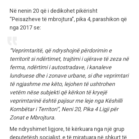
Në nenin 20 që i dedikohet pikërisht
“Peisazheve të mbrojtura”, pika 4, parashikon që
nga 2017 se:
“Veprimtaritë, që ndryshojnë përdorimin e
territorit si ndërtimet, trajtimi i ujërave të zeza në
ferma, ndërtimi i autostradave, i kanaleve
lundruese dhe i zonave urbane, si dhe veprimtari
të ngjashme me këto, lejohen të ushtrohen
vetëm nëse subjekti që kërkon të kryejë
veprimtarinë është pajisur me leje nga Këshilli
Kombëtar i Territori”, Neni 20, Pika 4 Ligji për
Zonat e Mbrojtura.
Me ndryshimet ligjore, të kërkuara nga një grup
deputetësh socialist, e të miratuara në shkurt të