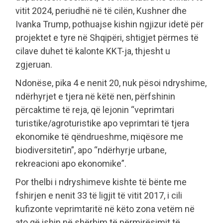
vitit 2024, periudhë në të cilën, Kushner dhe
Ivanka Trump, pothuajse kishin ngjizur idetë për
projektet e tyre në Shqipëri, shtigjet përmes të
cilave duhet të kalonte KKT-ja, thjesht u
zgjeruan.
Ndonëse, pika 4 e nenit 20, nuk pësoi ndryshime,
ndërhyrjet e tjera në këtë nen, përfshinin
përcaktime të reja, që lejonin “veprimtari
turistike/agroturistike apo veprimtari të tjera
ekonomike të qëndrueshme, miqësore me
biodiversitetin”, apo “ndërhyrje urbane,
rekreacioni apo ekonomike”.
Por thelbi i ndryshimeve kishte të bënte me
fshirjen e nenit 33 të ligjit të vitit 2017, i cili
kufizonte veprimtaritë në këto zona vetëm në
ato që ishin në shërbim të përmirësimit të