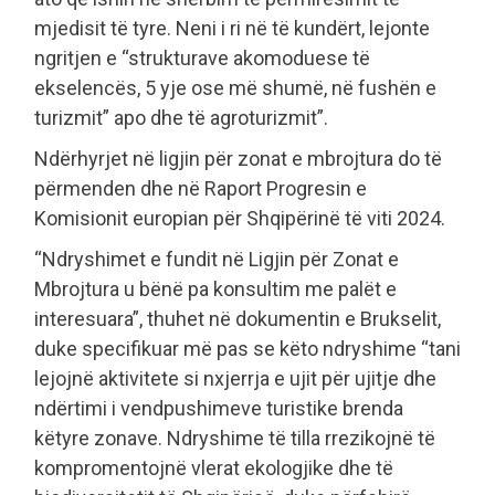
mjedisit të tyre. Neni i ri në të kundërt, lejonte
ngritjen e “strukturave akomoduese të
ekselencës, 5 yje ose më shumë, në fushën e
turizmit” apo dhe të agroturizmit”.
Ndërhyrjet në ligjin për zonat e mbrojtura do të
përmenden dhe në Raport Progresin e
Komisionit europian për Shqipërinë të viti 2024.
“Ndryshimet e fundit në Ligjin për Zonat e
Mbrojtura u bënë pa konsultim me palët e
interesuara”, thuhet në dokumentin e Brukselit,
duke specifikuar më pas se këto ndryshime “tani
lejojnë aktivitete si nxjerrja e ujit për ujitje dhe
ndërtimi i vendpushimeve turistike brenda
këtyre zonave. Ndryshime të tilla rrezikojnë të
kompromentojnë vlerat ekologjike dhe të