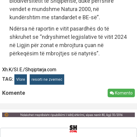
biodiversitetit të Shqipërisë, duke përfshirë
vendet e mundshme Natura 2000, në
kundërshtim me standardet e BE-së”.
Ndërsa në raportin e vitit pasardhës do të
shkruhet se “ndryshimet legjislative të vitit 2024
në Ligjin për zonat e mbrojtura çuan në
përkeqësim të mbrojtjes së natyrës”.
Xh.K/SI.E./Shqiptarja.com
TAG:
Vlore
resorti ne zvernec
Komente
Komento