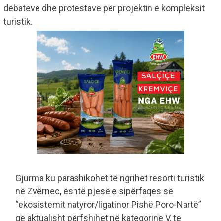
debateve dhe protestave për projektin e kompleksit
turistik.
Gjurma ku parashikohet të ngrihet resorti turistik
në Zvërnec, është pjesë e sipërfaqes së
“ekosistemit natyror/ligatinor Pishë Poro-Nartë”
që aktualisht përfshihet në kategorinë V, të