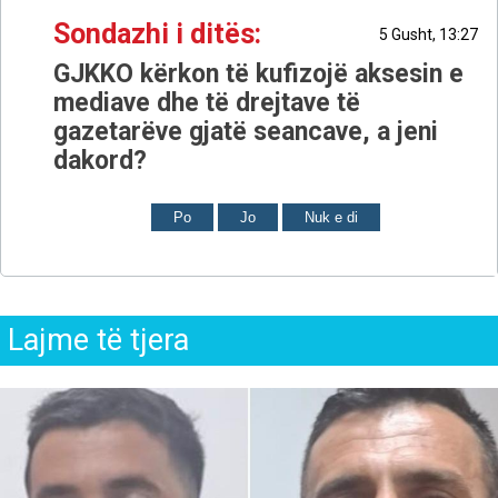
Sondazhi i ditës:
5 Gusht, 13:27
GJKKO kërkon të kufizojë aksesin e
mediave dhe të drejtave të
gazetarëve gjatë seancave, a jeni
dakord?
Po
Jo
Nuk e di
Lajme të tjera