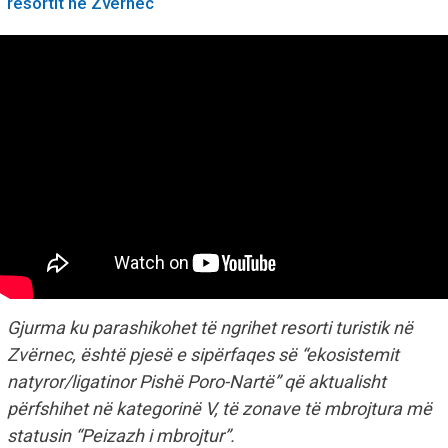
resortit në Zvërnec
Gjurma ku parashikohet të ngrihet resorti turistik në
Zvërnec, është pjesë e sipërfaqes së “ekosistemit
natyror/ligatinor Pishë Poro-Nartë” që aktualisht
përfshihet në kategorinë V, të zonave të mbrojtura më
statusin “Peizazh i mbrojtur”.