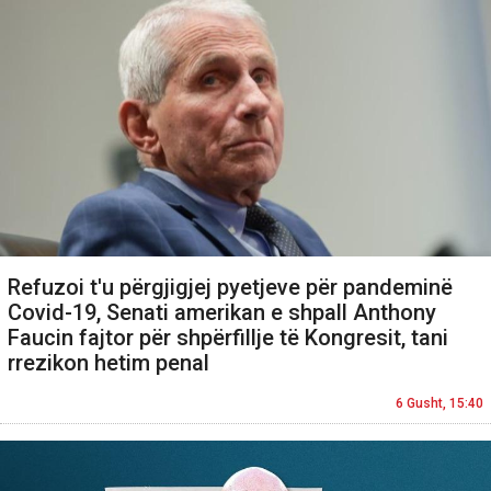
Refuzoi t'u përgjigjej pyetjeve për pandeminë
Covid-19, Senati amerikan e shpall Anthony
Faucin fajtor për shpërfillje të Kongresit, tani
rrezikon hetim penal
6 Gusht, 15:40