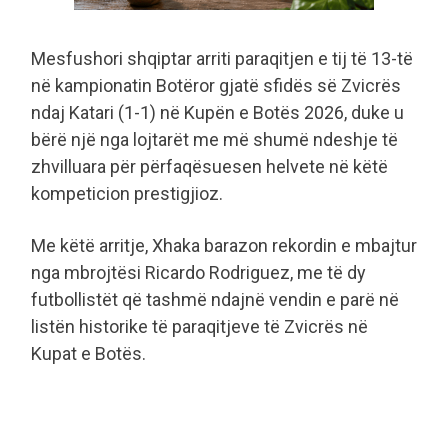
Mesfushori shqiptar arriti paraqitjen e tij të 13-të
në kampionatin Botëror gjatë sfidës së Zvicrës
ndaj Katari (1-1) në Kupën e Botës 2026, duke u
bërë një nga lojtarët me më shumë ndeshje të
zhvilluara për përfaqësuesen helvete në këtë
kompeticion prestigjioz.
Me këtë arritje, Xhaka barazon rekordin e mbajtur
nga mbrojtësi Ricardo Rodriguez, me të dy
futbollistët që tashmë ndajnë vendin e parë në
listën historike të paraqitjeve të Zvicrës në
Kupat e Botës.