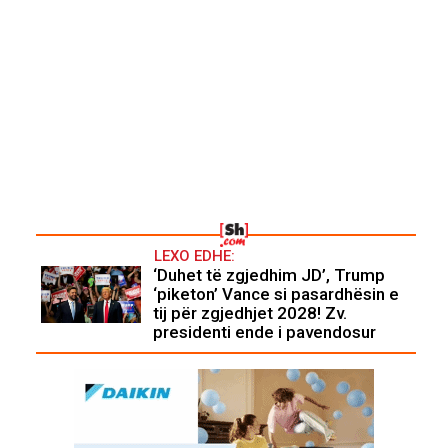
LEXO EDHE:
‘Duhet të zgjedhim JD’, Trump
‘piketon’ Vance si pasardhësin e
tij për zgjedhjet 2028! Zv.
presidenti ende i pavendosur