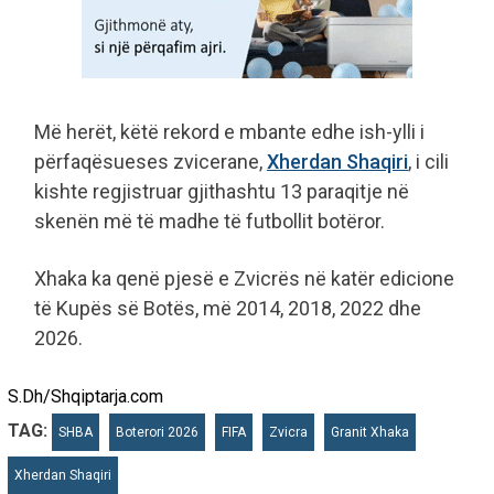
Më herët, këtë rekord e mbante edhe ish-ylli i
përfaqësueses zvicerane,
Xherdan Shaqiri
, i cili
kishte regjistruar gjithashtu 13 paraqitje në
skenën më të madhe të futbollit botëror.
Xhaka ka qenë pjesë e Zvicrës në katër edicione
të Kupës së Botës, më 2014, 2018, 2022 dhe
2026.
S.Dh/Shqiptarja.com
TAG:
SHBA
Boterori 2026
FIFA
Zvicra
Granit Xhaka
Xherdan Shaqiri