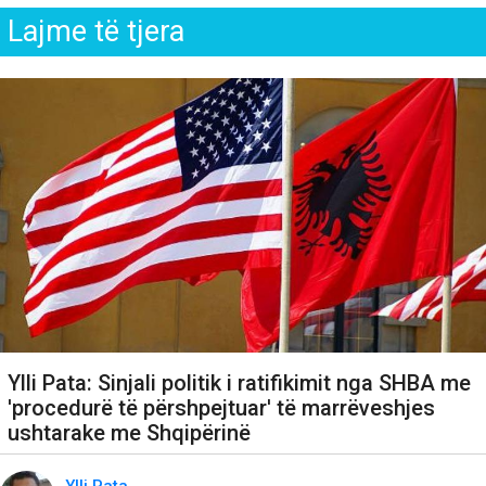
Lajme të tjera
Ylli Pata: Sinjali politik i ratifikimit nga SHBA me
'procedurë të përshpejtuar' të marrëveshjes
ushtarake me Shqipërinë
Ylli Pata