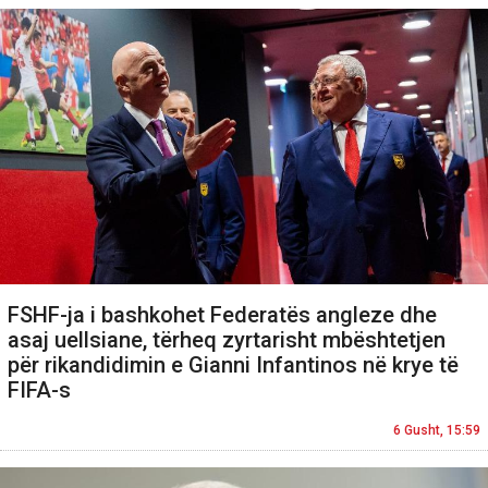
FSHF-ja i bashkohet Federatës angleze dhe
asaj uellsiane, tërheq zyrtarisht mbështetjen
për rikandidimin e Gianni Infantinos në krye të
FIFA-s
6 Gusht, 15:59