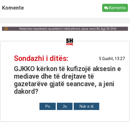
Komente
Komento
Sondazhi i ditës:
5 Gusht, 13:27
GJKKO kërkon të kufizojë aksesin e
mediave dhe të drejtave të
gazetarëve gjatë seancave, a jeni
dakord?
Po
Jo
Nuk e di