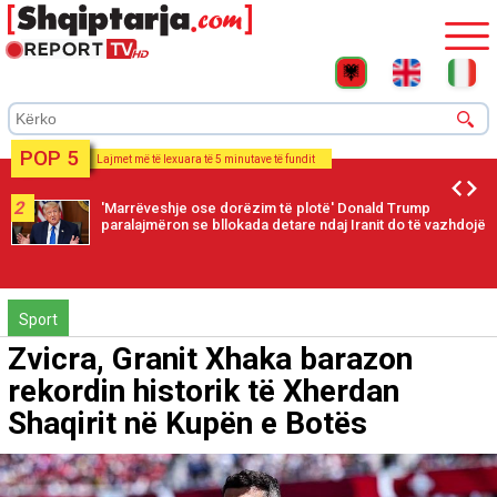
POP 5
Lajmet më të lexuara të 5 minutave të fundit
2
'Marrëveshje ose dorëzim të plotë' Donald Trump
paralajmëron se bllokada detare ndaj Iranit do të vazhdojë
Sport
Zvicra, Granit Xhaka barazon
rekordin historik të Xherdan
Shaqirit në Kupën e Botës