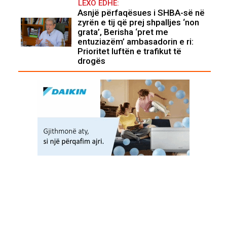
LEXO EDHE:
Asnjë përfaqësues i SHBA-së në
zyrën e tij që prej shpalljes ‘non
grata’, Berisha ‘pret me
entuziazëm’ ambasadorin e ri:
Prioritet luftën e trafikut të
drogës