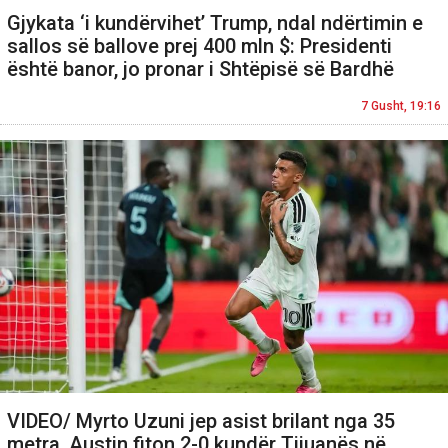
Gjykata ‘i kundërvihet’ Trump, ndal ndërtimin e
sallos së ballove prej 400 mln $: Presidenti
është banor, jo pronar i Shtëpisë së Bardhë
7 Gusht, 19:16
VIDEO/ Myrto Uzuni jep asist brilant nga 35
metra, Austin fiton 2-0 kundër Tijuanës në