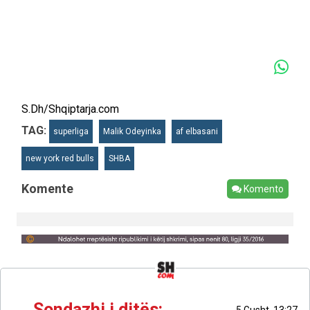
S.Dh/Shqiptarja.com
TAG:
superliga
Malik Odeyinka
af elbasani
new york red bulls
SHBA
Komente
Komento
Sondazhi i ditës: