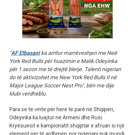
"
AF Elbasani
ka arritur marrëveshjen me Neë
York Red Bulls për huazimin e Malik Odeyinka
për 1 sezon me të drejtë blerje. Talenti nigerian
do të aktivizohet me New York Red Bulls II në
Major League Soccer Next Pro", bën me dije
klubi verdheblu.
Para se të vinte për herë të parë në Shqipëri,
Odeyinka ka luajtur në Armeni dhe Rusi.
Kryesuesit e kampionatit shqiptar e afruan si një
element për të ardhmen, por nigeriani nuk mundi