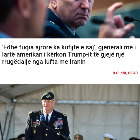
'Edhe fuqia ajrore ka kufijtë e saj', gjenerali më i
lartë amerikan i kërkon Trump-it të gjejë një
rrugëdalje nga lufta me Iranin
8 Gusht, 09:43