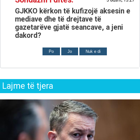
5 Gusht, 13:27
GJKKO kërkon të kufizojë aksesin e
mediave dhe të drejtave të
gazetarëve gjatë seancave, a jeni
dakord?
Po
Jo
Nuk e di
Lajme të tjera