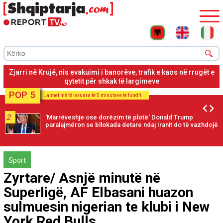
Zjarri në Krujë, banorët largohen pas thirrjes për evakuim për
shkak të rrezikut nga zjarri
POP 5
Lajmet më të lexuara të 5 minutave të fundit
2
'Marrëveshje ose dorëzim të plotë' Donald Trump
paralajmëron se bllokada detare ndaj Iranit do të vazhdojë
Sport
Zyrtare/ Asnjë minutë në
Superligë, AF Elbasani huazon
sulmuesin nigerian te klubi i New
York Red Bulls