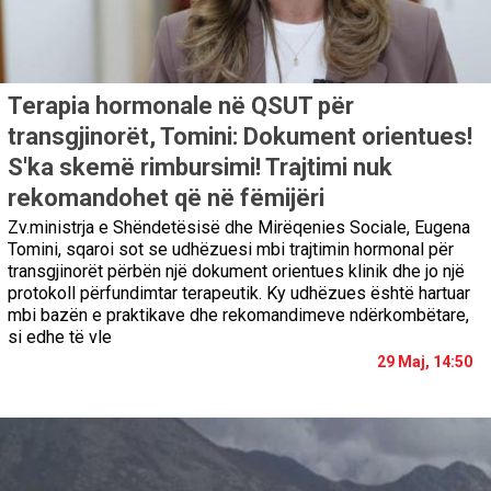
Terapia hormonale në QSUT për
transgjinorët, Tomini: Dokument orientues!
S'ka skemë rimbursimi! Trajtimi nuk
rekomandohet që në fëmijëri
Zv.ministrja e Shëndetësisë dhe Mirëqenies Sociale, Eugena
Tomini, sqaroi sot se udhëzuesi mbi trajtimin hormonal për
transgjinorët përbën një dokument orientues klinik dhe jo një
protokoll përfundimtar terapeutik. Ky udhëzues është hartuar
mbi bazën e praktikave dhe rekomandimeve ndërkombëtare,
si edhe të vle
29 Maj, 14:50