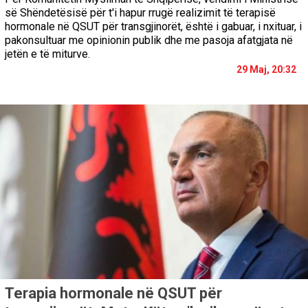
së Shëndetësisë për t'i hapur rrugë realizimit të terapisë
hormonale në QSUT për transgjinorët, është i gabuar, i nxituar, i
pakonsultuar me opinionin publik dhe me pasoja afatgjata në
jetën e të miturve.
29 Maj, 20:32
Terapia hormonale në QSUT për