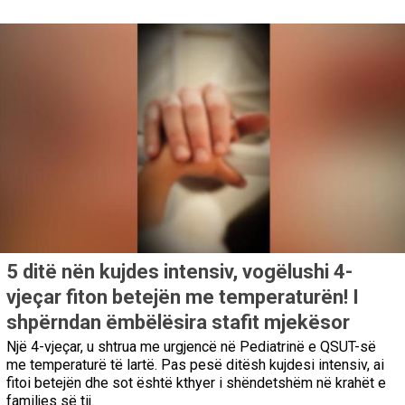
5 ditë nën kujdes intensiv, vogëlushi 4-
vjeçar fiton betejën me temperaturën! I
shpërndan ëmbëlësira stafit mjekësor
Një 4-vjeçar, u shtrua me urgjencë në Pediatrinë e QSUT-së
me temperaturë të lartë. Pas pesë ditësh kujdesi intensiv, ai
fitoi betejën dhe sot është kthyer i shëndetshëm në krahët e
familjes së tij.