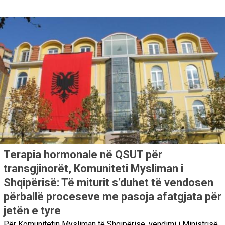
Terapia hormonale në QSUT për
transgjinorët, Komuniteti Mysliman i
Shqipërisë: Të miturit s’duhet të vendosen
përballë proceseve me pasoja afatgjata për
jetën e tyre
Për Komunitetin Mysliman të Shqipërisë, vendimi i Ministrisë