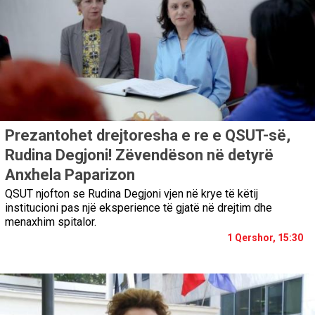
Prezantohet drejtoresha e re e QSUT-së,
Rudina Degjoni! Zëvendëson në detyrë
Anxhela Paparizon
QSUT njofton se Rudina Degjoni vjen në krye të këtij
institucioni pas një eksperience të gjatë në drejtim dhe
menaxhim spitalor.
1 Qershor, 15:30