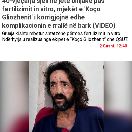
40-vjeçarja sjell në jetë binjakë pas
fertilizimit in vitro, mjekët e 'Koço
Gliozhenit' i korrigjojnë edhe
komplikacionin e rrallë në bark (VIDEO)
Gruaja kishte mbetur shtatzënë përmes fertilizimit in vitro.
Ndërhyrja u realizua nga ekipet e “Koço Gliozhenit” dhe QSUT.
2 Gusht, 12:40