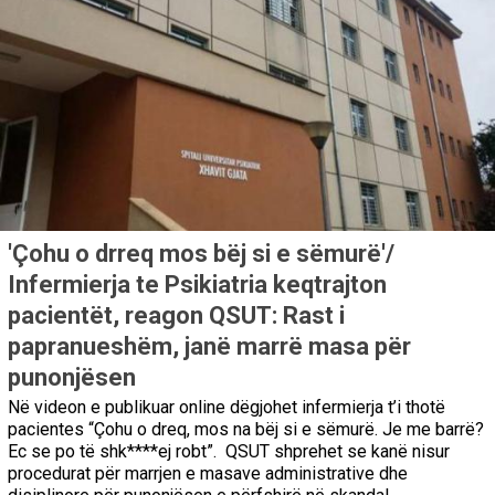
'Çohu o drreq mos bëj si e sëmurë'/
Infermierja te Psikiatria keqtrajton
pacientët, reagon QSUT: Rast i
papranueshëm, janë marrë masa për
punonjësen
Në videon e publikuar online dëgjohet infermierja t’i thotë
pacientes “Çohu o dreq, mos na bëj si e sëmurë. Je me barrë?
Ec se po të shk****ej robt”. QSUT shprehet se kanë nisur
procedurat për marrjen e masave administrative dhe