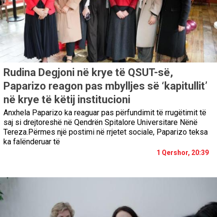
Rudina Degjoni në krye të QSUT-së,
Paparizo reagon pas mbylljes së ‘kapitullit’
në krye të këtij institucioni
Anxhela Paparizo ka reaguar pas përfundimit të rrugëtimit të
saj si drejtoreshë në Qendrën Spitalore Universitare Nënë
Tereza.Përmes një postimi në rrjetet sociale, Paparizo teksa
ka falënderuar të
1 Qershor, 20:39