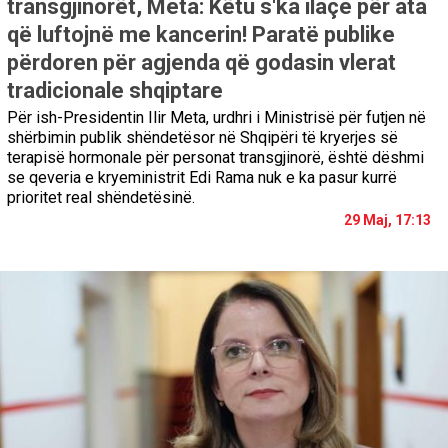
transgjinorët, Meta: Këtu s'ka ilaçe për ata
që luftojnë me kancerin! Paratë publike
përdoren për agjenda që godasin vlerat
tradicionale shqiptare
Për ish-Presidentin Ilir Meta, urdhri i Ministrisë për futjen në
shërbimin publik shëndetësor në Shqipëri të kryerjes së
terapisë hormonale për personat transgjinorë, është dëshmi
se qeveria e kryeministrit Edi Rama nuk e ka pasur kurrë
prioritet real shëndetësinë.
29 Maj, 17:13