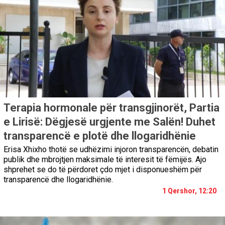
Terapia hormonale për transgjinorët, Partia
e Lirisë: Dëgjesë urgjente me Salën! Duhet
transparencë e plotë dhe llogaridhënie
Erisa Xhixho thotë se udhëzimi injoron transparencën, debatin
publik dhe mbrojtjen maksimale të interesit të fëmijës. Ajo
shprehet se do të përdoret çdo mjet i disponueshëm për
transparencë dhe llogaridhënie.
1 Qershor, 12:20