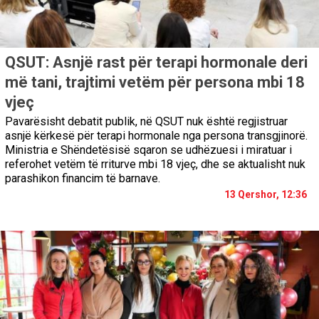
QSUT: Asnjë rast për terapi hormonale deri
më tani, trajtimi vetëm për persona mbi 18
vjeç
Pavarësisht debatit publik, në QSUT nuk është regjistruar
asnjë kërkesë për terapi hormonale nga persona transgjinorë.
Ministria e Shëndetësisë sqaron se udhëzuesi i miratuar i
referohet vetëm të rriturve mbi 18 vjeç, dhe se aktualisht nuk
parashikon financim të barnave.
13 Qershor, 12:36