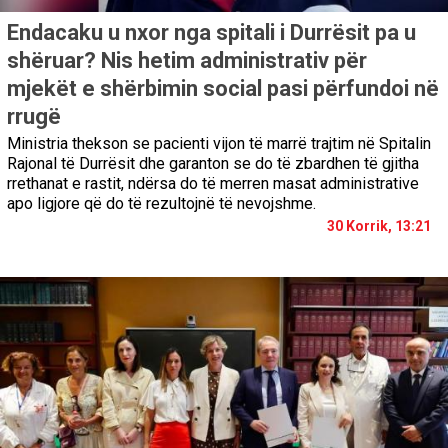
Endacaku u nxor nga spitali i Durrësit pa u
shëruar? Nis hetim administrativ për
mjekët e shërbimin social pasi përfundoi në
rrugë
Ministria thekson se pacienti vijon të marrë trajtim në Spitalin
Rajonal të Durrësit dhe garanton se do të zbardhen të gjitha
rrethanat e rastit, ndërsa do të merren masat administrative
apo ligjore që do të rezultojnë të nevojshme.
30 Korrik, 13:21