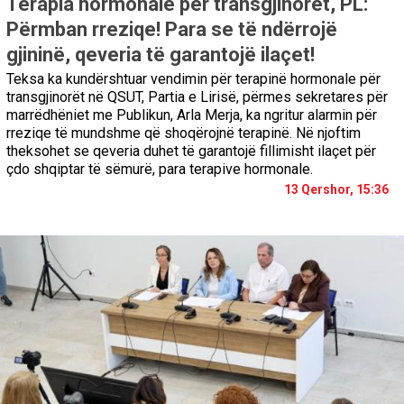
Terapia hormonale për transgjinorët, PL:
Përmban rreziqe! Para se të ndërrojë
gjininë, qeveria të garantojë ilaçet!
Teksa ka kundërshtuar vendimin për terapinë hormonale për
transgjinorët në QSUT, Partia e Lirisë, përmes sekretares për
marrëdhëniet me Publikun, Arla Merja, ka ngritur alarmin për
rreziqe të mundshme që shoqërojnë terapinë. Në njoftim
theksohet se qeveria duhet të garantojë fillimisht ilaçet për
çdo shqiptar të sëmurë, para terapive hormonale.
13 Qershor, 15:36