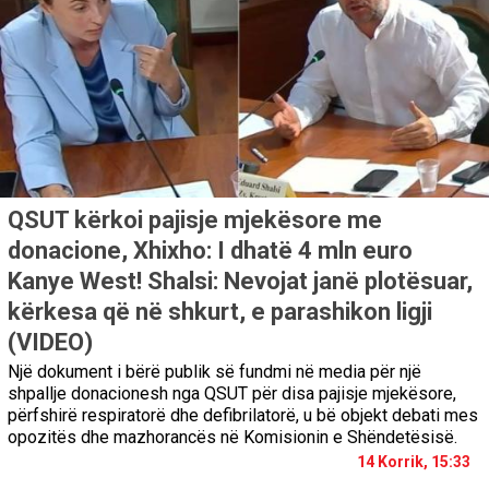
QSUT kërkoi pajisje mjekësore me
donacione, Xhixho: I dhatë 4 mln euro
Kanye West! Shalsi: Nevojat janë plotësuar,
kërkesa që në shkurt, e parashikon ligji
(VIDEO)
Një dokument i bërë publik së fundmi në media për një
shpallje donacionesh nga QSUT për disa pajisje mjekësore,
përfshirë respiratorë dhe defibrilatorë, u bë objekt debati mes
opozitës dhe mazhorancës në Komisionin e Shëndetësisë.
14 Korrik, 15:33