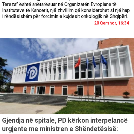
Tereza” është anëtarësuar në Organizatën Evropiane të
Instituteve të Kancerit, një zhvillim që konsiderohet si një hap
i rëndësishëm për forcimin e kujdesit onkologjik në Shqipëri.
20 Qershor, 16:34
Gjendja në spitale, PD kërkon interpelancë
urgjente me ministren e Shëndetësisë: