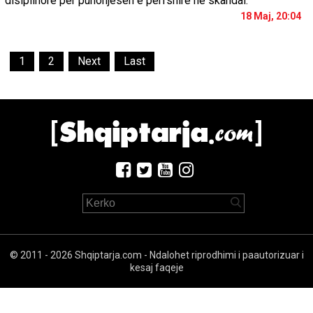
disiplinore për punonjësen e përfshirë në skandal.
18 Maj, 20:04
1
2
Next
Last
© 2011 - 2026 Shqiptarja.com - Ndalohet riprodhimi i paautorizuar i
kesaj faqeje