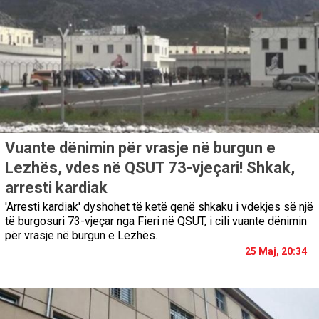
Vuante dënimin për vrasje në burgun e
Lezhës, vdes në QSUT 73-vjeçari! Shkak,
arresti kardiak
'Arresti kardiak' dyshohet të ketë qenë shkaku i vdekjes së një
të burgosuri 73-vjeçar nga Fieri në QSUT, i cili vuante dënimin
për vrasje në burgun e Lezhës.
25 Maj, 20:34