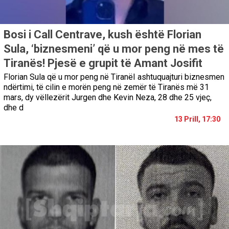
Bosi i Call Centrave, kush është Florian
Sula, ‘biznesmeni’ që u mor peng në mes të
Tiranës! Pjesë e grupit të Amant Josifit
Florian Sula që u mor peng në TiranëI ashtuquajturi biznesmen
ndërtimi, të cilin e morën peng në zemër të Tiranës më 31
mars, dy vëllezërit Jurgen dhe Kevin Neza, 28 dhe 25 vjeç,
dhe d
13 Prill, 17:30