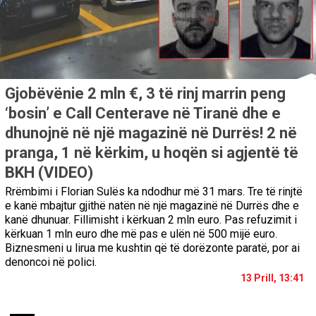
Gjobëvënie 2 mln €, 3 të rinj marrin peng
‘bosin’ e Call Centerave në Tiranë dhe e
dhunojnë në një magazinë në Durrës! 2 në
pranga, 1 në kërkim, u hoqën si agjentë të
BKH (VIDEO)
Rrëmbimi i Florian Sulës ka ndodhur më 31 mars. Tre të rinjtë
e kanë mbajtur gjithë natën në një magazinë në Durrës dhe e
kanë dhunuar. Fillimisht i kërkuan 2 mln euro. Pas refuzimit i
kërkuan 1 mln euro dhe më pas e ulën në 500 mijë euro.
Biznesmeni u lirua me kushtin që të dorëzonte paratë, por ai
denoncoi në polici.
13 Prill, 13:41