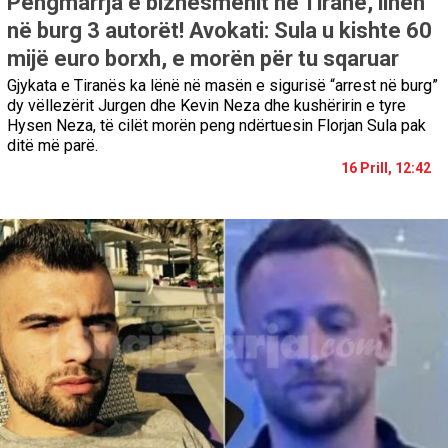
Pengmarrja e biznesmenit në Tiranë, lihen
në burg 3 autorët! Avokati: Sula u kishte 60
mijë euro borxh, e morën për tu sqaruar
Gjykata e Tiranës ka lënë në masën e sigurisë “arrest në burg”
dy vëllezërit Jurgen dhe Kevin Neza dhe kushëririn e tyre
Hysen Neza, të cilët morën peng ndërtuesin Florjan Sula pak
ditë më parë.
16 Prill, 12:42