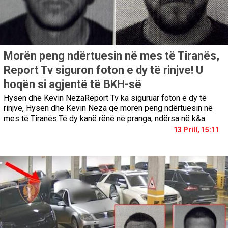
Morën peng ndërtuesin në mes të Tiranës,
Report Tv siguron foton e dy të rinjve! U
hoqën si agjentë të BKH-së
Hysen dhe Kevin NezaReport Tv ka siguruar foton e dy të
rinjve, Hysen dhe Kevin Neza që morën peng ndërtuesin në
mes të Tiranës.Të dy kanë rënë në pranga, ndërsa në k&a
13 Prill, 15:11