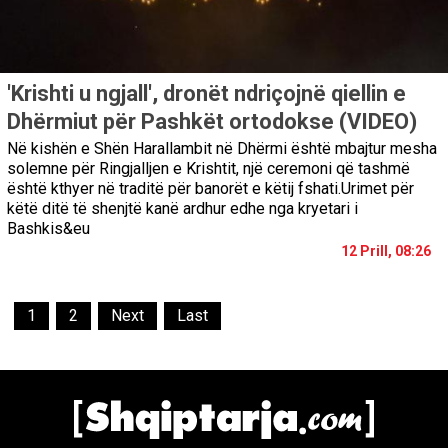
'Krishti u ngjall', dronët ndriçojnë qiellin e
Dhërmiut për Pashkët ortodokse (VIDEO)
Në kishën e Shën Harallambit në Dhërmi është mbajtur mesha
solemne për Ringjalljen e Krishtit, një ceremoni që tashmë
është kthyer në traditë për banorët e këtij fshati.Urimet për
këtë ditë të shenjtë kanë ardhur edhe nga kryetari i
Bashkis&eu
12 Prill, 08:26
1
2
Next
Last