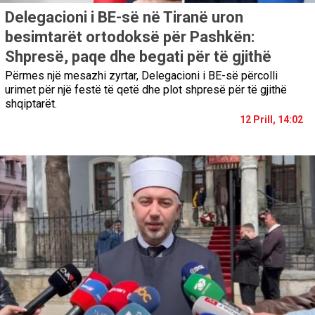
Delegacioni i BE-së në Tiranë uron
besimtarët ortodoksë për Pashkën:
Shpresë, paqe dhe begati për të gjithë
Përmes një mesazhi zyrtar, Delegacioni i BE-së përcolli
urimet për një festë të qetë dhe plot shpresë për të gjithë
shqiptarët.
12 Prill, 14:02