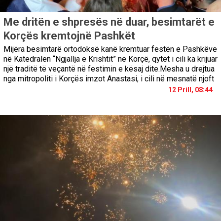
Me dritën e shpresës në duar, besimtarët e
Korçës kremtojnë Pashkët
Mijëra besimtarë ortodoksë kanë kremtuar festën e Pashkëve
në Katedralen “Ngjallja e Krishtit” në Korçë, qytet i cili ka krijuar
një traditë të veçantë në festimin e kësaj dite.Mesha u drejtua
nga mitropoliti i Korçës imzot Anastasi, i cili në mesnatë njoft
12 Prill, 08:44