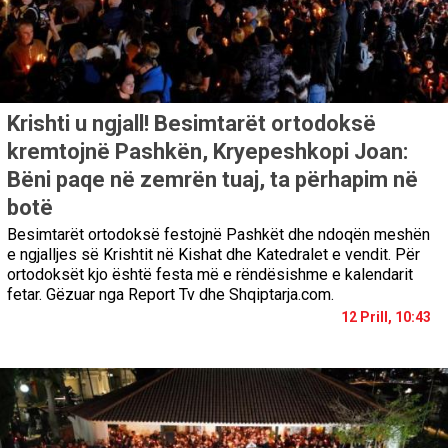
Krishti u ngjall! Besimtarët ortodoksë
kremtojnë Pashkën, Kryepeshkopi Joan:
Bëni paqe në zemrën tuaj, ta përhapim në
botë
Besimtarët ortodoksë festojnë Pashkët dhe ndoqën meshën
e ngjalljes së Krishtit në Kishat dhe Katedralet e vendit. Për
ortodoksët kjo është festa më e rëndësishme e kalendarit
fetar. Gëzuar nga Report Tv dhe Shqiptarja.com.
12 Prill, 10:43