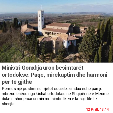
Ministri Gonxhja uron besimtarët
ortodoksë: Paqe, mirëkuptim dhe harmoni
për të gjithë
Përmes një postimi në rrjetet sociale, ai ndau edhe pamje
mbresëlënëse nga kishat ortodokse në Shqipërinë e Mesme,
duke e shoqëruar urimin me simbolikën e kësaj dite të
shenjtë.
12 Prill, 13:14