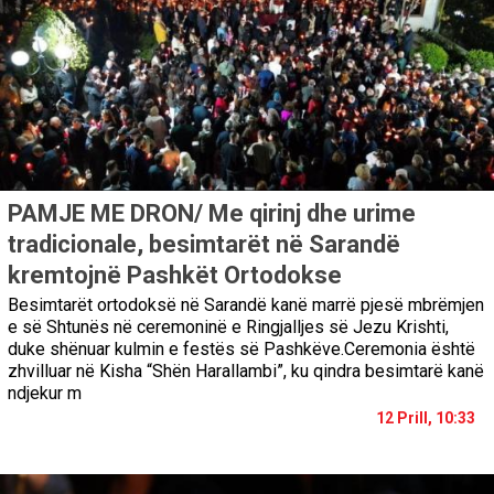
PAMJE ME DRON/ Me qirinj dhe urime
tradicionale, besimtarët në Sarandë
kremtojnë Pashkët Ortodokse
Besimtarët ortodoksë në Sarandë kanë marrë pjesë mbrëmjen
e së Shtunës në ceremoninë e Ringjalljes së Jezu Krishti,
duke shënuar kulmin e festës së Pashkëve.Ceremonia është
zhvilluar në Kisha “Shën Harallambi”, ku qindra besimtarë kanë
ndjekur m
12 Prill, 10:33