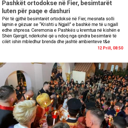
Pashkët ortodokse në Fier, besimtarët
luten për paqe e dashuri
Për të gjithë besimtarët ortodoksë në Fier, mesnata solli
lajmin e gëzuar se “Krishti u Ngjall” e bashkë me të u ngjall
edhe shpresa. Ceremonia e Pashkës u kremtua në kishën e
Shën Gjergjit, ndërkohë që u ndoq nga qindra besimtarë të
cilët ishin mbledhur brenda dhe jashtë ambienteve t&e
12 Prill, 08:50