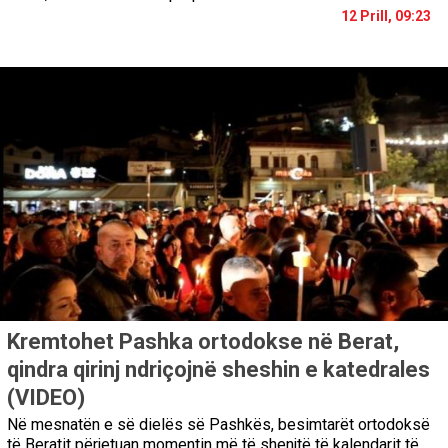
12 Prill, 09:23
Kremtohet Pashka ortodokse në Berat,
qindra qirinj ndriçojnë sheshin e katedrales
(VIDEO)
Në mesnatën e së dielës së Pashkës, besimtarët ortodoksë
të Beratit përjetuan momentin më të shenjtë të kalendarit të