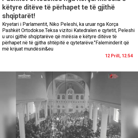
këtyre ditëve të përhapet te të gjithë
shqiptarët!
Kryetari i Parlamentit, Niko Peleshi, ka uruar nga Korça
Pashkët Ortodokse.Teksa vizitoi Katedralen e qytetit, Peleshi
u uroi gjithë shqiptarëve që mirësia e këtyre ditëve të
përhapet në të gjitha shtëpitë e qytetarëve."Faleminderit që
më krijuat mundësin&eu
12 Prill, 12:54