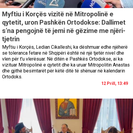
Myftiu i Korçës vizitë në Mitropolinë e
qytetit, uron Pashkën Ortodokse: Dallimet
s’na pengojnë të jemi në gëzime me njëri-
tjetrin
Myftiu i Korçës, Ledian Cikalleshi, ka dëshmuar edhe njëherë
se toleranca fetare në Shqipëri është në një tjetër nivel dhe
vlen për t'u vlerësuar. Në ditën e Pashkës Ortodokse, ai ka
vizituar Mitropolinë e qytetit dhe ka uruar Mitropolitin Anastas
dhe gjithë besimtarët për këtë ditë të shënuar në kalendarin
Ortodoks.
12 Prill, 13:49