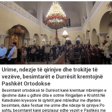
Urime, ndezje të qirinjve dhe trokitje të
vezëve, besimtarët e Durrësit kremtojnë
Pashkët Ortodokse
Besimtarët ortodoksë të Durrësit kanë kremtuar mbrëmjen e
djeshme duke u gdhirë dita e sotme Ringjalljen e Krishtit.Në
Katedralen kryesore të qytetit janë mbledhur me dhjetëra
besimtarë, duke festuar me urime dhe ndezje të qirinjve.Po
ashtu, besimtarët kanë përplasur edhe vezët e Pashkës me