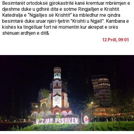
Besimtarët ortodoksë gjirokastritë kanë kremtuar mbrëmjen e
djeshme duke u gdhirë dita e sotme Ringjalljen e Krishtit.
Katedralja e “Ngjalljes së Krishtit” ka mbledhur me qindra
besimtarë duke uruar njëri-tjetrin "Krishti u Ngjall”. Kambana e
kishës ka tingëlluar fort në momentin kur akrepat e orës
shënuan ardhjen e dit&
12 Prill, 09:01