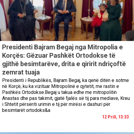
Presidenti Bajram Begaj nga Mitropolia e
Korçës: Gëzuar Pashkët Ortodokse të
gjithë besimtarëve, drita e qiririt ndriçoftë
zemrat tuaja
Presidenti i Republikës, Bajram Begaj, ka qenë ditën e sotme
në Korçë, ku ka vizituar Mitropolinë e qytetit, me rastin e
Pashkës Ortodokse.Begaj u takua edhe me mitropolitin
Anastas dhe pas takimit, gjatë fjalës së tij para mediave, Kreu
i Shtetit përsëriti urimin e tij për mirësi e dashuri për
besimtarët ortodoks&a
12 Prill, 13:33