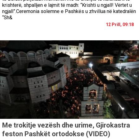
krishterë, shpalljen e lajmit të madh: “Krishti u ngjall! Vërtet u
ngjall”.Ceremonia solemne e Pashkës u zhvillua në katedralën
“Sh&
12 Prill, 09:18
Me trokitje vezësh dhe urime, Gjirokastra
feston Pashkët ortodokse (VIDEO)