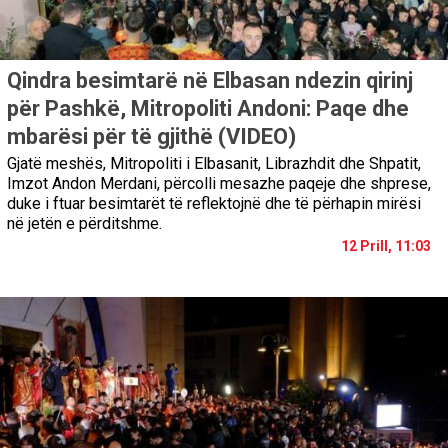
Qindra besimtarë në Elbasan ndezin qirinj
për Pashkë, Mitropoliti Andoni: Paqe dhe
mbarësi për të gjithë (VIDEO)
Gjatë meshës, Mitropoliti i Elbasanit, Librazhdit dhe Shpatit,
Imzot Andon Merdani, përcolli mesazhe paqeje dhe shprese,
duke i ftuar besimtarët të reflektojnë dhe të përhapin mirësi
në jetën e përditshme.
12 Prill, 11:03