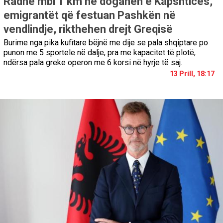
Radhë mbi 1 km në doganën e Kapshticës,
emigrantët që festuan Pashkën në
vendlindje, rikthehen drejt Greqisë
Burime nga pika kufitare bëjnë me dije se pala shqiptare po
punon me 5 sportele në dalje, pra me kapacitet të plotë,
ndërsa pala greke operon me 6 korsi në hyrje të saj.
13 Prill, 18:17