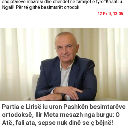
shqiptarëve mbarësi dhe shëndet në familjet e tyre.“Krishti u
Ngjall! Për të gjithë besimtarët ortodok
12 Prill, 13:05
Partia e Lirisë iu uron Pashkën besimtarëve
ortodoksë, Ilir Meta mesazh nga burgu: O
Atë, fali ata, sepse nuk dinë se ç’bëjnë!