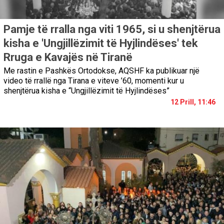
Pamje të rralla nga viti 1965, si u shenjtërua
kisha e 'Ungjillëzimit të Hyjlindëses' tek
Rruga e Kavajës në Tiranë
Me rastin e Pashkës Ortodokse, AQSHF ka publikuar një
video të rrallë nga Tirana e viteve ’60, momenti kur u
shenjtërua kisha e “Ungjillëzimit të Hyjlindëses”
12 Prill, 11:46