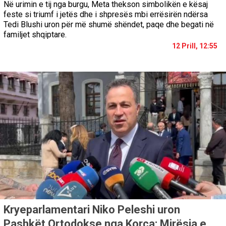
Në urimin e tij nga burgu, Meta thekson simbolikën e kësaj
feste si triumf i jetës dhe i shpresës mbi errësirën ndërsa
Tedi Blushi uron për më shumë shëndet, paqe dhe begati në
familjet shqiptare.
12 Prill, 12:55
Kryeparlamentari Niko Peleshi uron
Pashkët Ortodokse nga Korça: Mirësia e