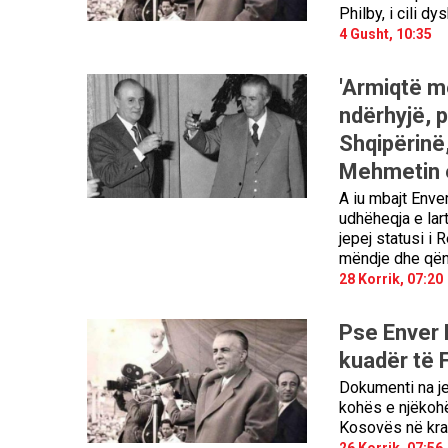
Philby, i cili 
4 Gusht, 10:35
'Armiqtë m
ndërhyjë, 
Shqipërinë,
Mehmetin e 
A iu mbajt Enve
udhëheqja e lar
jepej statusi i
mëndje dhe qënd
28 Korrik, 07:20
Pse Enver 
kuadër të 
Dokumenti na j
kohës e njëkohë
Kosovës në krah
26 Korrik, 07:56