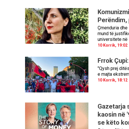
Komunizmi
Perëndim, 
Çmenduria dhe i
mund të justifi
universitete në
10 Korrik, 19:02
Frrok Çupi
"Qysh prej ditës
e majta ekstrem
10 Korrik, 18:12
Gazetarja 
kaosin në 
se këto ko