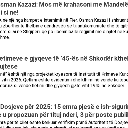
 Osman Kazazi: Mos më krahasoni me Mandelë
i si ne!
, në një nga kampet e internimit në Fier, Osman Kazazi i shkruant
ku zbërthente thelbin e qëndresës së tij antikomuniste dhe të gjit
erë si ai në Shqipëri, që po i bënin ballë regjimit me dinjitet në k
shme.
etimeve e gjyqeve të ’45-ës në Shkodër kth
ujtese
ë” është një nga projektet kryesore të Institutit të Krimeve Kun
vitin 2026. Qëllimi është evidentimi dhe kthimi në vende kujtese
dorura si vende hetimi dhe gjyqesh gjatë vitit 1945 në Shkodër.
i Dosjeve për 2025: 15 emra pjesë e ish-siguri
e u propozuan për tituj nderi, 3 për poste publ
a për të cilët është kërkuar verifikim pranë Autoritetit të Dosje