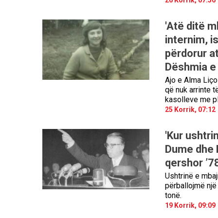
'Atë ditë 
internim, i
përdorur a
Dëshmia e 
Ajo e Alma Liços
që nuk arrinte t
kasolleve me ple
25 Korrik, 07:12
'Kur ushtri
Dume dhe Hi
qershor ’78
Ushtrinë e mbaj
përballojmë një
tonë.
19 Korrik, 09:09