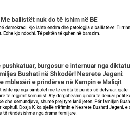
 Me ballistët nuk do të ishim në BE
në demokraci. Kjo ishte ëndrra dhe patologjia e ballistëve: Ti rrihn
. Edhe kjo ndodhi. Të paktën të quhen në barazim.
 pushkatuar, burgosur e internuar nga diktatu
miljes Bushati në Shkodër! Nesrete Jegeni:
 mblesëri e prindërve në Kampin e Maliqit
t ishte një nga simbolet më të errëta të punës së detyruar, gjatë
rë të regjimit komunist. Aty dërgoheshin qindra të dënuar politik
së dhe sëmundjeve, shumë prej tyre lanë jetën. Për familjen Busha
ër kapitull. Dosja K. ka sjellë rrëfimin e Nesrete Bushati Jegeni, e 
je të rëndësishme nga drama familjare.