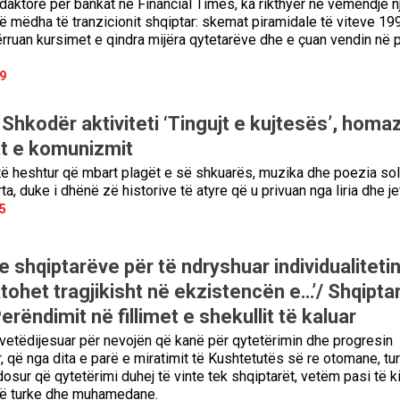
redaktore për bankat në Financial Times, ka rikthyer në vëmendje n
ë mëdha të tranzicionit shqiptar: skemat piramidale të viteve 19
rruan kursimet e qindra mijëra qytetarëve dhe e çuan vendin në 
9
Shkodër aktiviteti ‘Tingujt e kujtesës’, homa
at e komunizmit
ë heshtur që mbart plagët e së shkuarës, muzika dhe poezia sol
a, duke i dhënë zë historive të atyre që u privuan nga liria dhe je
5
e shqiptarëve për të ndryshuar individualitetin
ktohet tragjikisht në ekzistencën e…’/ Shqipta
erëndimit në fillimet e shekullit të kaluar
 vetëdijesuar për nevojën që kanë për qytetërimin dhe progresin
 që nga dita e parë e miratimit të Kushtetutës së re otomane, tur
ndosur që qytetërimi duhej të vinte tek shqiptarët, vetëm pasi të k
itë turke dhe muhamedane.