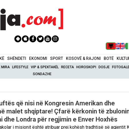
IKË
SHËNDETI
EKONOMI
SPORT
KOSOVË & RAJONI
BOTË
KULTU
Ë MIRA
LIFESTYLE
VIP & SPEKTAKËL
RECETA
HOROSKOPI
DOSJE
FOTOGALE
SONDAZHE
 luftës që nisi në Kongresin Amerikan dhe
në malet shqiptare! Çfarë kërkonin të zbuloni
i dhe Londra për regjimin e Enver Hoxhës
kolar i misionit është atribuar prej kohësh tradhtisë së agjentit 