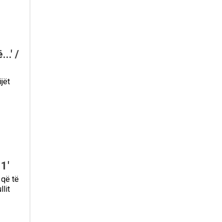
.' /
jët
1'
 që të
lit