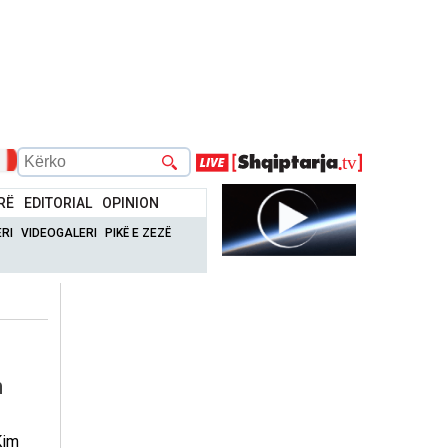
RË
EDITORIAL
OPINION
RI
VIDEOGALERI
PIKË E ZEZË
n
Kim