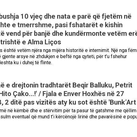
mbushja 10 vjeç dhe nata e parë që fjetëm në
shte e tmerrshme, pasi fshatarët e kishin
të vend për banjë dhe kundërmonte vetëm erë..
trishtë e Alma Liços
 është vetëm njëra nga mijëra historitë e internimit. Një nga fëmi
ë gjente arsye në zhdukjen e beftë nga qyteti, për t’u fshehur
shta ku i duhej të flinte.
në e drejtonin tradhtarët Beqir Balluku, Petrit
to Çako...!' / Fjala e Enver Hoxhës në 27
, 2 ditë pas vizitës aty ku sot është 'Bunk’Art 
më në këmbë dhe e stërvitim për ta pasur të gatshme me qëllim
 sulm eventual që mund t’i kërcënojë lirinë dhe pavarësinë e popul