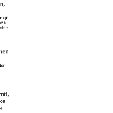
n,
e një
hë të
ushte
ehen
dër
 i
mit,
ike
ve