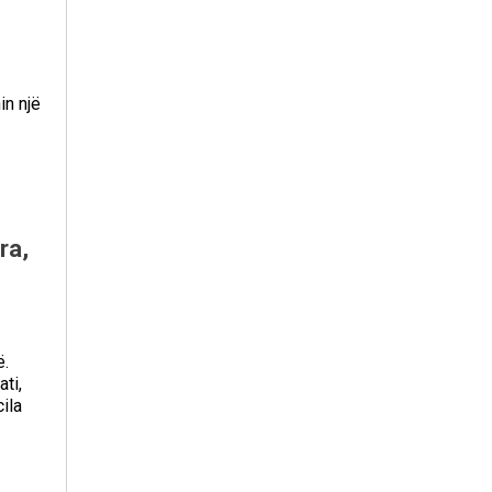
in një
ra,
ë.
ti,
cila