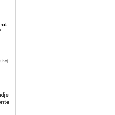
 nuk
a
tuhej
ndje
onte