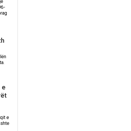
jë
96-
prag
zh
lën
ta.
 e
rët
qit e
ishte