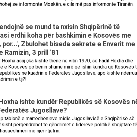
dyshohej se informonte Moskën, e cila më pas informonte Tiranën.
endojnë se mund ta nxisin Shqipërinë të
pasi erdhi koha për bashkimin e Kosovës me
 por...', Zbulohet biseda sekrete e Enverit me
Ramizin, 3 prill ’81
r Hoxha asaj çka kishte thënë në vitin 1970, se Fadil Hoxha dhe
të e Kosovës po bënin shumë mirë që ishin kundra që Kosovës t’
 Republikës në kuadrin e Federatës Jugosllave, apo kishte ndërrua
rimin e tij?!
Hoxha ishte kundër Republikës së Kosovës n
Federatës Jugosllave?
ep tablonë e marrëdhënieve midis Jugosllavisë e Shqipërisë së
sisht përqendrohet te qëndrimet e liderëve politikë shqiptarë t
asueshmëri me njëri-tjetrin.