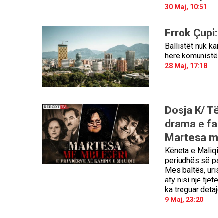
30 Maj, 10:51
Frrok Çupi:
Ballistët nuk ka
herë komunistët
28 Maj, 17:18
Dosja K/ Të
drama e fa
Martesa me
Këneta e Maliqi
periudhës së pa
Mes baltës, uri
aty nisi një tjet
ka treguar deta
9 Maj, 23:20