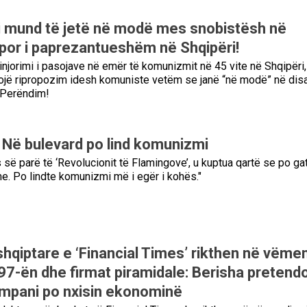
 mund të jetë në modë mes snobistësh në
por i paprezantueshëm në Shqipëri!
njorimi i pasojave në emër të komunizmit në 45 vite në Shqipëri,
kojë ripropozim idesh komuniste vetëm se janë “në modë” në dis
 Perëndim!
: Në bulevard po lind komunizmi
 së parë të ‘Revolucionit të Flamingove’, u kuptua qartë se po ga
e. Po lindte komunizmi më i egër i kohës."
shqiptare e ‘Financial Times’ rikthen në vëme
'97-ën dhe firmat piramidale: Berisha pretend
mpani po nxisin ekonominë