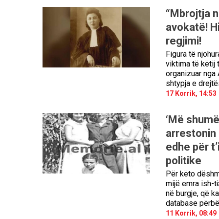
“Mbrojtja n
avokatë! Hi
regjimi!
Figura të njohur
viktima të këtij
organizuar nga A
shtypja e drejt
17 Korrik, 14:53
‘Më shumë 
arrestonin 
edhe për t’
politike
Për këto dëshm
mijë emra ish-të
në burgje, që k
database përbën
11 Korrik, 08:49