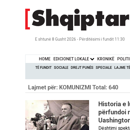
E shtunë 8 Gusht 2026 - Përditësimi i fundit 11:30
HOME
EDICIONET LOKALE
KRONIKË
POLIT
TË FUNDIT
SOCIALE
DREJT PUNËS
SPECIALE
LAJME T
Lajmet për:
KOMUNIZMI
Total: 640
Historia e
përfundoi 
Uashington
Dështimi spekta