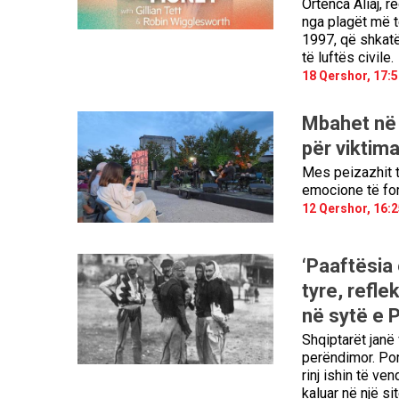
Ortenca Aliaj, 
nga plagët më t
1997, që shkatë
të luftës civile.
18 Qershor, 17:5
Mbahet në 
për viktim
Mes peizazhit t
emocione të fort
12 Qershor, 16:2
‘Paaftësia 
tyre, refle
në sytë e P
Shqiptarët janë
perëndimor. Por,
rinj ishin të ve
kaluar në një s