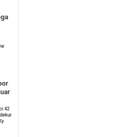
nga
he
por
tuar
bi 42
vdekur
Ky