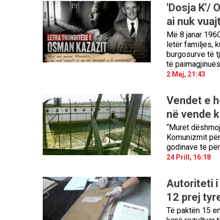
'Dosja K'/
ai nuk vuajt
Më 8 janar 1960
letër familjes, 
burgosurve të tj
të paimagjinue
2 Maj, 21:43
Vendet e h
në vende k
“Muret dëshmojn
Komunizmit për 
godinave të për
24 Prill, 16:18
Autoriteti 
12 prej tyr
Të paktën 15 emr