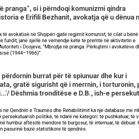
ë pranga”, si i përndoqi komunizmi qindra
storia e Erifili Bezhanit, avokatja që u dënua 
a të avokatisë në Shqipëri gjatë regjimit komunist, të cilat u bënë
 të fundit, janë sjellë në vëmendje këtë të premte në aktivitetin e
utoriteti i Dosjeve, “Mbrojtja në pranga: Përkujtimi i avokatëve d
ësisë (1944–1966)”.
përdornin burrat për të spiunuar dhe kur i
ata, gratë sigurisht që i merrnin, i torturonin, 
i...’/ Dëshmia tronditëse e D.B., ish-e perseku
i në Qendrën e Traumës dhe Rehabilitimit ka një database me m
 persekutuarish politikë, të ndarë në kategori: të pushkatuar, të 
anë humbur aftësitë mendore të burgosur, të internuar, të dëbuar. 
 pasurinë bazë statistikore të qendrës.